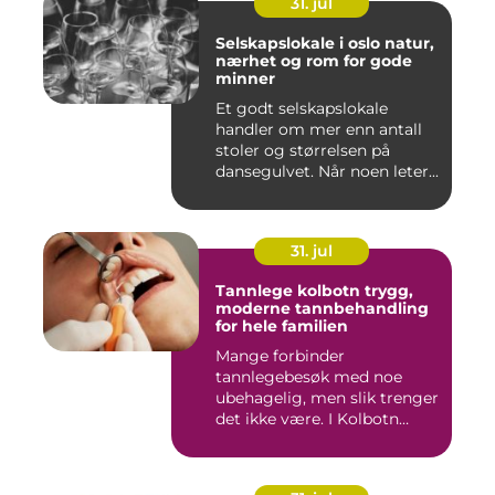
31. jul
Selskapslokale i oslo natur,
nærhet og rom for gode
minner
Et godt selskapslokale
handler om mer enn antall
stoler og størrelsen på
dansegulvet. Når noen leter...
31. jul
Tannlege kolbotn trygg,
moderne tannbehandling
for hele familien
Mange forbinder
tannlegebesøk med noe
ubehagelig, men slik trenger
det ikke være. I Kolbotn
finnes f...