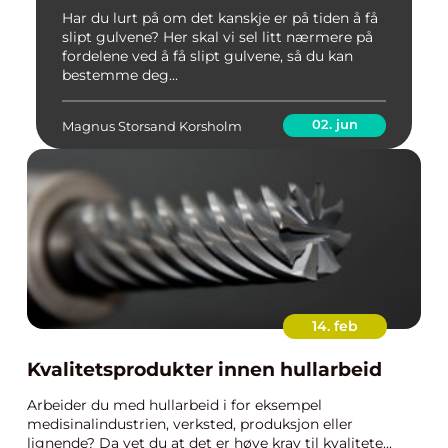
Har du lurt på om det kanskje er på tiden å få
slipt gulvene? Her skal vi sel litt nærmere på
fordelene ved å få slipt gulvene, så du kan
bestemme deg...
02. jun
Magnus Storsand Korsholm
14. feb
Kvalitetsprodukter innen hullarbeid
Arbeider du med hullarbeid i for eksempel
medisinalindustrien, verksted, produksjon eller
lignende? Da vet du at det er høye krav til kvalitete...