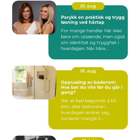
01. aug
Parykk en praktisk og trygg
løsning ved hårtap
For mange handler hår ikke
bare om utseende, men også
om identitet og trygghet i
hverdagen. Når håre...
01. aug
Oppussing av baderom:
Hva bør du vite før du går i
gang?
Når et bad begynner å bli
slitt, eller behovene i
hverdagen endrer seg,
vurderer mange o...