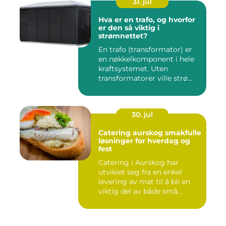
31. jul
Hva er en trafo, og hvorfor
er den så viktig i
strømnettet?
En trafo (transformator) er
en nøkkelkomponent i hele
kraftsystemet. Uten
transformatorer ville strø...
30. jul
Catering aurskog smakfulle
løsninger for hverdag og
fest
Catering i Aurskog har
utviklet seg fra en enkel
levering av mat til å bli en
viktig del av både små...