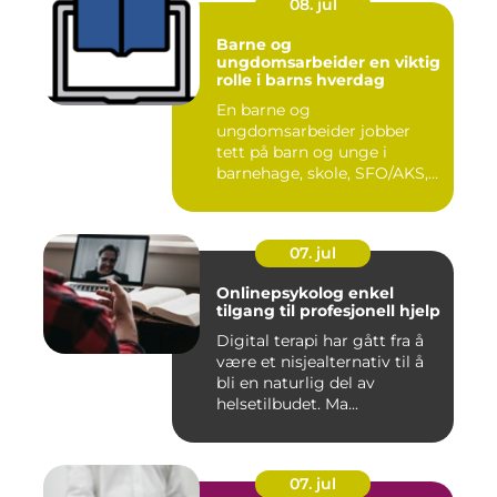
08. jul
Barne og
ungdomsarbeider en viktig
rolle i barns hverdag
En barne og
ungdomsarbeider jobber
tett på barn og unge i
barnehage, skole, SFO/AKS,
fritidsklubber ...
07. jul
Onlinepsykolog enkel
tilgang til profesjonell hjelp
Digital terapi har gått fra å
være et nisjealternativ til å
bli en naturlig del av
helsetilbudet. Ma...
07. jul