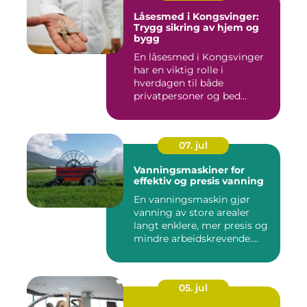
Låsesmed i Kongsvinger:
Trygg sikring av hjem og
bygg
En låsesmed i Kongsvinger
har en viktig rolle i
hverdagen til både
privatpersoner og bed...
07. jul
Vanningsmaskiner for
effektiv og presis vanning
En vanningsmaskin gjør
vanning av store arealer
langt enklere, mer presis og
mindre arbeidskrevende....
05. jul