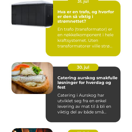
31. jul
Hva er en trafo, og hvorfor
er den så viktig i
strømnettet?
En trafo (transformator) er
en nøkkelkomponent i hele
kraftsystemet. Uten
transformatorer ville strø...
30. jul
Catering aurskog smakfulle
løsninger for hverdag og
fest
Catering i Aurskog har
utviklet seg fra en enkel
levering av mat til å bli en
viktig del av både små...