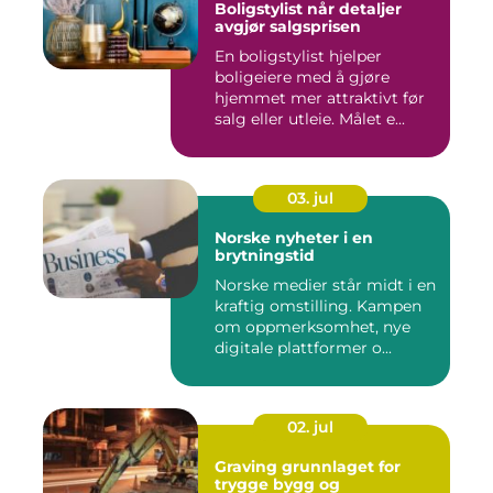
Boligstylist når detaljer
avgjør salgsprisen
En boligstylist hjelper
boligeiere med å gjøre
hjemmet mer attraktivt før
salg eller utleie. Målet e...
03. jul
Norske nyheter i en
brytningstid
Norske medier står midt i en
kraftig omstilling. Kampen
om oppmerksomhet, nye
digitale plattformer o...
02. jul
Graving grunnlaget for
trygge bygg og