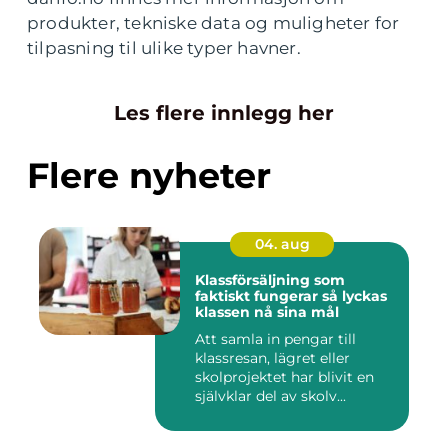
produkter, tekniske data og muligheter for
tilpasning til ulike typer havner.
Les flere innlegg her
Flere nyheter
04. aug
Klassförsäljning som
faktiskt fungerar så lyckas
klassen nå sina mål
Att samla in pengar till
klassresan, lägret eller
skolprojektet har blivit en
självklar del av skolv...