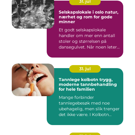
31. jul
Selskapslokale i oslo natur,
nærhet og rom for gode
minner
Et godt selskapslokale
handler om mer enn antall
stoler og størrelsen på
dansegulvet. Når noen leter...
31. jul
Tannlege kolbotn trygg,
moderne tannbehandling
for hele familien
Mange forbinder
tannlegebesøk med noe
ubehagelig, men slik trenger
det ikke være. I Kolbotn
finnes f...