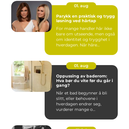
01. aug
Parykk en praktisk og trygg
løsning ved hårtap
For mange handler hår ikke
bare om utseende, men også
om identitet og trygghet i
hverdagen. Når håre...
01. aug
Oppussing av baderom:
Hva bør du vite før du går i
gang?
Når et bad begynner å bli
slitt, eller behovene i
hverdagen endrer seg,
vurderer mange o...