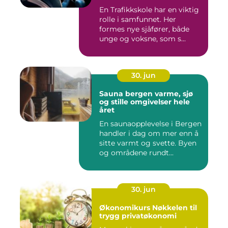
En Trafikkskole har en viktig
rolle i samfunnet. Her
formes nye sjåfører, både
unge og voksne, som s...
30. jun
Sauna bergen varme, sjø
og stille omgivelser hele
året
En saunaopplevelse i Bergen
handler i dag om mer enn å
sitte varmt og svette. Byen
og områdene rundt...
30. jun
Økonomikurs Nøkkelen til
trygg privatøkonomi