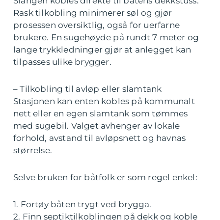
Slangen kobles direkte til båtens dekkstuss.
Rask tilkobling minimerer søl og gjør
prosessen oversiktlig, også for uerfarne
brukere. En sugehøyde på rundt 7 meter og
lange trykkledninger gjør at anlegget kan
tilpasses ulike brygger.
– Tilkobling til avløp eller slamtank
Stasjonen kan enten kobles på kommunalt
nett eller en egen slamtank som tømmes
med sugebil. Valget avhenger av lokale
forhold, avstand til avløpsnett og havnas
størrelse.
Selve bruken for båtfolk er som regel enkel:
1. Fortøy båten trygt ved brygga.
2. Finn septiktilkoblingen på dekk og koble