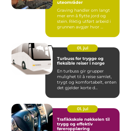
uteområder
Graving handler om langt
mer enn å flytte jord og
stein. Riktig utført arbeid i
grunnen avgjør hvor ...
01. jul
Turbuss for trygge og
fleksible reiser i norge
En turbuss gir grupper
mulighet til å reise samlet,
trygt og komfortabelt, enten
det gjelder korte d...
01. jul
Trafikkskole nøkkelen til
trygg og effektiv
føreropplæring