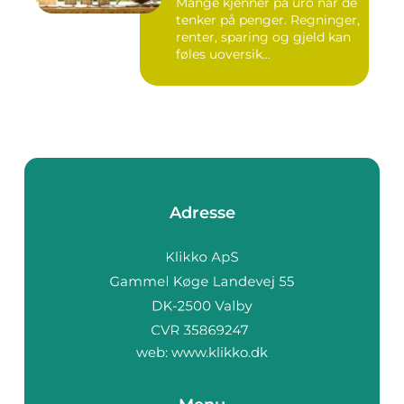
Mange kjenner på uro når de
tenker på penger. Regninger,
renter, sparing og gjeld kan
føles uoversik...
Adresse
web:
www.klikko.dk