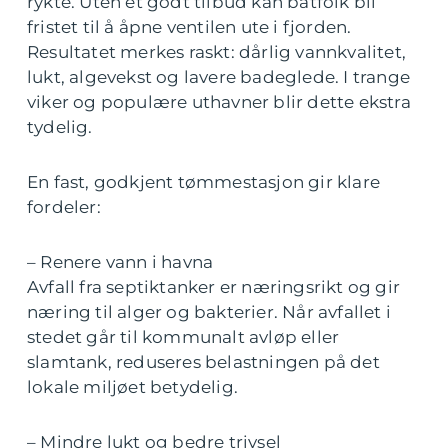
rykte. Uten et godt tilbud kan båtfolk bli
fristet til å åpne ventilen ute i fjorden.
Resultatet merkes raskt: dårlig vannkvalitet,
lukt, algevekst og lavere badeglede. I trange
viker og populære uthavner blir dette ekstra
tydelig.
En fast, godkjent tømmestasjon gir klare
fordeler:
– Renere vann i havna
Avfall fra septiktanker er næringsrikt og gir
næring til alger og bakterier. Når avfallet i
stedet går til kommunalt avløp eller
slamtank, reduseres belastningen på det
lokale miljøet betydelig.
– Mindre lukt og bedre trivsel