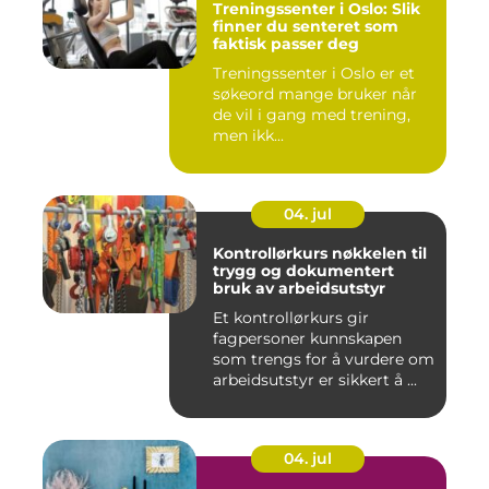
Treningssenter i Oslo: Slik
finner du senteret som
faktisk passer deg
Treningssenter i Oslo er et
søkeord mange bruker når
de vil i gang med trening,
men ikk...
04. jul
Kontrollørkurs nøkkelen til
trygg og dokumentert
bruk av arbeidsutstyr
Et kontrollørkurs gir
fagpersoner kunnskapen
som trengs for å vurdere om
arbeidsutstyr er sikkert å ...
04. jul