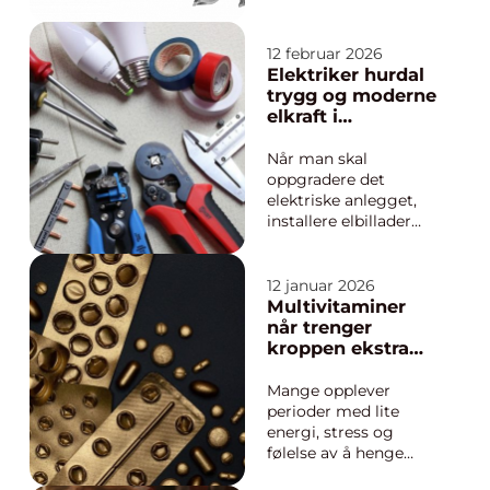
tenner som går rundt
og rundt. Likevel er
valget av sagblad
12 februar 2026
avgjørende for hvor
Elektriker hurdal
bra resultatet blir,
trygg og moderne
hvor raskt du jobber,
elkraft i
og hvor lenge både
hverdagen
maskin og blad varer.
Når man skal
Mange op...
oppgradere det
elektriske anlegget,
installere elbillader
eller få hjelp til
feilsøking, er valget av
elektriker avgjørende
12 januar 2026
for både trygghet og
Multivitaminer
økonomi. I Hurdal vil
når trenger
mange ha
kroppen ekstra
kombinasjonen av
støtte?
lokal tilstedeværelse,
Mange opplever
rask respons og
perioder med lite
moder...
energi, stress og
følelse av å henge
etter i hverdagen.