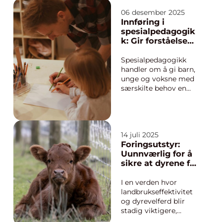
Kostholdet er ofte det
første som ryker når
06 desember 2025
tidsklemma
Innføring i
strammer til, og da
spesialpedagogik
kan tanken på
k: Gir forståelse
multivitaminer dukke
for hvorfor noen
opp. Men hva er
trenger ekstra
Spesialpedagogikk
egentlig fornuftig
støtte
handler om å gi barn,
bruk av multivit...
unge og voksne med
særskilte behov en
opplæring som
faktisk fungerer for
dem. Mange elever
strever med læring,
14 juli 2025
språk, konsentrasjon
Foringsutstyr:
eller atferd, uten at
Uunnværlig for å
utfordringene alltid
sikre at dyrene får
synes...
riktig mengde og
kvalitet av fôr
I en verden hvor
landbrukseffektivitet
og dyrevelferd blir
stadig viktigere,
spiller foringsutstyr