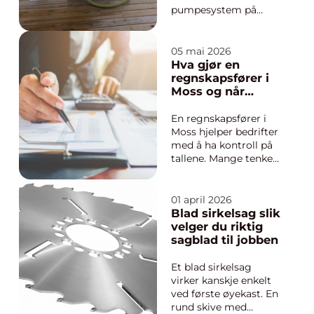
pumpesystem på
brygga som suger
avfall fra båtens
septiktank og leder
05 mai 2026
det videre til offentlig
Hva gjør en
avløp eller slamtank.
regnskapsfører i
Løsningen gjør
Moss og når
tømmingen rask,
lønner det seg å
trygg og hygienisk,
bruke en?
En regnskapsfører i
og hindrer utslipp rett
Moss hjelper bedrifter
i ...
med å ha kontroll på
tallene. Mange tenker
på bilag, fakturaer og
moms, men rollen
handler like mye om
01 april 2026
trygghet, oversikt og
Blad sirkelsag slik
gode beslutninger.
velger du riktig
For små og
sagblad til jobben
mellomstore
virksomhe...
Et blad sirkelsag
virker kanskje enkelt
ved første øyekast. En
rund skive med