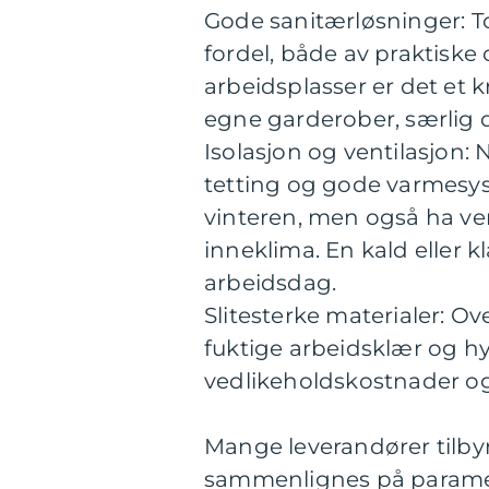
Gode sanitærløsninger: Toa
fordel, både av praktisk
arbeidsplasser er det et 
egne garderober, særlig de
Isolasjon og ventilasjon: 
tetting og gode varmesy
vinteren, men også ha vent
inneklima. En kald eller k
arbeidsdag.
Slitesterke materialer: Ove
fuktige arbeidsklær og h
vedlikeholdskostnader og 
Mange leverandører tilby
sammenlignes på paramet