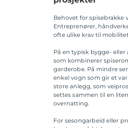
Behovet for spisebrakke var
Entreprenører, håndverke
ofte ulike krav til mobilit
På en typisk bygge- elle
som kombinerer spiserom, 
garderobe. På mindre se
enkel vogn som gir et varm
store anlegg, som veiprosj
settes sammen til en lit
overnatting.
For sesongarbeid eller pro