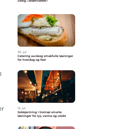
viktig i strømnettet?
30. jul
Catering aurskog smakfulle løsninger
for hverdag og fest
0
er
12. jul
Solskjerming i tromsø: smarte
n
løsninger for lys, varme og utsikt