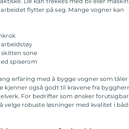
aktiske. De kan trekkes med bil eller maskin
m arbeidet flytter på seg. Mange vogner kan
enkrok
 arbeidstøy
 skitten sone
med spiserom
ang erfaring med å bygge vogner som tåler
e kjenner også godt til kravene fra byggherr
verk. For bedrifter som ønsker forutsigbar
el å velge robuste løsninger med kvalitet i bå