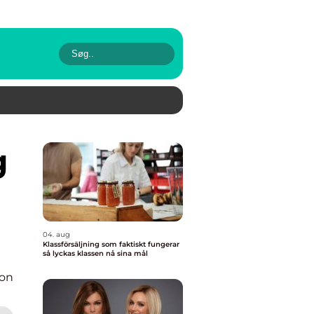
04. aug
Klassförsäljning som faktiskt fungerar
så lyckas klassen nå sina mål
ion