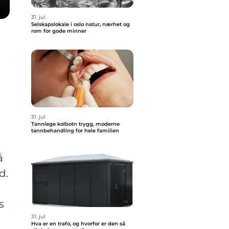
31. jul
Selskapslokale i oslo natur, nærhet og
rom for gode minner
31. jul
Tannlege kolbotn trygg, moderne
tannbehandling for hele familien
å
d.
s
31. jul
Hva er en trafo, og hvorfor er den så