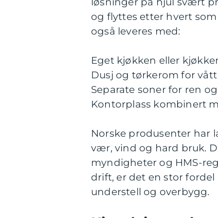
løsninger på hjul svært pr
og flyttes etter hvert so
også leveres med:
Eget kjøkken eller kjøkk
Dusj og tørkerom for vått
Separate soner for ren og
Kontorplass kombinert 
Norske produsenter har l
vær, vind og hard bruk. D
myndigheter og HMS-regel
drift, er det en stor ford
understell og overbygg.