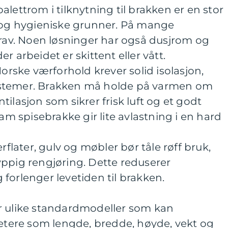
lettrom i tilknytning til brakken er en stor
e og hygieniske grunner. På mange
krav. Noen løsninger har også dusjrom og
r arbeidet er skittent eller vått.
Norske værforhold krever solid isolasjon,
stemer. Brakken må holde på varmen om
ilasjon som sikrer frisk luft og et godt
lam spisebrakke gir lite avlastning i en hard
rflater, gulv og møbler bør tåle røff bruk,
yppig rengjøring. Dette reduserer
forlenger levetiden til brakken.
r ulike standardmodeller som kan
ere som lengde, bredde, høyde, vekt og