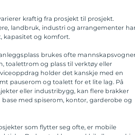
ierer kraftig fra prosjekt til prosjekt.
re, landbruk, industri og arrangementer ha
et, kapasitet og komfort.
r anleggsplass brukes ofte mannskapsvogne
toalettrom og plass til verktøy eller
rviceoppdrag holder det kanskje med en
t pauserom og toalett for et lite lag. På
ekter eller industribygg, kan flere brakker
en base med spiserom, kontor, garderobe og
sjekter som flytter seg ofte, er mobile