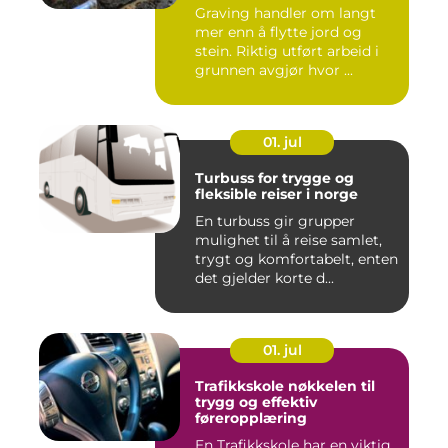
Graving handler om langt
mer enn å flytte jord og
stein. Riktig utført arbeid i
grunnen avgjør hvor ...
01. jul
Turbuss for trygge og
fleksible reiser i norge
En turbuss gir grupper
mulighet til å reise samlet,
trygt og komfortabelt, enten
det gjelder korte d...
01. jul
Trafikkskole nøkkelen til
trygg og effektiv
føreropplæring
En Trafikkskole har en viktig