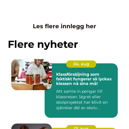
Les flere innlegg her
Flere nyheter
04. aug
Klassförsäljning som
faktiskt fungerar så lyckas
klassen nå sina mål
Att samla in pengar till
klassresan, lägret eller
skolprojektet har blivit en
självklar del av skolv...
01. aug