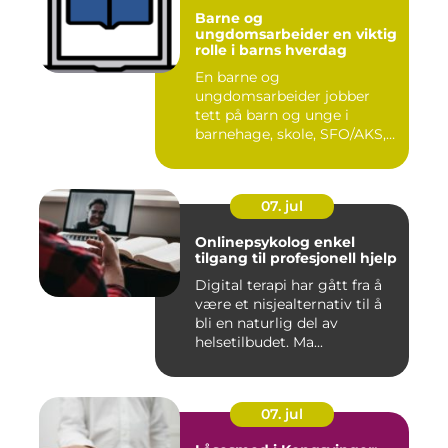
Barne og
ungdomsarbeider en viktig
rolle i barns hverdag
En barne og
ungdomsarbeider jobber
tett på barn og unge i
barnehage, skole, SFO/AKS,
fritidsklubber ...
07. jul
Onlinepsykolog enkel
tilgang til profesjonell hjelp
Digital terapi har gått fra å
være et nisjealternativ til å
bli en naturlig del av
helsetilbudet. Ma...
07. jul