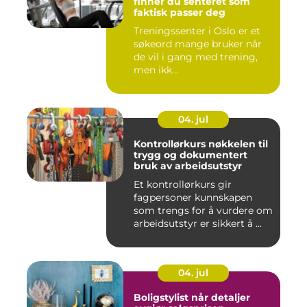
finner du senteret som
faktisk passer deg
Treningssenter i Oslo er et
søkeord mange bruker når
de vil i gang med trening,
men ikk...
04. jul
Kontrollørkurs nøkkelen til
trygg og dokumentert
bruk av arbeidsutstyr
Et kontrollørkurs gir
fagpersoner kunnskapen
som trengs for å vurdere om
arbeidsutstyr er sikkert å ...
04. jul
Boligstylist når detaljer