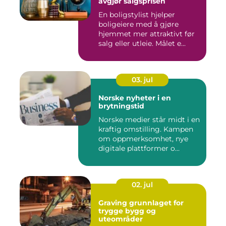
avgjør salgsprisen
En boligstylist hjelper
boligeiere med å gjøre
hjemmet mer attraktivt før
salg eller utleie. Målet e...
03. jul
Norske nyheter i en
brytningstid
Norske medier står midt i en
kraftig omstilling. Kampen
om oppmerksomhet, nye
digitale plattformer o...
02. jul
Graving grunnlaget for
trygge bygg og
uteområder