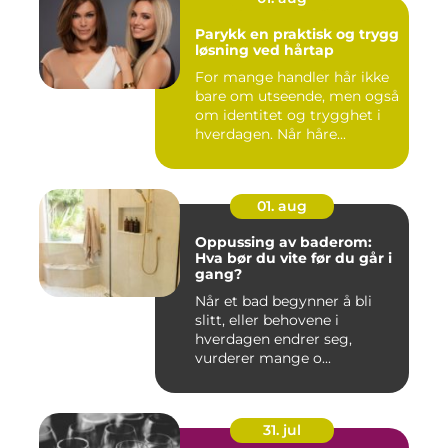
Parykk en praktisk og trygg
løsning ved hårtap
For mange handler hår ikke
bare om utseende, men også
om identitet og trygghet i
hverdagen. Når håre...
01. aug
Oppussing av baderom:
Hva bør du vite før du går i
gang?
Når et bad begynner å bli
slitt, eller behovene i
hverdagen endrer seg,
vurderer mange o...
31. jul