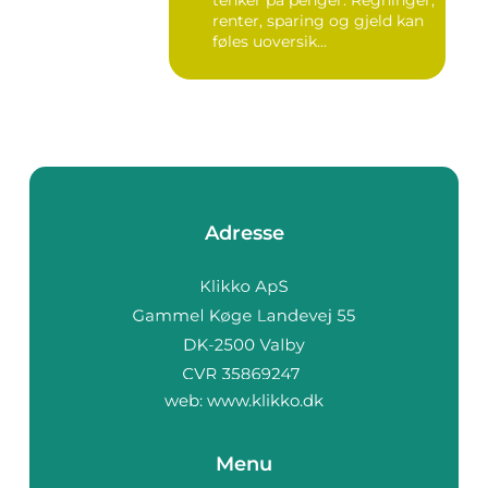
renter, sparing og gjeld kan
føles uoversik...
Adresse
web:
www.klikko.dk
Menu