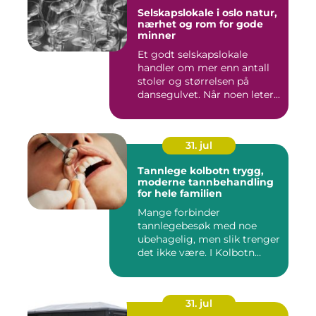
Selskapslokale i oslo natur,
nærhet og rom for gode
minner
Et godt selskapslokale
handler om mer enn antall
stoler og størrelsen på
dansegulvet. Når noen leter...
31. jul
Tannlege kolbotn trygg,
moderne tannbehandling
for hele familien
Mange forbinder
tannlegebesøk med noe
ubehagelig, men slik trenger
det ikke være. I Kolbotn
finnes f...
31. jul