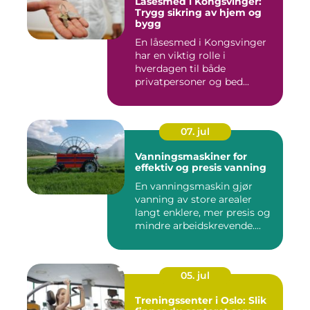
Låsesmed i Kongsvinger:
Trygg sikring av hjem og
bygg
En låsesmed i Kongsvinger
har en viktig rolle i
hverdagen til både
privatpersoner og bed...
07. jul
Vanningsmaskiner for
effektiv og presis vanning
En vanningsmaskin gjør
vanning av store arealer
langt enklere, mer presis og
mindre arbeidskrevende....
05. jul
Treningssenter i Oslo: Slik