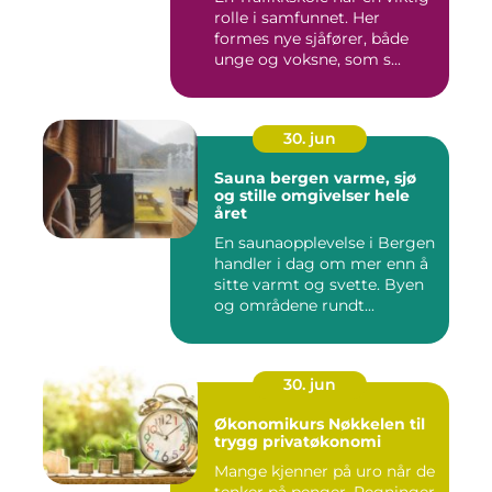
rolle i samfunnet. Her
formes nye sjåfører, både
unge og voksne, som s...
30. jun
Sauna bergen varme, sjø
og stille omgivelser hele
året
En saunaopplevelse i Bergen
handler i dag om mer enn å
sitte varmt og svette. Byen
og områdene rundt...
30. jun
Økonomikurs Nøkkelen til
trygg privatøkonomi
Mange kjenner på uro når de
tenker på penger. Regninger,