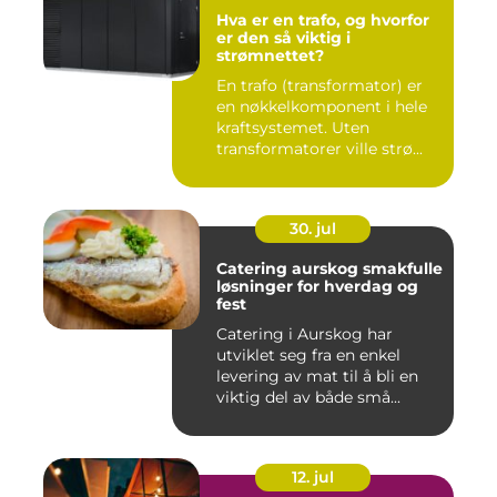
Hva er en trafo, og hvorfor
er den så viktig i
strømnettet?
En trafo (transformator) er
en nøkkelkomponent i hele
kraftsystemet. Uten
transformatorer ville strø...
30. jul
Catering aurskog smakfulle
løsninger for hverdag og
fest
Catering i Aurskog har
utviklet seg fra en enkel
levering av mat til å bli en
viktig del av både små...
12. jul