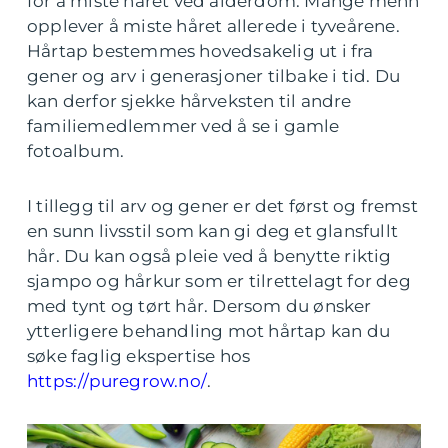
for å miste håret ved alderdom. Mange menn
opplever å miste håret allerede i tyveårene.
Hårtap bestemmes hovedsakelig ut i fra
gener og arv i generasjoner tilbake i tid. Du
kan derfor sjekke hårveksten til andre
familiemedlemmer ved å se i gamle
fotoalbum.
I tillegg til arv og gener er det først og fremst
en sunn livsstil som kan gi deg et glansfullt
hår. Du kan også pleie ved å benytte riktig
sjampo og hårkur som er tilrettelagt for deg
med tynt og tørt hår. Dersom du ønsker
ytterligere behandling mot hårtap kan du
søke faglig ekspertise hos
https://puregrow.no/
.