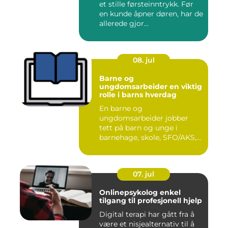
et stille førsteinntrykk. Før
en kunde åpner døren, har de
allerede gjor...
08. jul
Barne og
ungdomsarbeider en viktig
rolle i barns hverdag
En barne og
ungdomsarbeider jobber
tett på barn og unge i
barnehage, skole, SFO/AKS,
fritidsklubber ...
07. jul
Onlinepsykolog enkel
tilgang til profesjonell hjelp
Digital terapi har gått fra å
være et nisjealternativ til å