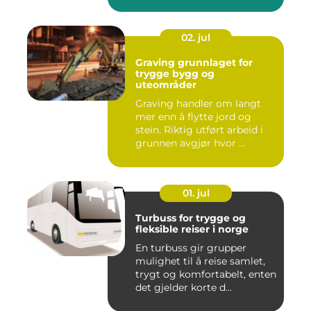
02. jul
Graving grunnlaget for
trygge bygg og
uteområder
Graving handler om langt
mer enn å flytte jord og
stein. Riktig utført arbeid i
grunnen avgjør hvor ...
01. jul
Turbuss for trygge og
fleksible reiser i norge
En turbuss gir grupper
mulighet til å reise samlet,
trygt og komfortabelt, enten
det gjelder korte d...