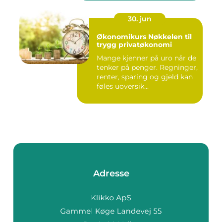
30. jun
Økonomikurs Nøkkelen til
trygg privatøkonomi
Mange kjenner på uro når de
tenker på penger. Regninger,
renter, sparing og gjeld kan
føles uoversik...
Adresse