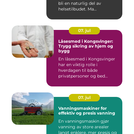
bli en naturlig del av
helsetilbudet. Ma...
07. jul
Låsesmed i Kongsvinger:
Trygg sikring av hjem og
bygg
En låsesmed i Kongsvinger
har en viktig rolle i
hverdagen til både
privatpersoner og bed...
07. jul
Vanningsmaskiner for
effektiv og presis vanning
En vanningsmaskin gjør
vanning av store arealer
langt enklere, mer presis og