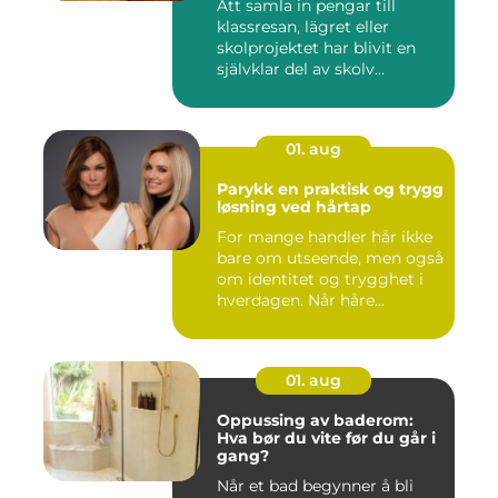
Att samla in pengar till
klassresan, lägret eller
skolprojektet har blivit en
självklar del av skolv...
01. aug
Parykk en praktisk og trygg
løsning ved hårtap
For mange handler hår ikke
bare om utseende, men også
om identitet og trygghet i
hverdagen. Når håre...
01. aug
Oppussing av baderom:
Hva bør du vite før du går i
gang?
Når et bad begynner å bli