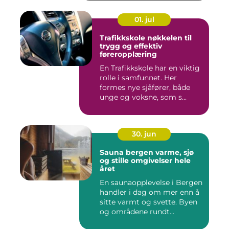
01. jul
Trafikkskole nøkkelen til
trygg og effektiv
føreropplæring
En Trafikkskole har en viktig
rolle i samfunnet. Her
formes nye sjåfører, både
unge og voksne, som s...
30. jun
Sauna bergen varme, sjø
og stille omgivelser hele
året
En saunaopplevelse i Bergen
handler i dag om mer enn å
sitte varmt og svette. Byen
og områdene rundt...