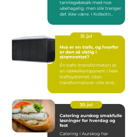
tannlegebesøk med noe
ubehagelig, men slik trenger
det ikke være. I Kolbotn
finnes f...
31. jul
Hva er en trafo, og hvorfor
er den så viktig i
strømnettet?
En trafo (transformator) er
en nøkkelkomponent i hele
kraftsystemet. Uten
transformatorer ville strø...
30. jul
Catering aurskog smakfulle
løsninger for hverdag og
fest
Catering i Aurskog har