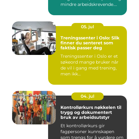
mindre arbeidskrevende....
05. jul
Treningssenter i Oslo: Slik
finner du senteret som
faktisk passer deg
Treningssenter i Oslo er et
søkeord mange bruker når
de vil i gang med trening,
men ikk...
04. jul
Kontrollørkurs nøkkelen til
trygg og dokumentert
bruk av arbeidsutstyr
Et kontrollørkurs gir
fagpersoner kunnskapen
som trengs for å vurdere om