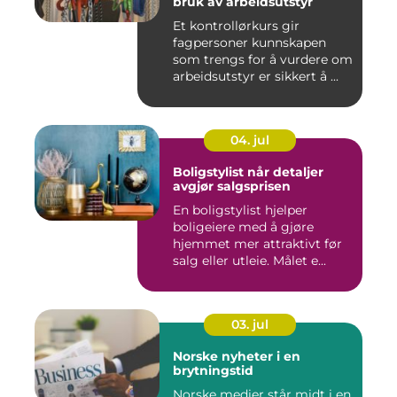
bruk av arbeidsutstyr
Et kontrollørkurs gir
fagpersoner kunnskapen
som trengs for å vurdere om
arbeidsutstyr er sikkert å ...
04. jul
Boligstylist når detaljer
avgjør salgsprisen
En boligstylist hjelper
boligeiere med å gjøre
hjemmet mer attraktivt før
salg eller utleie. Målet e...
03. jul
Norske nyheter i en
brytningstid
Norske medier står midt i en