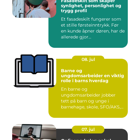
Fasadeskilt som skaper
synlighet, personlighet og
trygg profil
Et fasadeskilt fungerer som
et stille førsteinntrykk. Før
en kunde åpner døren, har de
allerede gjor...
08. jul
Barne og
ungdomsarbeider en viktig
rolle i barns hverdag
En barne og
ungdomsarbeider jobber
tett på barn og unge i
barnehage, skole, SFO/AKS,
fritidsklubber ...
07. jul