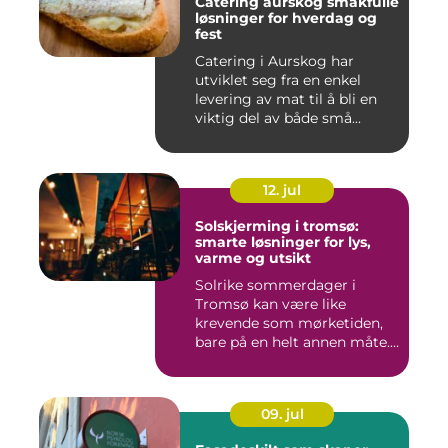
Catering aurskog smakfulle
løsninger for hverdag og
fest
Catering i Aurskog har
utviklet seg fra en enkel
levering av mat til å bli en
viktig del av både små...
12. jul
Solskjerming i tromsø:
smarte løsninger for lys,
varme og utsikt
Solrike sommerdager i
Tromsø kan være like
krevende som mørketiden,
bare på en helt annen måte.
Lang...
09. jul