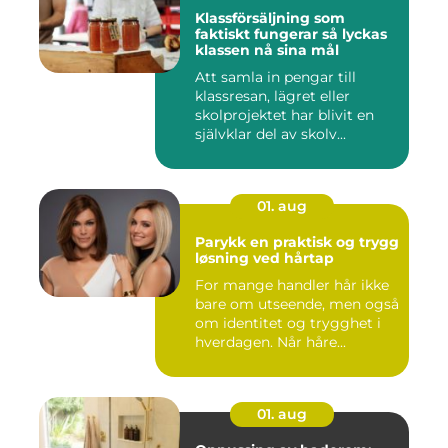
Klassförsäljning som
faktiskt fungerar så lyckas
klassen nå sina mål
Att samla in pengar till
klassresan, lägret eller
skolprojektet har blivit en
självklar del av skolv...
01. aug
Parykk en praktisk og trygg
løsning ved hårtap
For mange handler hår ikke
bare om utseende, men også
om identitet og trygghet i
hverdagen. Når håre...
01. aug