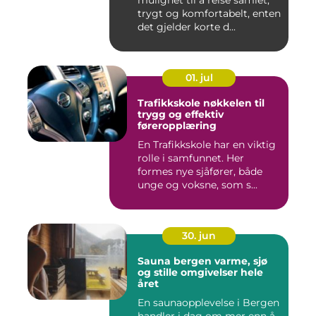
mulighet til å reise samlet,
trygt og komfortabelt, enten
det gjelder korte d...
01. jul
Trafikkskole nøkkelen til
trygg og effektiv
føreropplæring
En Trafikkskole har en viktig
rolle i samfunnet. Her
formes nye sjåfører, både
unge og voksne, som s...
30. jun
Sauna bergen varme, sjø
og stille omgivelser hele
året
En saunaopplevelse i Bergen