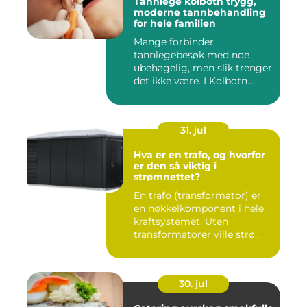
Tannlege kolbotn trygg,
moderne tannbehandling
for hele familien
Mange forbinder
tannlegebesøk med noe
ubehagelig, men slik trenger
det ikke være. I Kolbotn
finnes f...
31. jul
Hva er en trafo, og hvorfor
er den så viktig i
strømnettet?
En trafo (transformator) er
en nøkkelkomponent i hele
kraftsystemet. Uten
transformatorer ville strø...
30. jul