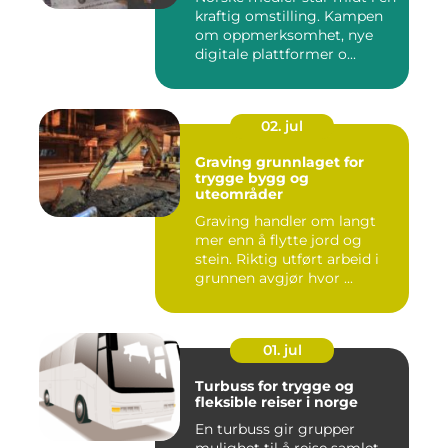
kraftig omstilling. Kampen
om oppmerksomhet, nye
digitale plattformer o...
02. jul
Graving grunnlaget for
trygge bygg og
uteområder
Graving handler om langt
mer enn å flytte jord og
stein. Riktig utført arbeid i
grunnen avgjør hvor ...
01. jul
Turbuss for trygge og
fleksible reiser i norge
En turbuss gir grupper