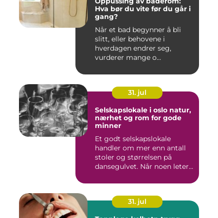
Oppussing av baderom:
Hva bør du vite før du går i
gang?
Når et bad begynner å bli
slitt, eller behovene i
hverdagen endrer seg,
vurderer mange o...
31. jul
Selskapslokale i oslo natur,
nærhet og rom for gode
minner
Et godt selskapslokale
handler om mer enn antall
stoler og størrelsen på
dansegulvet. Når noen leter...
31. jul