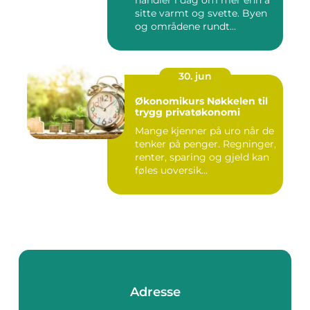
handler i dag om mer enn å
sitte varmt og svette. Byen
og områdene rundt...
30. jun
Økonomikurs Nøkkelen til
trygg privatøkonomi
Mange kjenner på uro når de
tenker på penger. Regninger,
renter, sparing og gjeld kan
føles uoversik...
Adresse