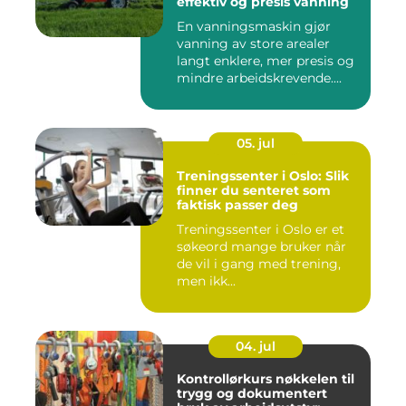
effektiv og presis vanning
En vanningsmaskin gjør
vanning av store arealer
langt enklere, mer presis og
mindre arbeidskrevende....
05. jul
Treningssenter i Oslo: Slik
finner du senteret som
faktisk passer deg
Treningssenter i Oslo er et
søkeord mange bruker når
de vil i gang med trening,
men ikk...
04. jul
Kontrollørkurs nøkkelen til
trygg og dokumentert