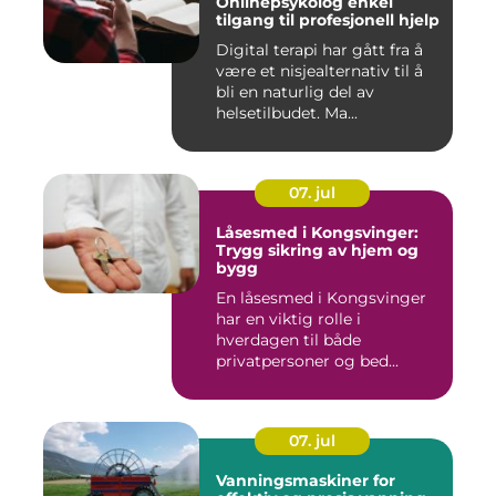
Onlinepsykolog enkel
tilgang til profesjonell hjelp
Digital terapi har gått fra å
være et nisjealternativ til å
bli en naturlig del av
helsetilbudet. Ma...
07. jul
Låsesmed i Kongsvinger:
Trygg sikring av hjem og
bygg
En låsesmed i Kongsvinger
har en viktig rolle i
hverdagen til både
privatpersoner og bed...
07. jul
Vanningsmaskiner for