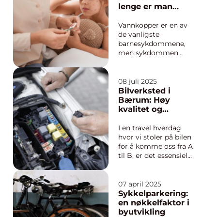
tilgang til vekter. Det
lenge er man
gir struktur, oppf&o...
smittsom?
Vannkopper er en av
de vanligste
barnesykdommene,
men sykdommen
rammer også
ungdom og voksne.
Spørsmålet alle stiller
08 juli 2025
når utslettet dukker
Bilverksted i
opp, er hvor lenge
Bærum: Høy
man er smittsom og
kvalitet og
når det er trygt å
pålitelig service
vende tilbake til...
I en travel hverdag
hvor vi stoler på bilen
for å komme oss fra A
til B, er det essensielt
å ha tilgang til et
bilverksted med
presisjon og kvalitet i
07 april 2025
Bærum. Enten du
Sykkelparkering:
trenger en
en nøkkelfaktor i
rutinemessig EU-
byutvikling