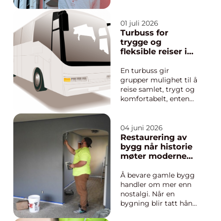
har de allerede gjort
seg opp en mening
basert på byggets
01 juli 2026
ytre. Et godt utformet
Turbuss for
skilt kan gjøre
trygge og
forskjellen mellom å
fleksible reiser i
være usynlig i
norge
gatebildet og å bli et
En turbuss gir
naturlig blikk...
grupper mulighet til å
reise samlet, trygt og
komfortabelt, enten
det gjelder korte
dagsturer eller lengre
reiser på tvers av
04 juni 2026
fylker. Stadig flere
Restaurering av
skoler, bedrifter og
bygg når historie
private velger buss
møter moderne
fremfor privatbiler og
krav
fly. Årsakene er en
Å bevare gamle bygg
komb...
handler om mer enn
nostalgi. Når en
bygning blir tatt hånd
om gjennom