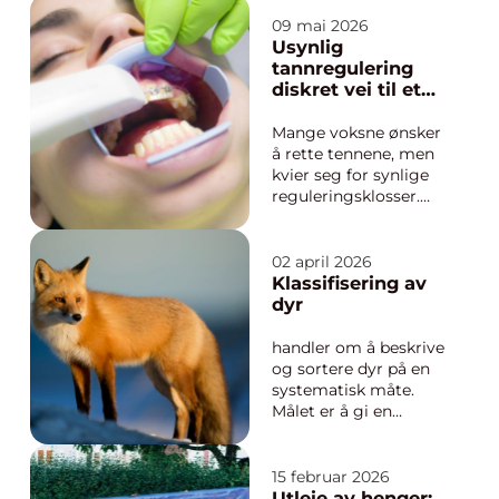
restaurering, sikrer
man både kulturarv,
09 mai 2026
identitet og
Usynlig
bærekraftig
tannregulering
ressursbruk. I stedet
diskret vei til et
for å rive og bygge
rettere smil
nytt, kan man
Mange voksne ønsker
gjenbruke store deler
å rette tennene, men
av konstruksjone...
kvier seg for synlige
reguleringsklosser.
usynlig
tannregulering har
derfor blitt et
02 april 2026
attraktivt alternativ.
Klassifisering av
Løsningen gir
dyr
mulighet til å
forbedre både bitt og
handler om å beskrive
smil på en måte som
og sortere dyr på en
knapt merkes av
systematisk måte.
omgivelsene, s...
Målet er å gi en
rettferdig og
forståelig vurdering
av hvert enkelt dyr,
15 februar 2026
enten det gjelder
Utleie av henger: