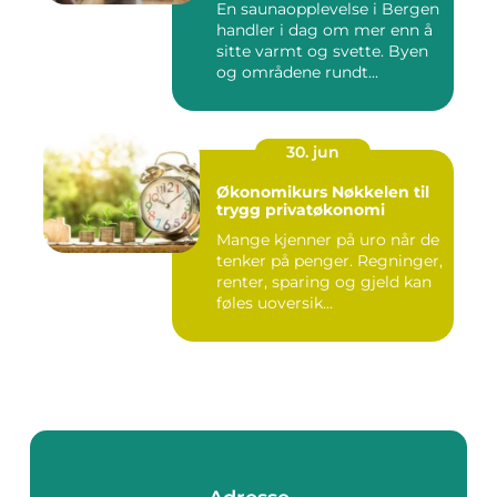
En saunaopplevelse i Bergen
handler i dag om mer enn å
sitte varmt og svette. Byen
og områdene rundt...
30. jun
Økonomikurs Nøkkelen til
trygg privatøkonomi
Mange kjenner på uro når de
tenker på penger. Regninger,
renter, sparing og gjeld kan
føles uoversik...