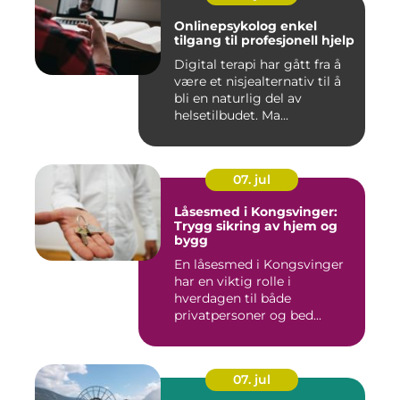
Onlinepsykolog enkel
tilgang til profesjonell hjelp
Digital terapi har gått fra å
være et nisjealternativ til å
bli en naturlig del av
helsetilbudet. Ma...
07. jul
Låsesmed i Kongsvinger:
Trygg sikring av hjem og
bygg
En låsesmed i Kongsvinger
har en viktig rolle i
hverdagen til både
privatpersoner og bed...
07. jul