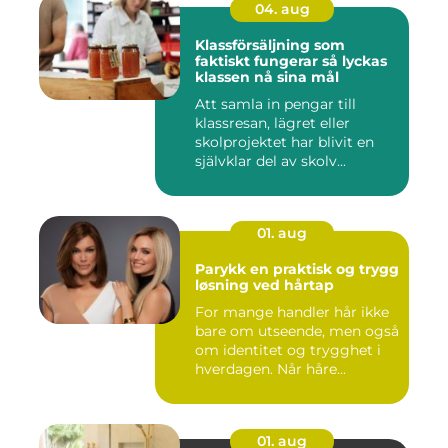
04. aug
Klassförsäljning som
faktiskt fungerar så lyckas
klassen nå sina mål
Att samla in pengar till
klassresan, lägret eller
skolprojektet har blivit en
självklar del av skolv...
01. aug
Parykk en praktisk og trygg
løsning ved hårtap
For mange handler hår ikke
bare om utseende, men også
om identitet og trygghet i
hverdagen. Når håre...
01. aug