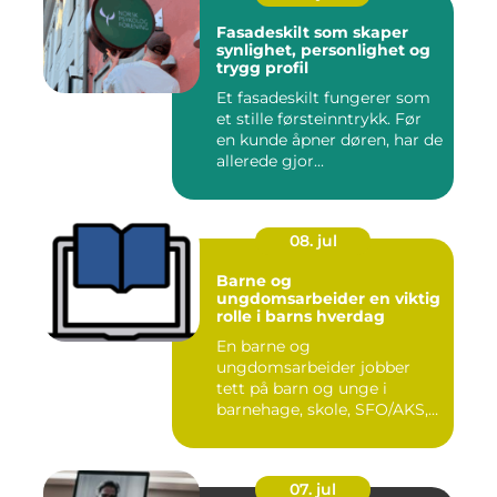
Fasadeskilt som skaper
synlighet, personlighet og
trygg profil
Et fasadeskilt fungerer som
et stille førsteinntrykk. Før
en kunde åpner døren, har de
allerede gjor...
08. jul
Barne og
ungdomsarbeider en viktig
rolle i barns hverdag
En barne og
ungdomsarbeider jobber
tett på barn og unge i
barnehage, skole, SFO/AKS,
fritidsklubber ...
07. jul