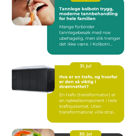
Tannlege kolbotn trygg,
moderne tannbehandling
for hele familien
Mange forbinder
tannlegebesøk med noe
ubehagelig, men slik trenger
det ikke være. I Kolbotn
finnes f...
31. jul
Hva er en trafo, og hvorfor
er den så viktig i
strømnettet?
En trafo (transformator) er
en nøkkelkomponent i hele
kraftsystemet. Uten
transformatorer ville strø...
30. jul