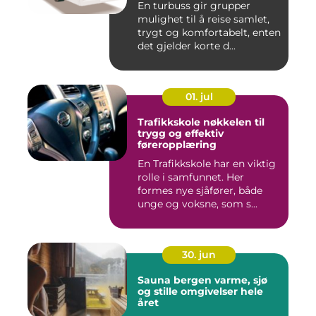
En turbuss gir grupper
mulighet til å reise samlet,
trygt og komfortabelt, enten
det gjelder korte d...
01. jul
Trafikkskole nøkkelen til
trygg og effektiv
føreropplæring
En Trafikkskole har en viktig
rolle i samfunnet. Her
formes nye sjåfører, både
unge og voksne, som s...
30. jun
Sauna bergen varme, sjø
og stille omgivelser hele
året