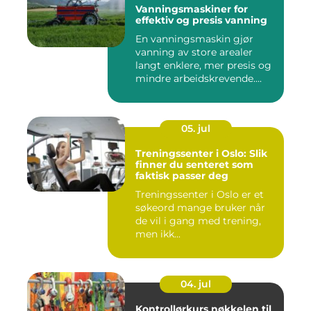
Vanningsmaskiner for
effektiv og presis vanning
En vanningsmaskin gjør
vanning av store arealer
langt enklere, mer presis og
mindre arbeidskrevende....
05. jul
Treningssenter i Oslo: Slik
finner du senteret som
faktisk passer deg
Treningssenter i Oslo er et
søkeord mange bruker når
de vil i gang med trening,
men ikk...
04. jul
Kontrollørkurs nøkkelen til