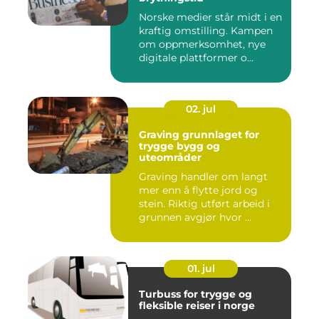
Norske medier står midt i en
kraftig omstilling. Kampen
om oppmerksomhet, nye
digitale plattformer o...
02. jul
Graving grunnlaget for
trygge bygg og
uteområder
Graving handler om langt
mer enn å flytte jord og
stein. Riktig utført arbeid i
grunnen avgjør hvor ...
01. jul
Turbuss for trygge og
fleksible reiser i norge