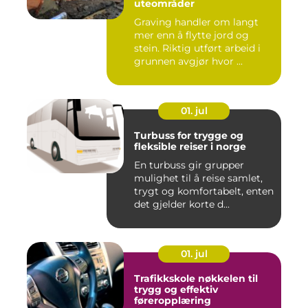
uteområder
Graving handler om langt
mer enn å flytte jord og
stein. Riktig utført arbeid i
grunnen avgjør hvor ...
01. jul
Turbuss for trygge og
fleksible reiser i norge
En turbuss gir grupper
mulighet til å reise samlet,
trygt og komfortabelt, enten
det gjelder korte d...
01. jul
Trafikkskole nøkkelen til
trygg og effektiv
føreropplæring