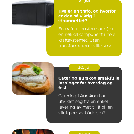
31. jul
Hva er en trafo, og hvorfor
er den så viktig i
strømnettet?
En trafo (transformator) er
en nøkkelkomponent i hele
kraftsystemet. Uten
transformatorer ville strø...
30. jul
Catering aurskog smakfulle
løsninger for hverdag og
fest
Catering i Aurskog har
utviklet seg fra en enkel
levering av mat til å bli en
viktig del av både små...