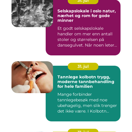
31. jul
Selskapslokale i oslo natur,
nærhet og rom for gode
minner
Et godt selskapslokale
handler om mer enn antall
stoler og størrelsen på
dansegulvet. Når noen leter...
31. jul
Tannlege kolbotn trygg,
moderne tannbehandling
for hele familien
Mange forbinder
tannlegebesøk med noe
ubehagelig, men slik trenger
det ikke være. I Kolbotn
finnes f...