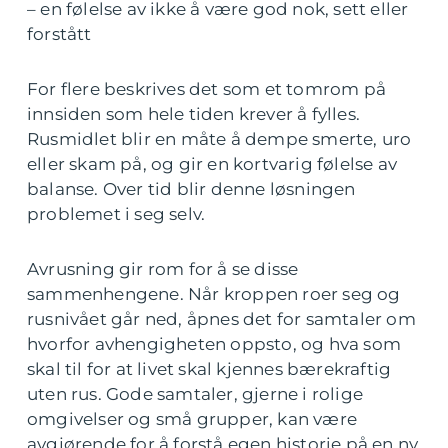
– en følelse av ikke å være god nok, sett eller
forstått
For flere beskrives det som et tomrom på
innsiden som hele tiden krever å fylles.
Rusmidlet blir en måte å dempe smerte, uro
eller skam på, og gir en kortvarig følelse av
balanse. Over tid blir denne løsningen
problemet i seg selv.
Avrusning gir rom for å se disse
sammenhengene. Når kroppen roer seg og
rusnivået går ned, åpnes det for samtaler om
hvorfor avhengigheten oppsto, og hva som
skal til for at livet skal kjennes bærekraftig
uten rus. Gode samtaler, gjerne i rolige
omgivelser og små grupper, kan være
avgjørende for å forstå egen historie på en ny