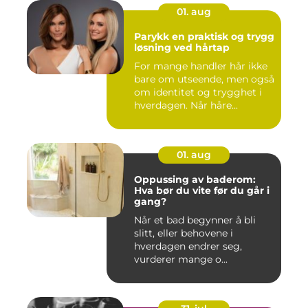
01. aug
Parykk en praktisk og trygg
løsning ved hårtap
For mange handler hår ikke
bare om utseende, men også
om identitet og trygghet i
hverdagen. Når håre...
01. aug
Oppussing av baderom:
Hva bør du vite før du går i
gang?
Når et bad begynner å bli
slitt, eller behovene i
hverdagen endrer seg,
vurderer mange o...