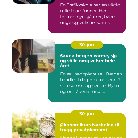
En Trafikkskole har en viktig
rolle i samfunnet. Her
formes nye sjåfører, både
unge og voksne, som s...
30. jun
Sauna bergen varme, sjø
og stille omgivelser hele
året
En saunaopplevelse i Bergen
handler i dag om mer enn å
sitte varmt og svette. Byen
og områdene rundt...
30. jun
Økonomikurs Nøkkelen til
trygg privatøkonomi