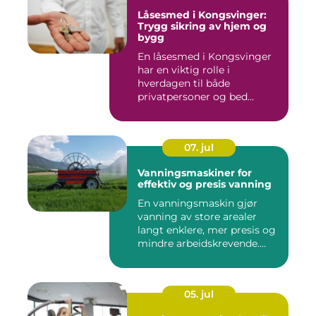
Låsesmed i Kongsvinger:
Trygg sikring av hjem og
bygg
En låsesmed i Kongsvinger
har en viktig rolle i
hverdagen til både
privatpersoner og bed...
07. jul
Vanningsmaskiner for
effektiv og presis vanning
En vanningsmaskin gjør
vanning av store arealer
langt enklere, mer presis og
mindre arbeidskrevende....
05. jul