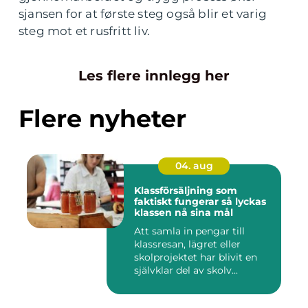
sjansen for at første steg også blir et varig
steg mot et rusfritt liv.
Les flere innlegg her
Flere nyheter
04. aug
Klassförsäljning som
faktiskt fungerar så lyckas
klassen nå sina mål
Att samla in pengar till
klassresan, lägret eller
skolprojektet har blivit en
självklar del av skolv...