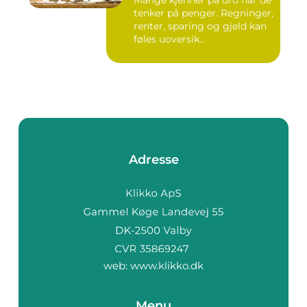
Mange kjenner på uro når de
tenker på penger. Regninger,
renter, sparing og gjeld kan
føles uoversik...
Adresse
web:
www.klikko.dk
Menu