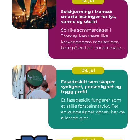
12. jul
Solskjerming i tromsø:
smarte løsninger for lys,
varme og utsikt
Solrike sommerdager i
Tromsø kan være like
krevende som mørketiden,
bare på en helt annen måte.
Lang...
09. jul
Fasadeskilt som skaper
synlighet, personlighet og
trygg profil
Et fasadeskilt fungerer som
et stille førsteinntrykk. Før
en kunde åpner døren, har de
allerede gjor...