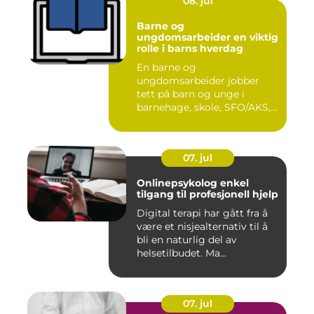
08. jul
Barne og
ungdomsarbeider en viktig
rolle i barns hverdag
En barne og
ungdomsarbeider jobber
tett på barn og unge i
barnehage, skole, SFO/AKS,
fritidsklubber ...
07. jul
Onlinepsykolog enkel
tilgang til profesjonell hjelp
Digital terapi har gått fra å
være et nisjealternativ til å
bli en naturlig del av
helsetilbudet. Ma...
07. jul