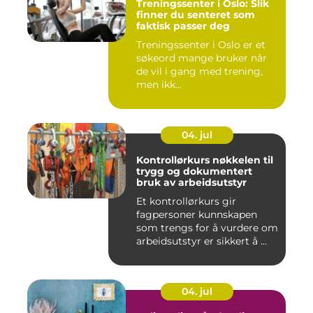
Treningssenter i Oslo: Slik
finner du senteret som
faktisk passer deg
Treningssenter i Oslo er et
søkeord mange bruker når
de vil i gang med trening,
men ikk...
04. jul
Kontrollørkurs nøkkelen til
trygg og dokumentert
bruk av arbeidsutstyr
Et kontrollørkurs gir
fagpersoner kunnskapen
som trengs for å vurdere om
arbeidsutstyr er sikkert å ...
04. jul