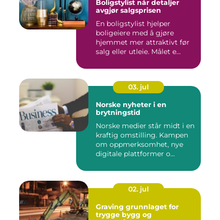
Boligstylist når detaljer
avgjør salgsprisen
En boligstylist hjelper
boligeiere med å gjøre
hjemmet mer attraktivt før
salg eller utleie. Målet e...
03. jul
Norske nyheter i en
brytningstid
Norske medier står midt i en
kraftig omstilling. Kampen
om oppmerksomhet, nye
digitale plattformer o...
02. jul
Graving grunnlaget for
trygge bygg og