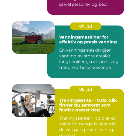
privatpersoner og bed...
07. jul
Vanningsmaskiner for
effektiv og presis vanning
En vanningsmaskin gjør
vanning av store arealer
langt enklere, mer presis og
mindre arbeidskrevende....
05. jul
Treningssenter i Oslo: Slik
finner du senteret som
faktisk passer deg
Treningssenter i Oslo er et
søkeord mange bruker når
de vil i gang med trening,
men ikk...