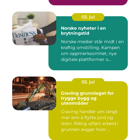
03. jul
Norske nyheter i en
brytningstid
Norske medier står midt i en
kraftig omstilling. Kampen
om oppmerksomhet, nye
digitale plattformer o...
02. jul
Graving grunnlaget for
trygge bygg og
uteområder
Graving handler om langt
mer enn å flytte jord og
stein. Riktig utført arbeid i
grunnen avgjør hvor ...