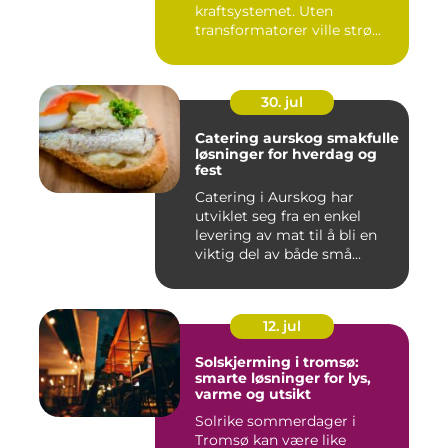
kraftsystemet. Uten
transformatorer ville strø...
30. jul
Catering aurskog smakfulle
løsninger for hverdag og
fest
Catering i Aurskog har
utviklet seg fra en enkel
levering av mat til å bli en
viktig del av både små...
12. jul
Solskjerming i tromsø:
smarte løsninger for lys,
varme og utsikt
Solrike sommerdager i
Tromsø kan være like