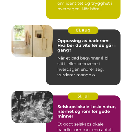
om identitet og trygghet i
hverdagen. Når håre...
01. aug
Oppussing av baderom:
Hva bør du vite før du går i
gang?
Når et bad begynner å bli
slitt, eller behovene i
hverdagen endrer seg,
vurderer mange o...
31. jul
Selskapslokale i oslo natur,
nærhet og rom for gode
minner
Et godt selskapslokale
handler om mer enn antall