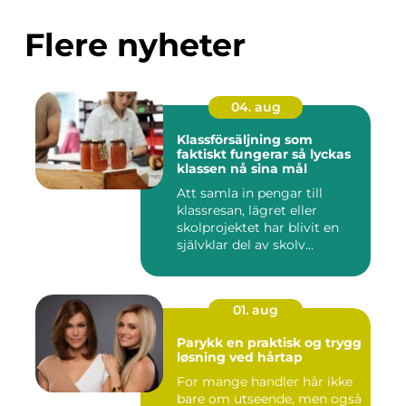
Flere nyheter
04. aug
Klassförsäljning som
faktiskt fungerar så lyckas
klassen nå sina mål
Att samla in pengar till
klassresan, lägret eller
skolprojektet har blivit en
självklar del av skolv...
01. aug
Parykk en praktisk og trygg
løsning ved hårtap
For mange handler hår ikke
bare om utseende, men også