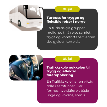
01. jul
Turbuss for trygge og
fleksible reiser i norge
En turbuss gir grupper
mulighet til å reise samlet,
trygt og komfortabelt, enten
det gjelder korte d...
01. jul
Trafikkskole nøkkelen til
trygg og effektiv
føreropplæring
En Trafikkskole har en viktig
rolle i samfunnet. Her
formes nye sjåfører, både
unge og voksne, som s...