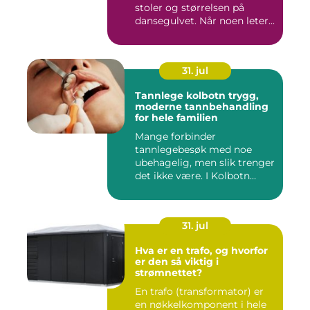
stoler og størrelsen på
dansegulvet. Når noen leter...
31. jul
Tannlege kolbotn trygg,
moderne tannbehandling
for hele familien
Mange forbinder
tannlegebesøk med noe
ubehagelig, men slik trenger
det ikke være. I Kolbotn
finnes f...
31. jul
Hva er en trafo, og hvorfor
er den så viktig i
strømnettet?
En trafo (transformator) er
en nøkkelkomponent i hele