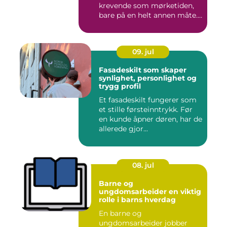
krevende som mørketiden,
bare på en helt annen måte.
Lang...
09. jul
Fasadeskilt som skaper
synlighet, personlighet og
trygg profil
Et fasadeskilt fungerer som
et stille førsteinntrykk. Før
en kunde åpner døren, har de
allerede gjor...
08. jul
Barne og
ungdomsarbeider en viktig
rolle i barns hverdag
En barne og
ungdomsarbeider jobber