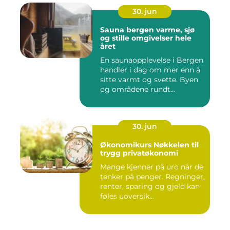
30. jun
Sauna bergen varme, sjø
og stille omgivelser hele
året
En saunaopplevelse i Bergen
handler i dag om mer enn å
sitte varmt og svette. Byen
og områdene rundt...
30. jun
Økonomikurs Nøkkelen til
trygg privatøkonomi
Mange kjenner på uro når de
tenker på penger. Regninger,
renter, sparing og gjeld kan
føles uoversik...