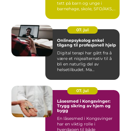
tett på barn og unge i
barnehage, skole, SFO/AKS,
fritidsklubber ...
07. jul
Onlinepsykolog enkel
tilgang til profesjonell hjelp
Digital terapi har gått fra å
være et nisjealternativ til å
bli en naturlig del av
helsetilbudet. Ma...
07. jul
Låsesmed i Kongsvinger:
Trygg sikring av hjem og
bygg
En låsesmed i Kongsvinger
har en viktig rolle i
hverdagen til både