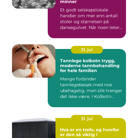
minner
Et godt selskapslokale
handler om mer enn antall
stoler og størrelsen på
dansegulvet. Når noen leter...
31. jul
Tannlege kolbotn trygg,
moderne tannbehandling
for hele familien
Mange forbinder
tannlegebesøk med noe
ubehagelig, men slik trenger
det ikke være. I Kolbotn
finnes f...
31. jul
Hva er en trafo, og hvorfor
er den så viktig i