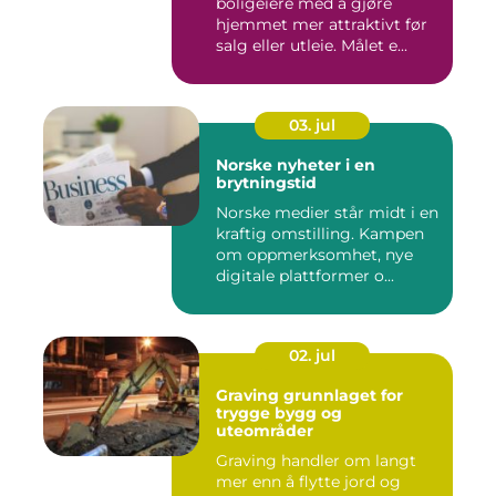
boligeiere med å gjøre
hjemmet mer attraktivt før
salg eller utleie. Målet e...
03. jul
Norske nyheter i en
brytningstid
Norske medier står midt i en
kraftig omstilling. Kampen
om oppmerksomhet, nye
digitale plattformer o...
02. jul
Graving grunnlaget for
trygge bygg og
uteområder
Graving handler om langt
mer enn å flytte jord og