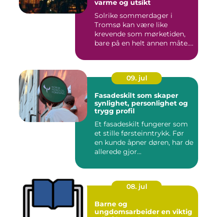
varme og utsikt
Solrike sommerdager i
Tromsø kan være like
krevende som mørketiden,
bare på en helt annen måte.
Lang...
09. jul
Fasadeskilt som skaper
synlighet, personlighet og
trygg profil
Et fasadeskilt fungerer som
et stille førsteinntrykk. Før
en kunde åpner døren, har de
allerede gjor...
08. jul
Barne og
ungdomsarbeider en viktig