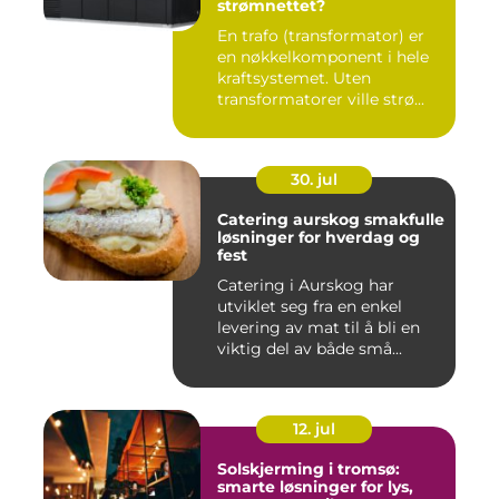
strømnettet?
En trafo (transformator) er
en nøkkelkomponent i hele
kraftsystemet. Uten
transformatorer ville strø...
30. jul
Catering aurskog smakfulle
løsninger for hverdag og
fest
Catering i Aurskog har
utviklet seg fra en enkel
levering av mat til å bli en
viktig del av både små...
12. jul
Solskjerming i tromsø:
smarte løsninger for lys,