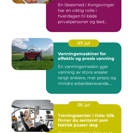
En låsesmed i Kongsvinger
har en viktig rolle i
hverdagen til både
privatpersoner og bed...
07. jul
Vanningsmaskiner for
effektiv og presis vanning
En vanningsmaskin gjør
vanning av store arealer
langt enklere, mer presis og
mindre arbeidskrevende....
05. jul
Treningssenter i Oslo: Slik
finner du senteret som
faktisk passer deg