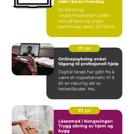
rolle i barns hverdag
En barne og
ungdomsarbeider jobber
tett på barn og unge i
barnehage, skole, SFO/AKS,
fritidsklubber ...
07. jul
Onlinepsykolog enkel
tilgang til profesjonell hjelp
Digital terapi har gått fra å
være et nisjealternativ til å
bli en naturlig del av
helsetilbudet. Ma...
07. jul
Låsesmed i Kongsvinger:
Trygg sikring av hjem og
bygg