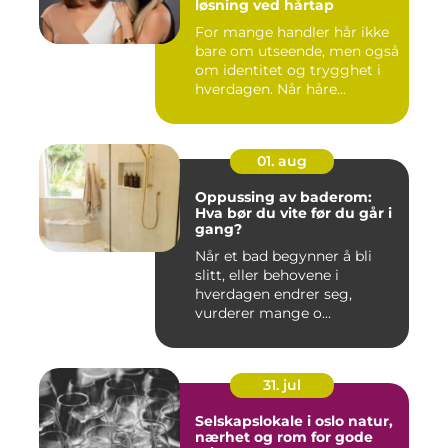
løsning ved hårtap
For mange handler hår ikke
bare om utseende, men også
om identitet og trygghet i
hverdagen. Når håre...
01. aug
Oppussing av baderom:
Hva bør du vite før du går i
gang?
Når et bad begynner å bli
slitt, eller behovene i
hverdagen endrer seg,
vurderer mange o...
31. jul
Selskapslokale i oslo natur,
nærhet og rom for gode