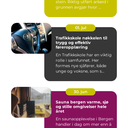
stein. Riktig utført arbeid i
grunnen avgjør hvor ...
01. jul
Trafikkskole nøkkelen til
trygg og effektiv
føreropplæring
En Trafikkskole har en viktig
rolle i samfunnet. Her
formes nye sjåfører, både
unge og voksne, som s...
30. jun
Sauna bergen varme, sjø
og stille omgivelser hele
året
En saunaopplevelse i Bergen
handler i dag om mer enn å