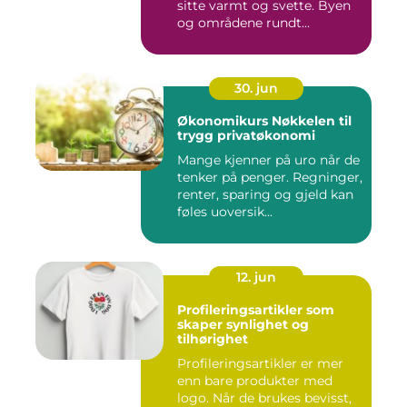
sitte varmt og svette. Byen
og områdene rundt...
30. jun
Økonomikurs Nøkkelen til
trygg privatøkonomi
Mange kjenner på uro når de
tenker på penger. Regninger,
renter, sparing og gjeld kan
føles uoversik...
12. jun
Profileringsartikler som
skaper synlighet og
tilhørighet
Profileringsartikler er mer
enn bare produkter med
logo. Når de brukes bevisst,