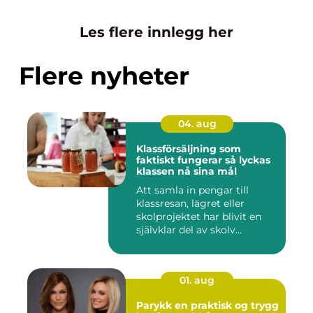
Les flere innlegg her
Flere nyheter
04. aug
Klassförsäljning som
faktiskt fungerar så lyckas
klassen nå sina mål
Att samla in pengar till
klassresan, lägret eller
skolprojektet har blivit en
självklar del av skolv...
01. aug
Parykk en praktisk og trygg