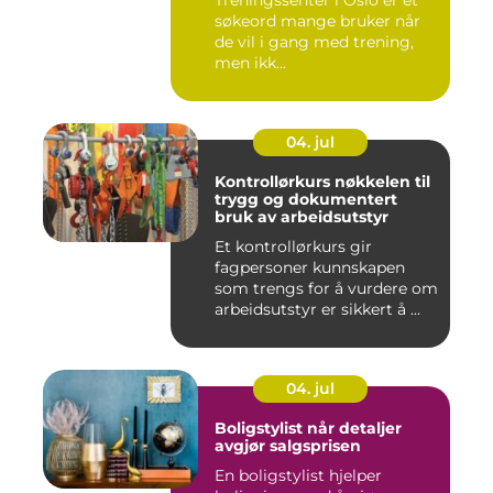
Treningssenter i Oslo er et
søkeord mange bruker når
de vil i gang med trening,
men ikk...
04. jul
Kontrollørkurs nøkkelen til
trygg og dokumentert
bruk av arbeidsutstyr
Et kontrollørkurs gir
fagpersoner kunnskapen
som trengs for å vurdere om
arbeidsutstyr er sikkert å ...
04. jul
Boligstylist når detaljer
avgjør salgsprisen
En boligstylist hjelper