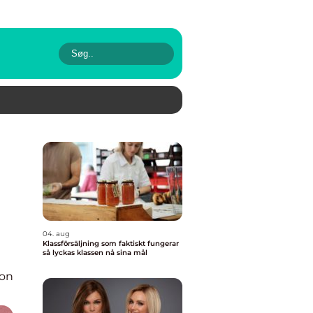
04. aug
Klassförsäljning som faktiskt fungerar
så lyckas klassen nå sina mål
ion