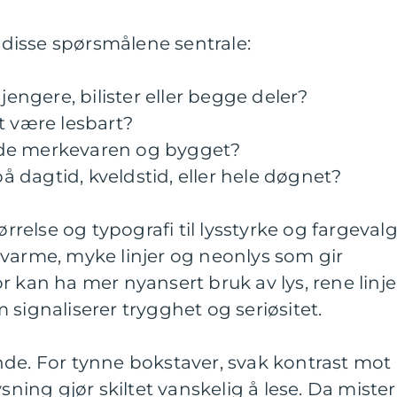
r disse spørsmålene sentrale:
jengere, bilister eller begge deler?
t være lesbart?
 både merkevaren og bygget?
på dagtid, kveldstid, eller hele døgnet?
ørrelse og typografi til lysstyrke og fargevalg
 varme, myke linjer og neonlys som gir
r kan ha mer nyansert bruk av lys, rene linje
 signaliserer trygghet og seriøsitet.
nde. For tynne bokstaver, svak kontrast mot
ysning gjør skiltet vanskelig å lese. Da mister