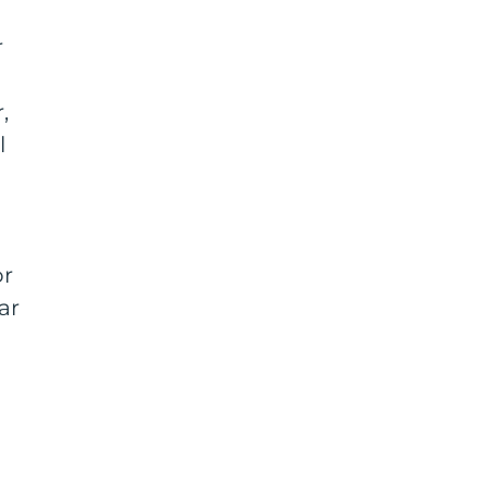
r
,
l
or
ar