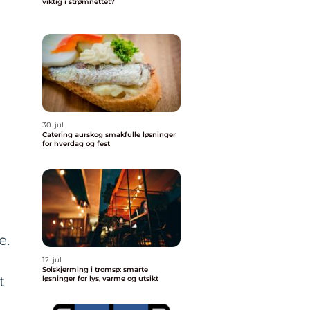
viktig i strømnettet?
30. jul
Catering aurskog smakfulle løsninger
for hverdag og fest
e.
12. jul
Solskjerming i tromsø: smarte
t
løsninger for lys, varme og utsikt