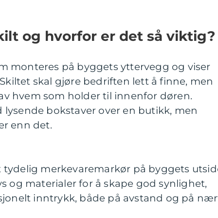
ilt og hvorfor er det så viktig?
 som monteres på byggets yttervegg og viser
Skiltet skal gjøre bedriften lett å finne, men
e av hvem som holder til innenfor døren.
 lysende bokstaver over en butikk, men
r enn det.
elt tydelig merkevaremarkør på byggets utsid
s og materialer for å skape god synlighet,
sjonelt inntrykk, både på avstand og på nær