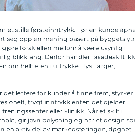
m et stille førsteinntrykk. Før en kunde åpn
ort seg opp en mening basert på byggets ytr
 gjøre forskjellen mellom å være usynlig i
urlig blikkfang. Derfor handler fasadeskilt ik
 om helheten i uttrykket: lys, farger,
 det lettere for kunder å finne frem, styrker
esjonelt, trygt inntrykk enten det gjelder
treningssenter eller klinikk. Når et skilt i
orhold, gir jevn belysning og har et design s
en en aktiv del av markedsføringen, døgnet