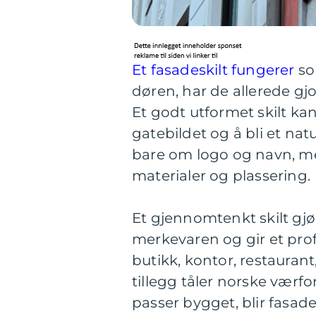
Et fasadeskilt fungerer
so
døren, har de allerede gj
Et godt utformet skilt kan
gatebildet og å bli et nat
bare om logo og navn, men
materialer og plassering.
Et gjennomtenkt skilt gjør
merkevaren og gir et prof
butikk, kontor, restaurant, 
tillegg tåler norske værf
passer bygget, blir fasad