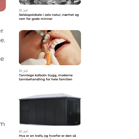
31. jul
Selskapslokale i oslo natur, nærhet og
rom for gode minner
er
e.
ke
31. jul
Tannlege kolbotn trygg, moderne
tannbehandling for hele familien
om
31. jul
Hva er en trafo, og hvorfor er den så