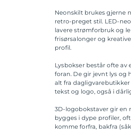
Neonskilt brukes gjerne nå
retro-preget stil. LED-n
lavere strømforbruk og len
frisørsalonger og kreativ
profil.
Lysbokser består ofte av e
foran. De gir jevnt lys og
alt fra dagligvarebutikker
tekst og logo, også i dår
3D-logobokstaver gir en m
bygges i dype profiler, o
komme forfra, bakfra (såka