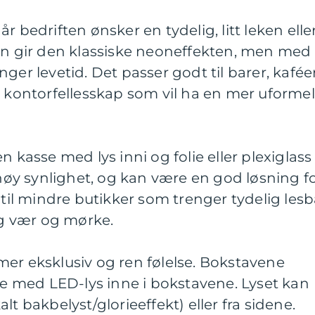
r bedriften ønsker en tydelig, litt leken elle
eon gir den klassiske neoneffekten, men med
ger levetid. Det passer godt til barer, kaféer
e kontorfellesskap som vil ha en mer uformel
n kasse med lys inni og folie eller plexiglass
 høy synlighet, og kan være en god løsning f
 til mindre butikker som trenger tydelig lesb
lig vær og mørke.
er eksklusiv og ren følelse. Bokstavene
fte med LED-lys inne i bokstavene. Lyset kan
lt bakbelyst/glorieeffekt) eller fra sidene.