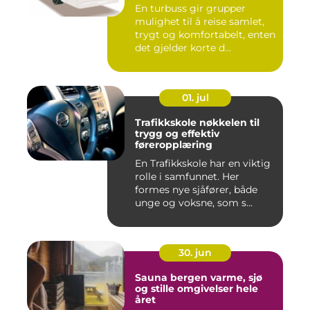
En turbuss gir grupper
mulighet til å reise samlet,
trygt og komfortabelt, enten
det gjelder korte d...
01. jul
Trafikkskole nøkkelen til
trygg og effektiv
føreropplæring
En Trafikkskole har en viktig
rolle i samfunnet. Her
formes nye sjåfører, både
unge og voksne, som s...
30. jun
Sauna bergen varme, sjø
og stille omgivelser hele
året