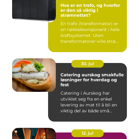
Hva er en trafo, og hvorfor
er den så viktig i
strømnettet?
En trafo (transformator) er
en nøkkelkomponent i hele
kraftsystemet. Uten
transformatorer ville strø...
30. jul
Catering aurskog smakfulle
løsninger for hverdag og
fest
Catering i Aurskog har
utviklet seg fra en enkel
levering av mat til å bli en
viktig del av både små...
12. jul