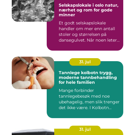
Selskapslokale i oslo natur,
nærhet og rom for gode
minner
Et godt selskapslokale
handler om mer enn antall
stoler og størrelsen på
dansegulvet. Når noen leter...
31. jul
Tannlege kolbotn trygg,
moderne tannbehandling
for hele familien
Mange forbinder
tannlegebesøk med noe
ubehagelig, men slik trenger
det ikke være. I Kolbotn
finnes f...
31. jul