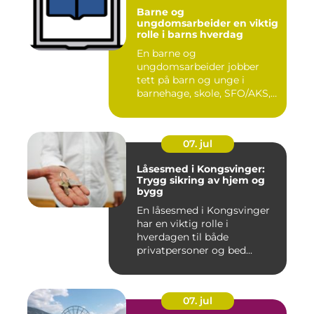
Barne og
ungdomsarbeider en viktig
rolle i barns hverdag
En barne og
ungdomsarbeider jobber
tett på barn og unge i
barnehage, skole, SFO/AKS,
fritidsklubber ...
07. jul
Låsesmed i Kongsvinger:
Trygg sikring av hjem og
bygg
En låsesmed i Kongsvinger
har en viktig rolle i
hverdagen til både
privatpersoner og bed...
07. jul