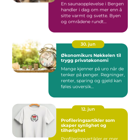
En saunaopplevelse i Bergen
handler i dag om mer enn å
sitte varmt og svette. Byen
og områdene rundt...
30. jun
Økonomikurs Nøkkelen til
trygg privatøkonomi
Mange kjenner på uro når de
tenker på penger. Regninger,
renter, sparing og gjeld kan
føles uoversik...
12. jun
Profileringsartikler som
skaper synlighet og
tilhørighet
Profileringsartikler er mer