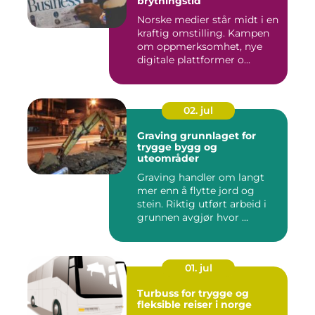
brytningstid
Norske medier står midt i en
kraftig omstilling. Kampen
om oppmerksomhet, nye
digitale plattformer o...
02. jul
Graving grunnlaget for
trygge bygg og
uteområder
Graving handler om langt
mer enn å flytte jord og
stein. Riktig utført arbeid i
grunnen avgjør hvor ...
01. jul
Turbuss for trygge og
fleksible reiser i norge