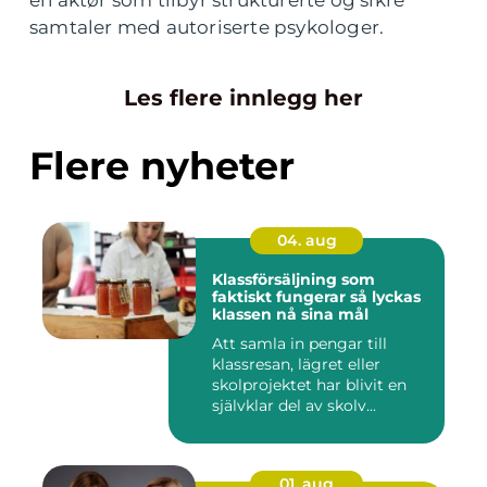
en aktør som tilbyr strukturerte og sikre
samtaler med autoriserte psykologer.
Les flere innlegg her
Flere nyheter
04. aug
Klassförsäljning som
faktiskt fungerar så lyckas
klassen nå sina mål
Att samla in pengar till
klassresan, lägret eller
skolprojektet har blivit en
självklar del av skolv...
01. aug