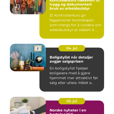
Kontrollørkurs nøkkelen til
trygg og dokumentert
bruk av arbeidsutstyr
Et kontrollørkurs gir
fagpersoner kunnskapen
som trengs for å vurdere om
arbeidsutstyr er sikkert å ...
04. jul
Boligstylist når detaljer
avgjør salgsprisen
En boligstylist hjelper
boligeiere med å gjøre
hjemmet mer attraktivt før
salg eller utleie. Målet e...
03. jul
Norske nyheter i en