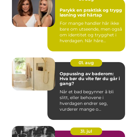
Parykk en praktisk og trygg
løsning ved hårtap
For mange handler hår ikke
bare om utseende, men også
om identitet og trygghet i
hverdagen. Når håre...
01. aug
Oppussing av baderom:
Hva bør du vite før du går i
gang?
Når et bad begynner å bli
slitt, eller behovene i
hverdagen endrer seg,
vurderer mange o...
31. jul