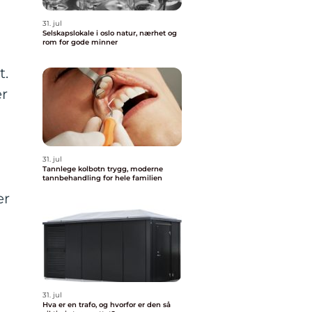
31. jul
Selskapslokale i oslo natur, nærhet og
rom for gode minner
t.
r
31. jul
Tannlege kolbotn trygg, moderne
tannbehandling for hele familien
er
31. jul
Hva er en trafo, og hvorfor er den så