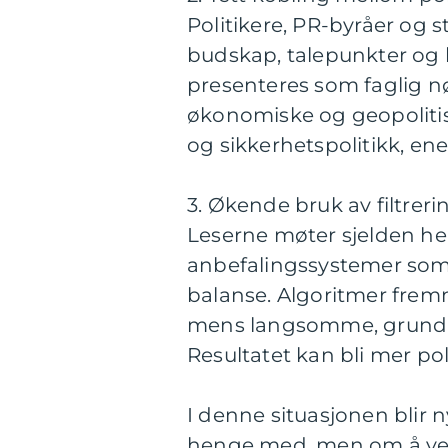
Politikere, PR-byråer og 
budskap, talepunkter og
presenteres som faglig nø
økonomiske og geopolitisk
og sikkerhetspolitikk, ene
3. Økende bruk av filtrer
Leserne møter sjelden he
anbefalingssystemer som 
balanse. Algoritmer frem
mens langsomme, grundige
Resultatet kan bli mer po
I denne situasjonen blir 
henge med, men om å ve