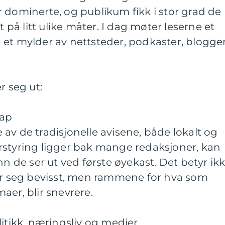
 dominerte, og publikum fikk i stor grad de
å litt ulike måter. I dag møter leserne et
 et mylder av nettsteder, podkaster, blogge
r seg ut:
kap
av de tradisjonelle avisene, både lokalt og
rstyring ligger bak mange redaksjoner, kan
nn de ser ut ved første øyekast. Det betyr ik
rer seg bevisst, men rammene for hva som
aer, blir snevrere.
litikk, næringsliv og medier