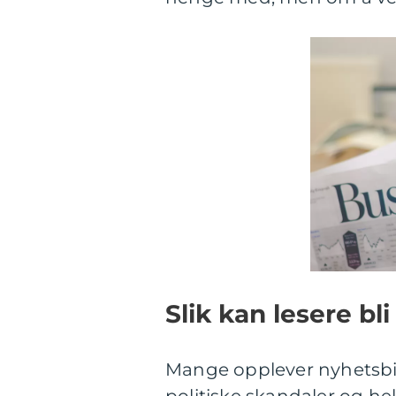
Slik kan lesere bl
Mange opplever nyhetsbil
politiske skandaler og hel