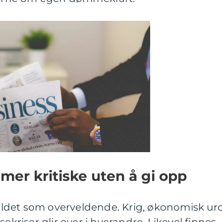
i mer kritiske uten å gi opp
det som overveldende. Krig, økonomisk uro
sekriser glir over i hverandre. Likevel finnes