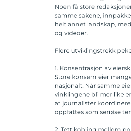
Noen få store redaksjoner
samme sakene, innpakket p
helt annet landskap, med
og videoer.
Flere utviklingstrekk peke
1. Konsentrasjon av eiers
Store konsern eier mange 
nasjonalt. Når samme eie
vinklingene bli mer like e
at journalister koordine
oppfattes som seriøse tem
2. Tett kobling mellom po