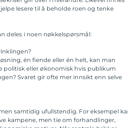
elpe lesere til å beholde roen og tenke
an deles i noen nøkkelspørsmål:
vinklingen?
øsning, én fiende eller én helt, kan man
e politisk eller økonomisk hvis publikum
ngen? Svaret gir ofte mer innsikt enn selve
 men samtidig ufullstendig. For eksempel k
rive kampene, men tie om forhandlinger,