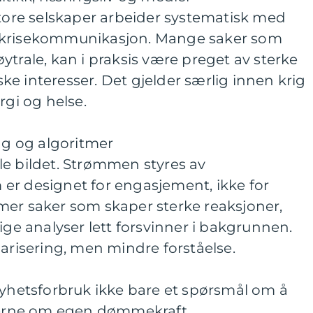
store selskaper arbeider systematisk med
 krisekommunikasjon. Mange saker som
ytrale, kan i praksis være preget av sterke
e interesser. Det gjelder særlig innen krig
rgi og helse.
ing og algoritmer
le bildet. Strømmen styres av
er designet for engasjement, ikke for
mer saker som skaper sterke reaksjoner,
 analyser lett forsvinner i bakgrunnen.
larisering, men mindre forståelse.
nyhetsforbruk ikke bare et spørsmål om å
rne om egen dømmekraft.