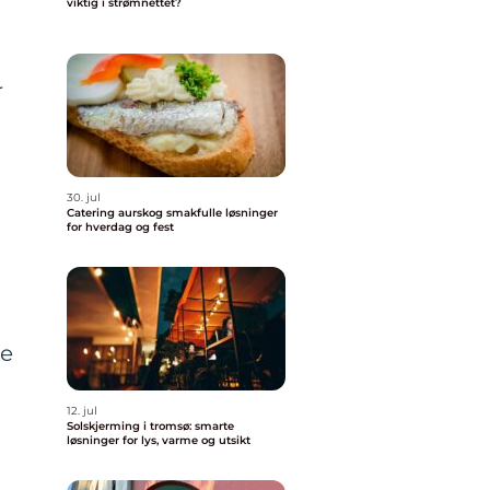
viktig i strømnettet?
r
30. jul
Catering aurskog smakfulle løsninger
for hverdag og fest
ke
12. jul
Solskjerming i tromsø: smarte
løsninger for lys, varme og utsikt