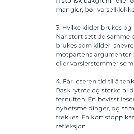
historisk bakgrunn eller 
mangler, bør varselklokke
3. Hvilke kilder brukes og
Når stort sett de samme 
brukes som kilder, snevre
motpartens argumenter or
eller varslerstemmer so
4. Får leseren tid til å ten
Rask rytme og sterke bilde
fornuften. En bevisst leser
nyhetsmeldinger, og samm
trekkes. En kort stopp ka
refleksjon.