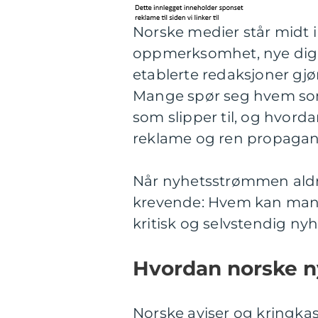
Norske medier står midt 
oppmerksomhet, nye digita
etablerte redaksjoner gjør
Mange spør seg hvem som
som slipper til, og hvord
reklame og ren propagan
Når nyhetsstrømmen aldri
krevende: Hvem kan man 
kritisk og selvstendig nyh
Hvordan norske n
Norske aviser og kringkas