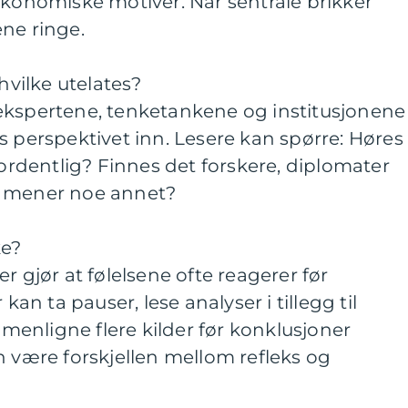
økonomiske motiver. Når sentrale brikker
ne ringe.
 hvilke utelates?
ekspertene, tenketankene og institusjonene
s perspektivet inn. Lesere kan spørre: Høres
dentlig? Finnes det forskere, diplomater
m mener noe annet?
ke?
r gjør at følelsene ofte reagerer før
 kan ta pauser, lese analyser i tillegg til
enligne flere kilder før konklusjoner
n være forskjellen mellom refleks og