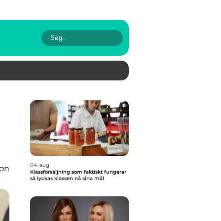
04. aug
ion
Klassförsäljning som faktiskt fungerar
så lyckas klassen nå sina mål