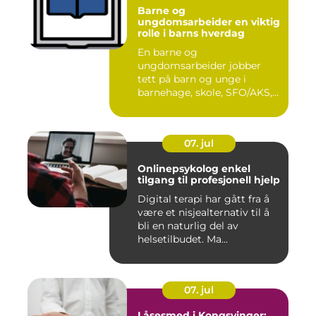
Barne og
ungdomsarbeider en viktig
rolle i barns hverdag
En barne og
ungdomsarbeider jobber
tett på barn og unge i
barnehage, skole, SFO/AKS,
fritidsklubber ...
07. jul
Onlinepsykolog enkel
tilgang til profesjonell hjelp
Digital terapi har gått fra å
være et nisjealternativ til å
bli en naturlig del av
helsetilbudet. Ma...
07. jul
Låsesmed i Kongsvinger: