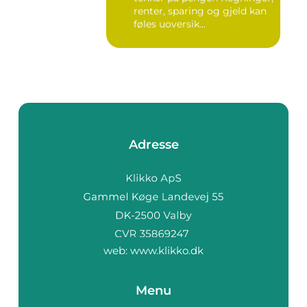
renter, sparing og gjeld kan
føles uoversik...
Adresse
web:
www.klikko.dk
Menu