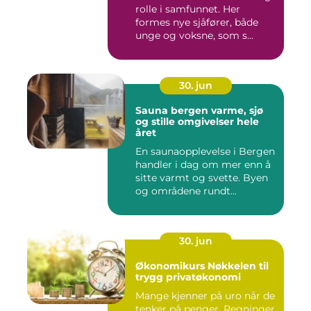
rolle i samfunnet. Her
formes nye sjåfører, både
unge og voksne, som s...
30. jun
Sauna bergen varme, sjø
og stille omgivelser hele
året
En saunaopplevelse i Bergen
handler i dag om mer enn å
sitte varmt og svette. Byen
og områdene rundt...
30. jun
Økonomikurs Nøkkelen til
trygg privatøkonomi
Mange kjenner på uro når de
tenker på penger. Regninger,