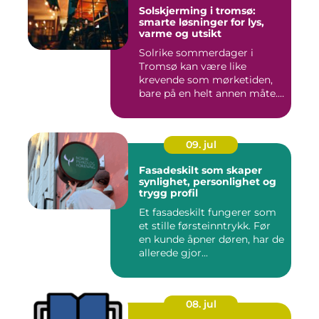
Solskjerming i tromsø:
smarte løsninger for lys,
varme og utsikt
Solrike sommerdager i
Tromsø kan være like
krevende som mørketiden,
bare på en helt annen måte.
Lang...
09. jul
Fasadeskilt som skaper
synlighet, personlighet og
trygg profil
Et fasadeskilt fungerer som
et stille førsteinntrykk. Før
en kunde åpner døren, har de
allerede gjor...
08. jul