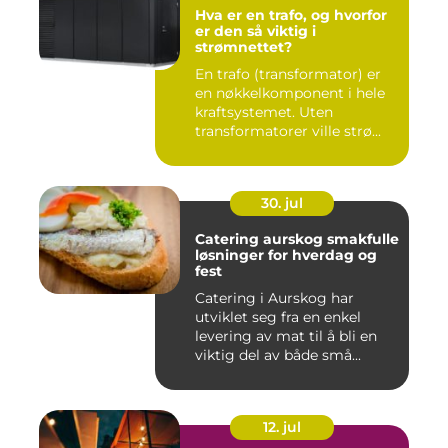
Hva er en trafo, og hvorfor
er den så viktig i
strømnettet?
En trafo (transformator) er
en nøkkelkomponent i hele
kraftsystemet. Uten
transformatorer ville strø...
30. jul
Catering aurskog smakfulle
løsninger for hverdag og
fest
Catering i Aurskog har
utviklet seg fra en enkel
levering av mat til å bli en
viktig del av både små...
12. jul