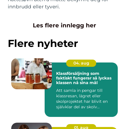
innbrudd eller tyveri.
Les flere innlegg her
Flere nyheter
04. aug
Klassförsäljning som
faktiskt fungerar så lyckas
klassen nå sina mål
Att samla in pengar till
klassresan, lägret eller
skolprojektet har blivit en
självklar del av skolv...
01. aug