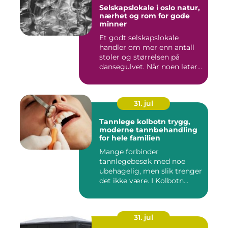
Selskapslokale i oslo natur,
nærhet og rom for gode
minner
Et godt selskapslokale
handler om mer enn antall
stoler og størrelsen på
dansegulvet. Når noen leter...
31. jul
Tannlege kolbotn trygg,
moderne tannbehandling
for hele familien
Mange forbinder
tannlegebesøk med noe
ubehagelig, men slik trenger
det ikke være. I Kolbotn
finnes f...
31. jul