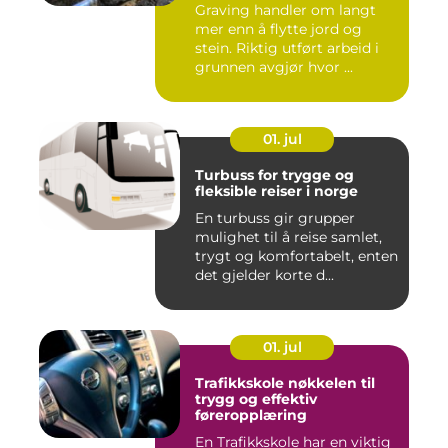
Graving handler om langt
mer enn å flytte jord og
stein. Riktig utført arbeid i
grunnen avgjør hvor ...
01. jul
Turbuss for trygge og
fleksible reiser i norge
En turbuss gir grupper
mulighet til å reise samlet,
trygt og komfortabelt, enten
det gjelder korte d...
01. jul
Trafikkskole nøkkelen til
trygg og effektiv
føreropplæring
En Trafikkskole har en viktig