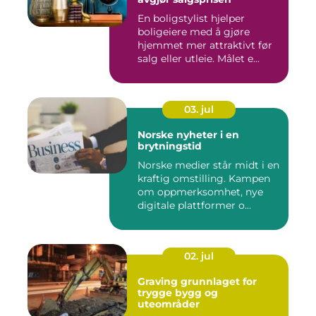
En boligstylist hjelper
boligeiere med å gjøre
hjemmet mer attraktivt før
salg eller utleie. Målet e...
03. jul
Norske nyheter i en
brytningstid
Norske medier står midt i en
kraftig omstilling. Kampen
om oppmerksomhet, nye
digitale plattformer o...
02. jul
Graving grunnlaget for
trygge bygg og
uteområder