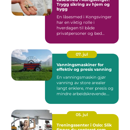
Trygg sikring av hjem og
bygg
En låsesmed i Kongsvinger
har en viktig rolle i
hverdagen til både
privatpersoner og bed...
07. jul
Vanningsmaskiner for
effektiv og presis vanning
En vanningsmaskin gjør
vanning av store arealer
langt enklere, mer presis og
mindre arbeidskrevende....
05. jul
Treningssenter i Oslo: Slik
finner du senteret som