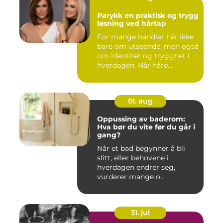
Parykk en praktisk og trygg
løsning ved hårtap
For mange handler hår ikke
bare om utseende, men også
om identitet og trygghet i
hverdagen. Når håre...
01. aug
Oppussing av baderom:
Hva bør du vite før du går i
gang?
Når et bad begynner å bli
slitt, eller behovene i
hverdagen endrer seg,
vurderer mange o...
31. jul