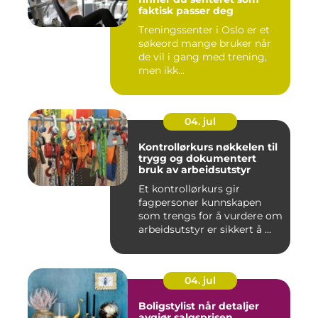
faktisk passer deg
Treningssenter i Oslo er et
søkeord mange bruker når
de vil i gang med trening,
men ikk...
04. jul
Kontrollørkurs nøkkelen til
trygg og dokumentert
bruk av arbeidsutstyr
Et kontrollørkurs gir
fagpersoner kunnskapen
som trengs for å vurdere om
arbeidsutstyr er sikkert å ...
04. jul
Boligstylist når detaljer
avgjør salgsprisen