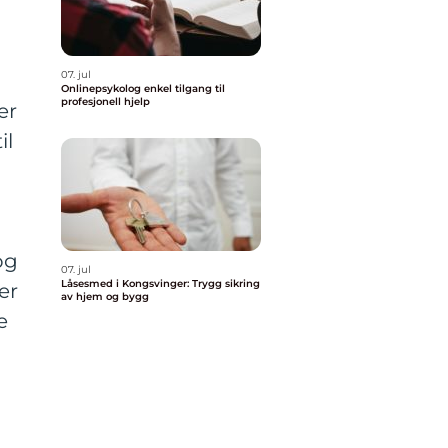
07. jul
Onlinepsykolog enkel tilgang til
profesjonell hjelp
er
il
og
07. jul
Låsesmed i Kongsvinger: Trygg sikring
er
av hjem og bygg
e