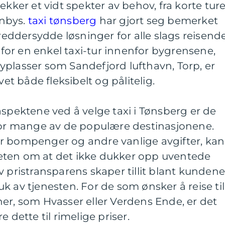
ekker et vidt spekter av behov, fra korte ture
enbys.
taxi tønsberg
har gjort seg bemerket
kreddersydde løsninger for alle slags reisende
or en enkel taxi-tur innenfor bygrensene,
 flyplasser som Sandefjord lufthavn, Torp, er
vet både fleksibelt og pålitelig.
aspektene ved å velge taxi i Tønsberg er de
 for mange av de populære destinasjonene.
r bompenger og andre vanlige avgifter, kan
eten om at det ikke dukker opp uventede
v pristransparens skaper tillit blant kunden
k av tjenesten. For de som ønsker å reise til
er, som Hvasser eller Verdens Ende, er det
 dette til rimelige priser.