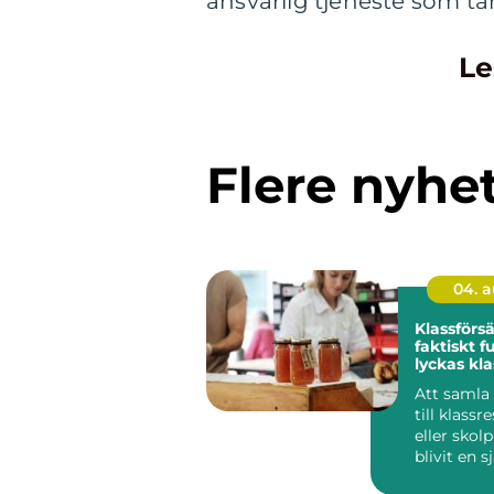
ansvarlig tjeneste som ta
Le
Flere nyhe
04. 
Klassförs
faktiskt fu
lyckas kl
sina mål
Att samla
till klassr
eller skol
blivit en s
av skolv...