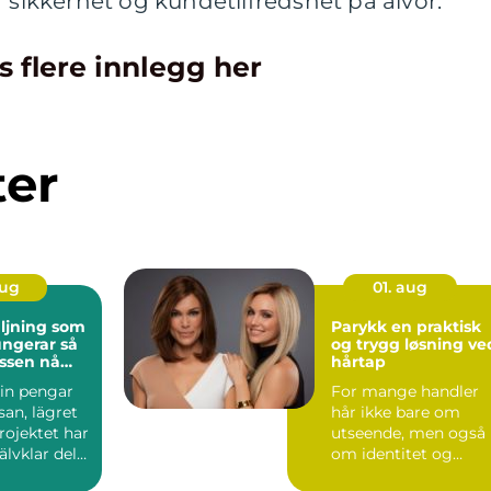
r sikkerhet og kundetilfredshet på alvor.
s flere innlegg her
ter
aug
01. aug
äljning som
Parykk en praktisk
ngerar så
og trygg løsning ve
assen nå
hårtap
 in pengar
For mange handler
esan, lägret
hår ikke bare om
projektet har
utseende, men også
jälvklar del
om identitet og
trygghet i hverdagen