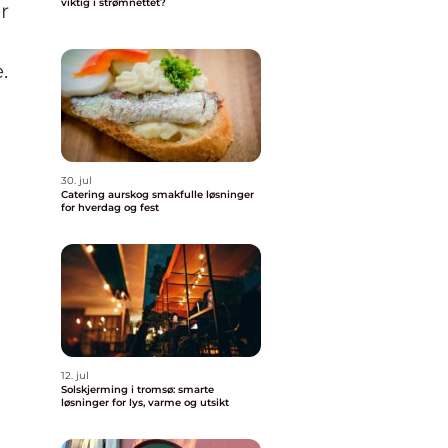
viktig i strømnettet?
r
.
30. jul
Catering aurskog smakfulle løsninger
for hverdag og fest
e
12. jul
Solskjerming i tromsø: smarte
løsninger for lys, varme og utsikt