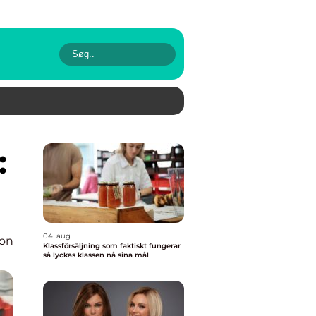
04. aug
ion
Klassförsäljning som faktiskt fungerar
så lyckas klassen nå sina mål