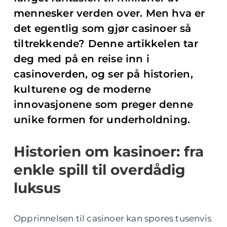
mennesker verden over. Men hva er
det egentlig som gjør casinoer så
tiltrekkende? Denne artikkelen tar
deg med på en reise inn i
casinoverden, og ser på historien,
kulturene og de moderne
innovasjonene som preger denne
unike formen for underholdning.
Historien om kasinoer: fra
enkle spill til overdådig
luksus
Opprinnelsen til casinoer kan spores tusenvis