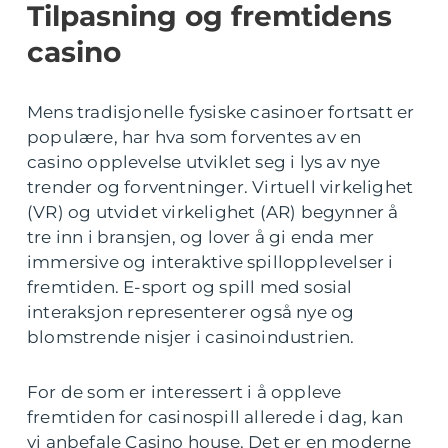
Tilpasning og fremtidens
casino
Mens tradisjonelle fysiske casinoer fortsatt er
populære, har hva som forventes av en
casino opplevelse utviklet seg i lys av nye
trender og forventninger. Virtuell virkelighet
(VR) og utvidet virkelighet (AR) begynner å
tre inn i bransjen, og lover å gi enda mer
immersive og interaktive spillopplevelser i
fremtiden. E-sport og spill med sosial
interaksjon representerer også nye og
blomstrende nisjer i casinoindustrien.
For de som er interessert i å oppleve
fremtiden for casinospill allerede i dag, kan
vi anbefale Casino house. Det er en moderne