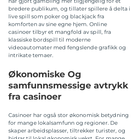
har gjort gambling mer tilgjengelig for et
bredere publikum, og tillater spillere å delta i
live spill som poker og blackjack fra
komforten av sine egne hjem. Online
casinoer tilbyr et mangfold av spill, fra
klassiske bordspill til moderne
videoautomater med fengslende grafikk og
intrikate temaer.
Økonomiske Og
samfunnsmessige avtrykk
fra casinoer
Casinoer har også stor økonomisk betydning
for mange lokalsamfunn og regioner. De
skaper arbeidsplasser, tiltrekker turister, og
bidrar til lokal økonomisk vekst. For mange