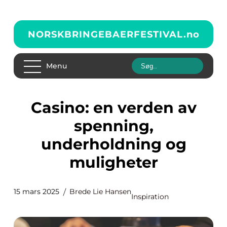
NORSKBRINGEBAERFESTIVAL.
no
Menu
Casino: en verden av
spenning,
underholdning og
muligheter
15 mars 2025
Brede Lie Hansen
Inspiration