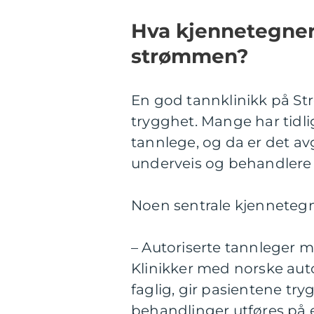
Hva kjennetegner
strømmen?
En god tannklinikk på S
trygghet. Mange har tidl
tannlege, og da er det av
underveis og behandlere 
Noen sentrale kjennetegn
– Autoriserte tannleger 
Klinikker med norske aut
faglig, gir pasientene tr
behandlinger utføres på 