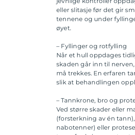
jevnlige kontroller oppd
eller slitasje før det gir
tennene og under fyllinge
øyet.
– Fyllinger og rotfylling
Når et hull oppdages tidli
skaden går inn til nerven
må trekkes. En erfaren tan
slik at behandlingen oppl
– Tannkrone, bro og prot
Ved større skader eller 
(forsterkning av én tann), 
nabotenner) eller protese