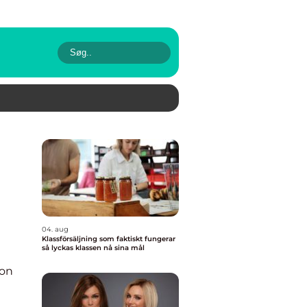
04. aug
Klassförsäljning som faktiskt fungerar
så lyckas klassen nå sina mål
ion