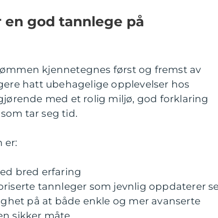
 en god tannlege på
trømmen kjennetegnes først og fremst av
igere hatt ubehagelige opplevelser hos
gjørende med et rolig miljø, god forklaring
som tar seg tid.
 er:
med bred erfaring
oriserte tannleger som jevnlig oppdaterer s
ygghet på at både enkle og mer avanserte
en sikker måte.