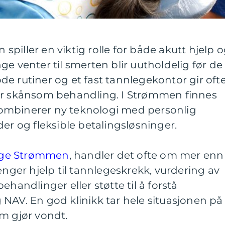
piller en viktig rolle for både akutt hjelp 
ge venter til smerten blir uutholdelig før de
e rutiner og et fast tannlegekontor gir oft
er skånsom behandling. I Strømmen finnes
ombinerer ny teknologi med personlig
der og fleksible betalingsløsninger.
lege Strømmen
, handler det ofte om mer enn
enger hjelp til tannlegeskrekk, vurdering av
ehandlinger eller støtte til å forstå
NAV. En god klinikk tar hele situasjonen på
m gjør vondt.