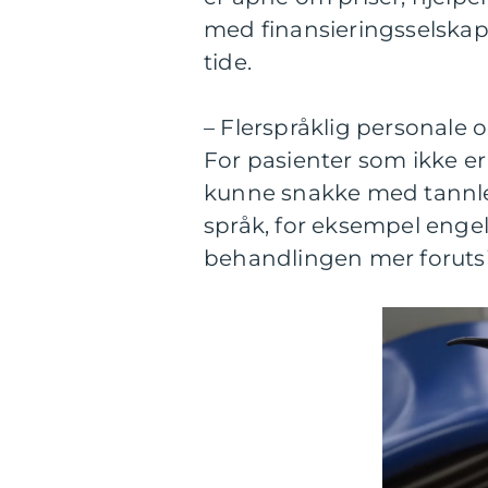
med finansieringsselskape
tide.
– Flerspråklig personal
For pasienter som ikke er
kunne snakke med tannle
språk, for eksempel enge
behandlingen mer forut