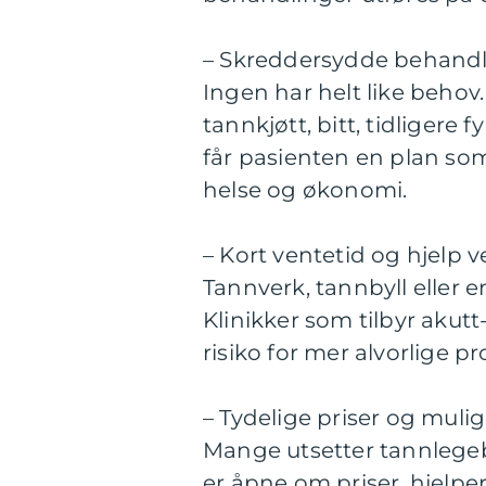
– Skreddersydde behandl
Ingen har helt like beho
tannkjøtt, bitt, tidligere f
får pasienten en plan som 
helse og økonomi.
– Kort ventetid og hjelp 
Tannverk, tannbyll eller 
Klinikker som tilbyr aku
risiko for mer alvorlige p
– Tydelige priser og mulig
Mange utsetter tannlegeb
er åpne om priser, hjelp