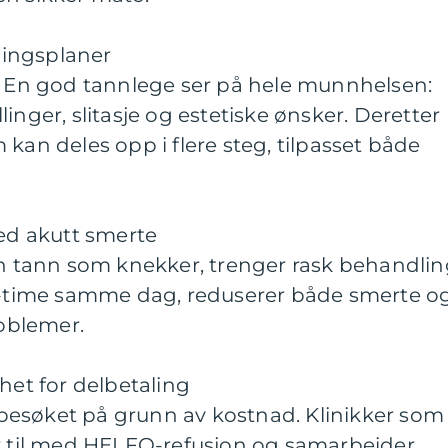
ingsplaner
v. En god tannlege ser på hele munnhelsen:
yllinger, slitasje og estetiske ønsker. Deretter
kan deles opp i flere steg, tilpasset både
ved akutt smerte
en tann som knekker, trenger rask behandlin
tt-time samme dag, reduserer både smerte o
roblemer.
het for delbetaling
esøket på grunn av kostnad. Klinikker som
er til med HELFO-refusjon og samarbeider