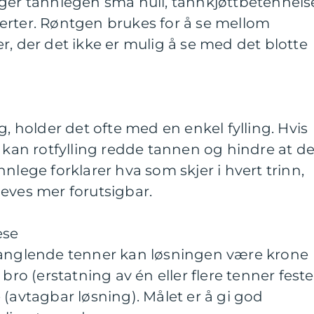
ager tannlegen små hull, tannkjøttbetennels
 smerter. Røntgen brukes for å se mellom
r, der det ikke er mulig å se med det blotte
g, holder det ofte med en enkel fylling. Hvis
, kan rotfylling redde tannen og hindre at d
nlege forklarer hva som skjer i hvert trinn,
eves mer forutsigbar.
ese
manglende tenner kan løsningen være krone
bro (erstatning av én eller flere tenner festet
 (avtagbar løsning). Målet er å gi god