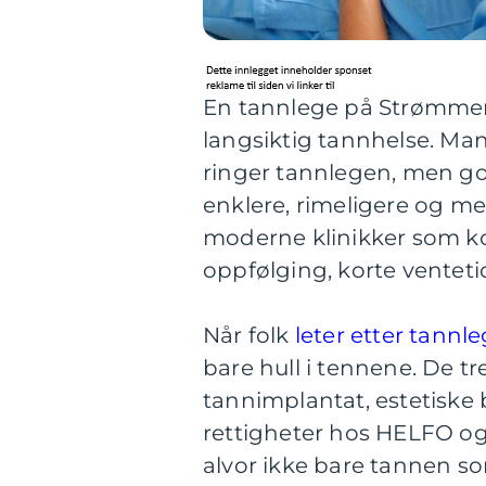
En tannlege på Strømmen s
langsiktig tannhelse. Man
ringer tannlegen, men god
enklere, rimeligere og m
moderne klinikker som k
oppfølging, korte venteti
Når folk
leter etter tann
bare hull i tennene. De tr
tannimplantat, estetiske b
rettigheter hos HELFO og 
alvor ikke bare tannen so