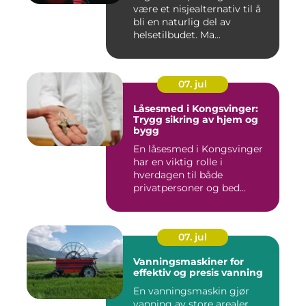
være et nisjealternativ til å
bli en naturlig del av
helsetilbudet. Ma...
07. jul
Låsesmed i Kongsvinger:
Trygg sikring av hjem og
bygg
En låsesmed i Kongsvinger
har en viktig rolle i
hverdagen til både
privatpersoner og bed...
07. jul
Vanningsmaskiner for
effektiv og presis vanning
En vanningsmaskin gjør
vanning av store arealer