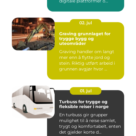
digitale plattformer o...
02. jul
Graving grunnlaget for
trygge bygg og
uteområder
Graving handler om langt
mer enn å flytte jord og
stein. Riktig utført arbeid i
grunnen avgjør hvor ...
01. jul
Turbuss for trygge og
fleksible reiser i norge
En turbuss gir grupper
mulighet til å reise samlet,
trygt og komfortabelt, enten
det gjelder korte d...