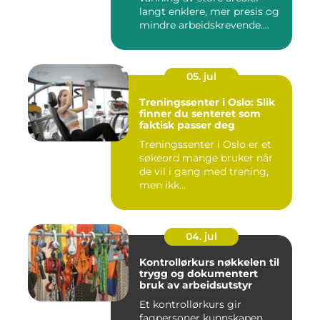
langt enklere, mer presis og
mindre arbeidskrevende....
05. jul
Treningssenter i Oslo: Slik
finner du senteret som
faktisk passer deg
Treningssenter i Oslo er et
søkeord mange bruker når
de vil i gang med trening,
men ikk...
04. jul
Kontrollørkurs nøkkelen til
trygg og dokumentert
bruk av arbeidsutstyr
Et kontrollørkurs gir
fagpersoner kunnskapen