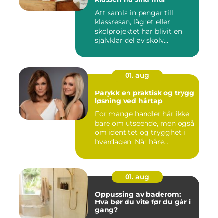
Att samla in pengar till
klassresan, lägret eller
skolprojektet har blivit en
självklar del av skolv...
01. aug
Parykk en praktisk og trygg
løsning ved hårtap
For mange handler hår ikke
bare om utseende, men også
om identitet og trygghet i
hverdagen. Når håre...
01. aug
Oppussing av baderom:
Hva bør du vite før du går i
gang?