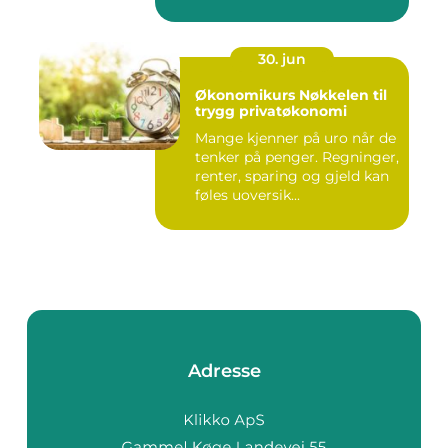
30. jun
Økonomikurs Nøkkelen til
trygg privatøkonomi
Mange kjenner på uro når de
tenker på penger. Regninger,
renter, sparing og gjeld kan
føles uoversik...
Adresse