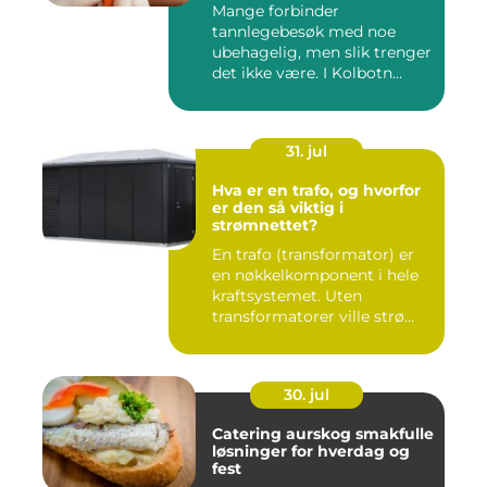
Mange forbinder
tannlegebesøk med noe
ubehagelig, men slik trenger
det ikke være. I Kolbotn
finnes f...
31. jul
Hva er en trafo, og hvorfor
er den så viktig i
strømnettet?
En trafo (transformator) er
en nøkkelkomponent i hele
kraftsystemet. Uten
transformatorer ville strø...
30. jul
Catering aurskog smakfulle
løsninger for hverdag og
fest