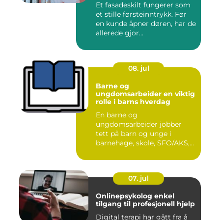
Et fasadeskilt fungerer som
et stille førsteinntrykk. Før
en kunde åpner døren, har de
allerede gjor...
08. jul
Barne og
ungdomsarbeider en viktig
rolle i barns hverdag
En barne og
ungdomsarbeider jobber
tett på barn og unge i
barnehage, skole, SFO/AKS,
fritidsklubber ...
07. jul
Onlinepsykolog enkel
tilgang til profesjonell hjelp
Digital terapi har gått fra å