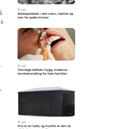
31. jul
å
Selskapslokale i oslo natur, nærhet og
rom for gode minner
es
.
31. jul
Tannlege kolbotn trygg, moderne
tannbehandling for hele familien
r
31. jul
Hva er en trafo, og hvorfor er den så