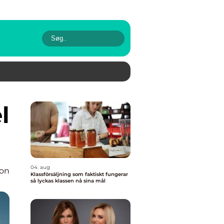
04. aug
ion
Klassförsäljning som faktiskt fungerar
så lyckas klassen nå sina mål