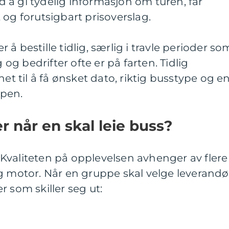
å gi tydelig informasjon om turen, får
 og forutsigbart prisoverslag.
å bestille tidlig, særlig i travle perioder so
g og bedrifter ofte er på farten. Tidlig
het til å få ønsket dato, riktig busstype og e
ppen.
r når en skal leie buss?
e. Kvaliteten på opplevelsen avhenger av flere
g motor. Når en gruppe skal velge leverandø
 som skiller seg ut: