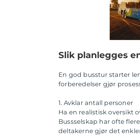
Slik planlegges e
En god busstur starter l
forberedelser gjør proses
1. Avklar antall personer
Ha en realistisk oversik
Bussselskap har ofte flere
deltakerne gjør det enkler