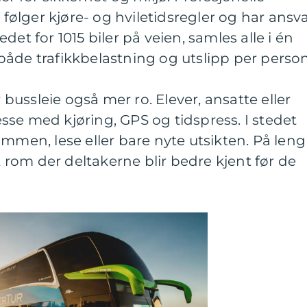
, følger kjøre- og hviletidsregler og har ansv
stedet for 1015 biler på veien, samles alle i én
åde trafikkbelastning og utslipp per person
ussleie også mer ro. Elever, ansatte eller
se med kjøring, GPS og tidspress. I stedet
ammen, lese eller bare nyte utsikten. På leng
lt rom der deltakerne blir bedre kjent før de