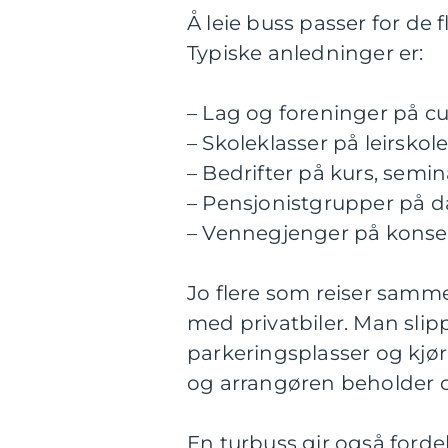
Å leie buss passer for de 
Typiske anledninger er:
– Lag og foreninger på cu
– Skoleklasser på leirskole
– Bedrifter på kurs, semin
– Pensjonistgrupper på da
– Vennegjenger på konsert, 
Jo flere som reiser samm
med privatbiler. Man slip
parkeringsplasser og kjø
og arrangøren beholder o
En turbuss gir også fordel