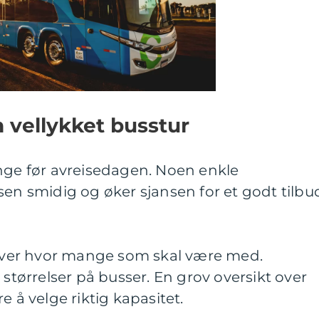
n vellykket busstur
enge før avreisedagen. Noen enkle
sen smidig og øker sjansen for et godt tilbu
t over hvor mange som skal være med.
 størrelser på busser. En grov oversikt over
e å velge riktig kapasitet.