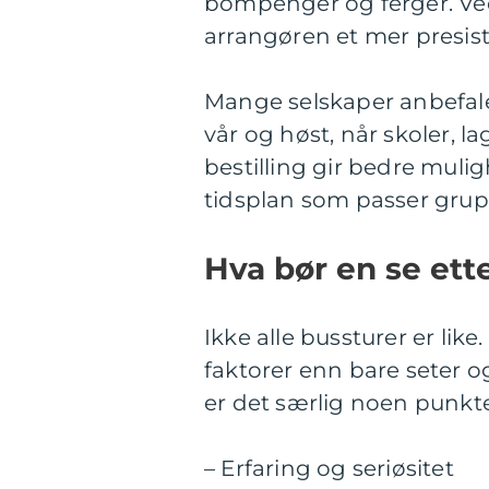
bompenger og ferger. Ved 
arrangøren et mer presist
Mange selskaper anbefaler 
vår og høst, når skoler, la
bestilling gir bedre mulig
tidsplan som passer gru
Hva bør en se ette
Ikke alle bussturer er lik
faktorer enn bare seter o
er det særlig noen punkter
– Erfaring og seriøsitet