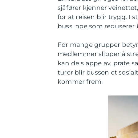
sjåfører kjenner veinettet
for at reisen blir trygg. I 
buss, noe som reduserer b
For mange grupper betyr b
medlemmer slipper å stres
kan de slappe av, prate s
turer blir bussen et sosia
kommer frem.