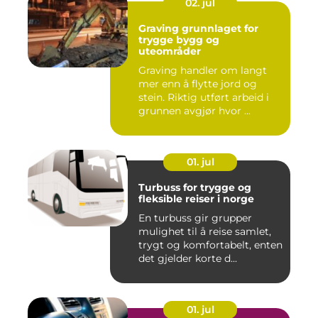
02. jul
Graving grunnlaget for
trygge bygg og
uteområder
Graving handler om langt
mer enn å flytte jord og
stein. Riktig utført arbeid i
grunnen avgjør hvor ...
01. jul
Turbuss for trygge og
fleksible reiser i norge
En turbuss gir grupper
mulighet til å reise samlet,
trygt og komfortabelt, enten
det gjelder korte d...
01. jul