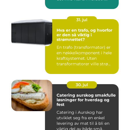
finnes f...
31. jul
Hva er en trafo, og hvorfor
er den så viktig i
strømnettet?
En trafo (transformator) er
en nøkkelkomponent i hele
kraftsystemet. Uten
transformatorer ville strø...
30. jul
Catering aurskog smakfulle
løsninger for hverdag og
fest
Catering i Aurskog har
utviklet seg fra en enkel
levering av mat til å bli en
viktig del av både små...