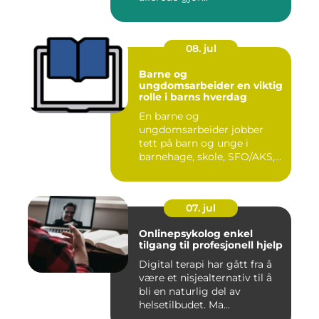
08. jul
Barne og
ungdomsarbeider en viktig
rolle i barns hverdag
En barne og
ungdomsarbeider jobber
tett på barn og unge i
barnehage, skole, SFO/AKS,
fritidsklubber ...
07. jul
Onlinepsykolog enkel
tilgang til profesjonell hjelp
Digital terapi har gått fra å
være et nisjealternativ til å
bli en naturlig del av
helsetilbudet. Ma...