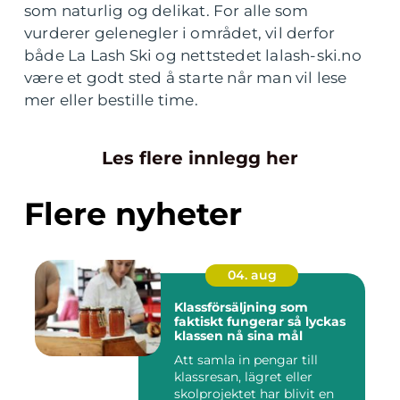
som naturlig og delikat. For alle som
vurderer gelenegler i området, vil derfor
både La Lash Ski og nettstedet lalash-ski.no
være et godt sted å starte når man vil lese
mer eller bestille time.
Les flere innlegg her
Flere nyheter
04. aug
Klassförsäljning som
faktiskt fungerar så lyckas
klassen nå sina mål
Att samla in pengar till
klassresan, lägret eller
skolprojektet har blivit en