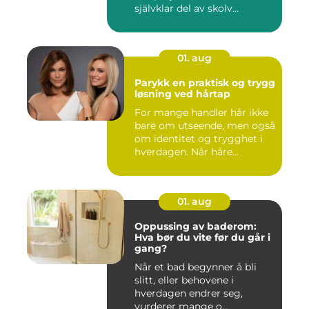
självklar del av skolv...
01. aug
Parykk en praktisk og trygg
løsning ved hårtap
For mange handler hår ikke
bare om utseende, men også
om identitet og trygghet i
hverdagen. Når håre...
01. aug
Oppussing av baderom:
Hva bør du vite før du går i
gang?
Når et bad begynner å bli
slitt, eller behovene i
hverdagen endrer seg,
vurderer mange o...