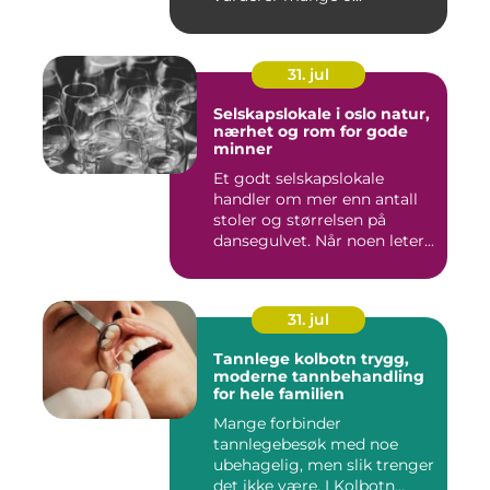
31. jul
Selskapslokale i oslo natur,
nærhet og rom for gode
minner
Et godt selskapslokale
handler om mer enn antall
stoler og størrelsen på
dansegulvet. Når noen leter...
31. jul
Tannlege kolbotn trygg,
moderne tannbehandling
for hele familien
Mange forbinder
tannlegebesøk med noe
ubehagelig, men slik trenger
det ikke være. I Kolbotn