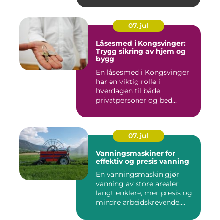
07. jul
Låsesmed i Kongsvinger:
Trygg sikring av hjem og
bygg
En låsesmed i Kongsvinger
har en viktig rolle i
hverdagen til både
privatpersoner og bed...
07. jul
Vanningsmaskiner for
effektiv og presis vanning
En vanningsmaskin gjør
vanning av store arealer
langt enklere, mer presis og
mindre arbeidskrevende....