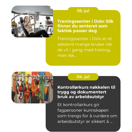
05. jul
Treningssenter i Oslo: Slik
finner du senteret som
faktisk passer deg
Treningssenter i Oslo er et
søkeord mange bruker når
de vil i gang med trening,
men ikk...
04. jul
Kontrollørkurs nøkkelen til
trygg og dokumentert
bruk av arbeidsutstyr
Et kontrollørkurs gir
fagpersoner kunnskapen
som trengs for å vurdere om
arbeidsutstyr er sikkert å ...