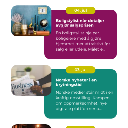
04. jul
Boligstylist når detaljer
avgjør salgsprisen
En boligstylist hjelper
boligeiere med å gjøre
hjemmet mer attraktivt før
salg eller utleie. Målet e...
03. jul
Norske nyheter i en
brytningstid
Norske medier står midt i en
kraftig omstilling. Kampen
om oppmerksomhet, nye
digitale plattformer o...