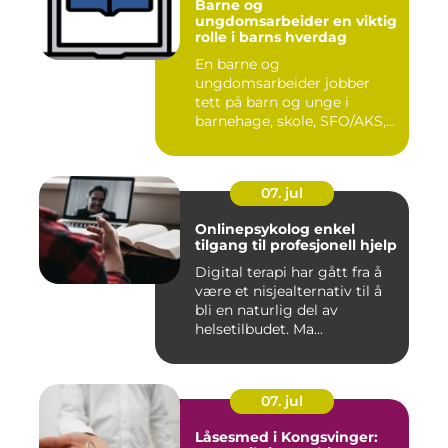
Barne og
ungdomsarbeider en viktig
rolle i barns hverdag
En barne og
ungdomsarbeider jobber
tett på barn og unge i
barnehage, skole, SFO/AKS,
fritidsklubber ...
07. jul
Onlinepsykolog enkel
tilgang til profesjonell hjelp
Digital terapi har gått fra å
være et nisjealternativ til å
bli en naturlig del av
helsetilbudet. Ma...
07. jul
Låsesmed i Kongsvinger: