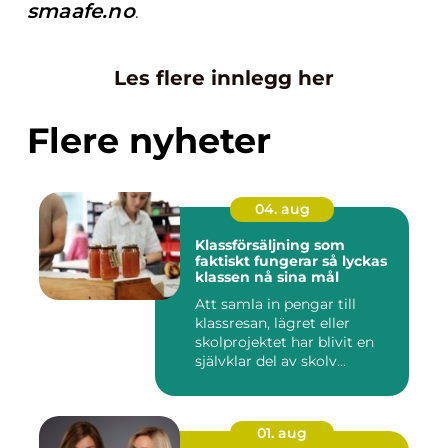
smaafe.no
.
Les flere innlegg her
Flere nyheter
04. aug
Klassförsäljning som
faktiskt fungerar så lyckas
klassen nå sina mål
Att samla in pengar till
klassresan, lägret eller
skolprojektet har blivit en
självklar del av skolv...
01. aug