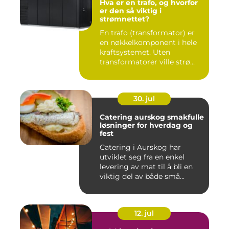
Hva er en trafo, og hvorfor
er den så viktig i
strømnettet?
En trafo (transformator) er
en nøkkelkomponent i hele
kraftsystemet. Uten
transformatorer ville strø...
30. jul
Catering aurskog smakfulle
løsninger for hverdag og
fest
Catering i Aurskog har
utviklet seg fra en enkel
levering av mat til å bli en
viktig del av både små...
12. jul