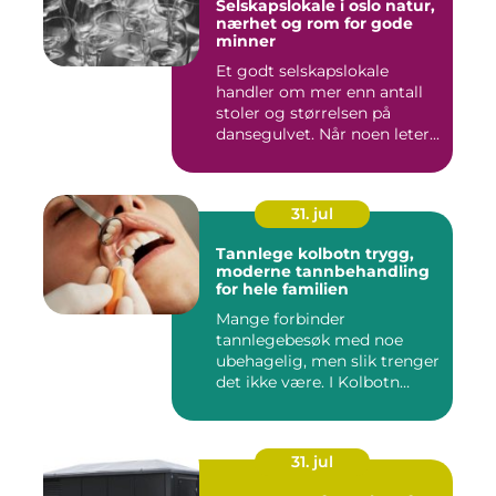
Selskapslokale i oslo natur,
nærhet og rom for gode
minner
Et godt selskapslokale
handler om mer enn antall
stoler og størrelsen på
dansegulvet. Når noen leter...
31. jul
Tannlege kolbotn trygg,
moderne tannbehandling
for hele familien
Mange forbinder
tannlegebesøk med noe
ubehagelig, men slik trenger
det ikke være. I Kolbotn
finnes f...
31. jul