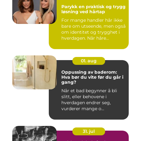
Parykk en praktisk og trygg
løsning ved hårtap
For mange handler hår ikke
bare om utseende, men også
om identitet og trygghet i
hverdagen. Når håre...
01. aug
Oppussing av baderom:
Hva bør du vite før du går i
gang?
Når et bad begynner å bli
slitt, eller behovene i
hverdagen endrer seg,
vurderer mange o...
31. jul