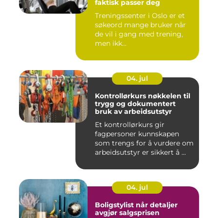
faktisk passer deg
Treningssenter i Oslo er et
søkeord mange bruker når
de vil i gang med trening,
men ikk...
04. jul
Kontrollørkurs nøkkelen til
trygg og dokumentert
bruk av arbeidsutstyr
Et kontrollørkurs gir
fagpersoner kunnskapen
som trengs for å vurdere om
arbeidsutstyr er sikkert å ...
04. jul
Boligstylist når detaljer
avgjør salgsprisen