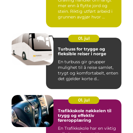
mer enn å flytte jord og
stein. Riktig utført arbeid i
grunnen avgjør hvor ...
01. jul
Turbuss for trygge og
fleksible reiser i norge
En turbuss gir grupper
mulighet til å reise samlet,
trygt og komfortabelt, enten
det gjelder korte d...
01. jul
Trafikkskole nøkkelen til
trygg og effektiv
føreropplæring
En Trafikkskole har en viktig