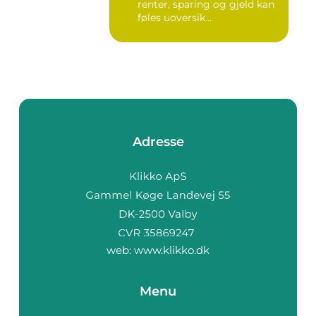
renter, sparing og gjeld kan
føles uoversik...
Adresse
web:
www.klikko.dk
Menu