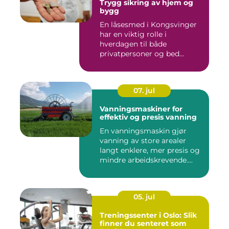
Trygg sikring av hjem og
bygg
En låsesmed i Kongsvinger
har en viktig rolle i
hverdagen til både
privatpersoner og bed...
07. jul
Vanningsmaskiner for
effektiv og presis vanning
En vanningsmaskin gjør
vanning av store arealer
langt enklere, mer presis og
mindre arbeidskrevende....
05. jul
Treningssenter i Oslo: Slik
finner du senteret som