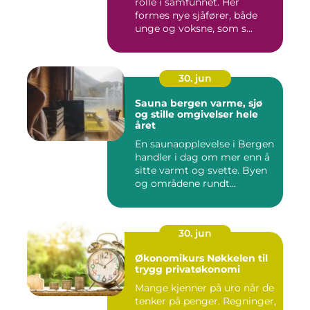
rolle i samfunnet. Her
formes nye sjåfører, både
unge og voksne, som s...
30. jun
Sauna bergen varme, sjø
og stille omgivelser hele
året
En saunaopplevelse i Bergen
handler i dag om mer enn å
sitte varmt og svette. Byen
og områdene rundt...
30. jun
Økonomikurs Nøkkelen til
trygg privatøkonomi
Mange kjenner på uro når de
tenker på penger. Regninger,