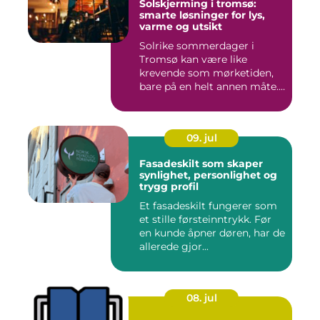
Solskjerming i tromsø:
smarte løsninger for lys,
varme og utsikt
Solrike sommerdager i
Tromsø kan være like
krevende som mørketiden,
bare på en helt annen måte.
Lang...
09. jul
Fasadeskilt som skaper
synlighet, personlighet og
trygg profil
Et fasadeskilt fungerer som
et stille førsteinntrykk. Før
en kunde åpner døren, har de
allerede gjor...
08. jul