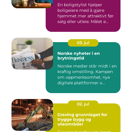
En boligstylist hjelper
boligeiere med å gjøre
hjemmet mer attraktivt før
salg eller utleie. Målet e...
03. jul
Norske nyheter i en
brytningstid
Norske medier står midt i en
kraftig omstilling. Kampen
om oppmerksomhet, nye
digitale plattformer o...
02. jul
Graving grunnlaget for
trygge bygg og
uteområder
Graving handler om langt