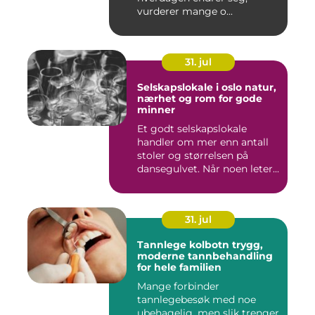
vurderer mange o...
31. jul
Selskapslokale i oslo natur,
nærhet og rom for gode
minner
Et godt selskapslokale
handler om mer enn antall
stoler og størrelsen på
dansegulvet. Når noen leter...
31. jul
Tannlege kolbotn trygg,
moderne tannbehandling
for hele familien
Mange forbinder
tannlegebesøk med noe
ubehagelig, men slik trenger