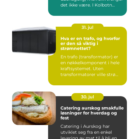
det ikke være. I Kolbotn
finnes f...
31. jul
Hva er en trafo, og hvorfor
er den så viktig i
strømnettet?
En trafo (transformator) er
en nøkkelkomponent i hele
kraftsystemet. Uten
transformatorer ville strø...
30. jul
Catering aurskog smakfulle
løsninger for hverdag og
fest
Catering i Aurskog har
utviklet seg fra en enkel
levering av mat til å bli en