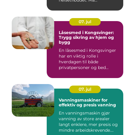
07. jul
Låsesmed i Kongsvinger:
Trygg sikring av hjem og
bygg
En låsesmed i Kongsvinger
har en viktig rolle i
hverdagen til både
privatpersoner og bed...
07. jul
Vanningsmaskiner for
effektiv og presis vanning
En vanningsmaskin gjør
vanning av store arealer
langt enklere, mer presis og
mindre arbeidskrevende....