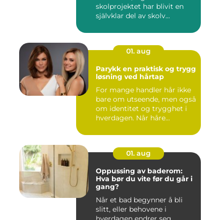
skolprojektet har blivit en
självklar del av skolv...
01. aug
Parykk en praktisk og trygg
løsning ved hårtap
For mange handler hår ikke
bare om utseende, men også
om identitet og trygghet i
hverdagen. Når håre...
01. aug
Oppussing av baderom:
Hva bør du vite før du går i
gang?
Når et bad begynner å bli
slitt, eller behovene i
hverdagen endrer seg,