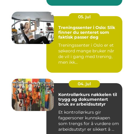
05. jul
Treningssenter i Oslo: Slik
finner du senteret som
faktisk passer deg
Treningssenter i Oslo er et
søkeord mange bruker når
de vil i gang med trening,
men ikk...
04. jul
Kontrollørkurs nøkkelen til
trygg og dokumentert
bruk av arbeidsutstyr
Et kontrollørkurs gir
fagpersoner kunnskapen
som trengs for å vurdere om
arbeidsutstyr er sikkert å ...