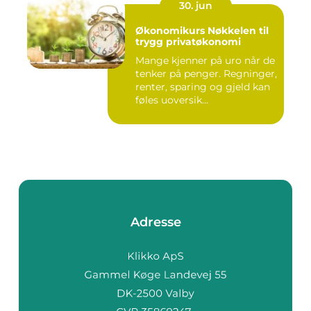
30. jun
Økonomikurs Nøkkelen til
trygg privatøkonomi
Mange kjenner på uro når de
tenker på penger. Regninger,
renter, sparing og gjeld kan
føles uoversik...
Adresse