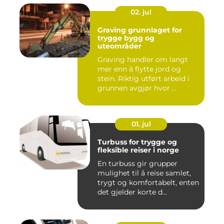
02. jul
Graving grunnlaget for
trygge bygg og
uteområder
Graving handler om langt
mer enn å flytte jord og
stein. Riktig utført arbeid i
grunnen avgjør hvor ...
01. jul
Turbuss for trygge og
fleksible reiser i norge
En turbuss gir grupper
mulighet til å reise samlet,
trygt og komfortabelt, enten
det gjelder korte d...