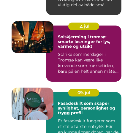
viktig del av både små...
12. jul
Solskjerming i tromsø:
smarte løsninger for lys,
varme og utsikt
Solrike sommerdager i
Tromsø kan være like
krevende som mørketiden,
bare på en helt annen måte.
Lang...
09. jul
Fasadeskilt som skaper
synlighet, personlighet og
trygg profil
Et fasadeskilt fungerer som
et stille førsteinntrykk. Før
en kunde åpner døren, har de