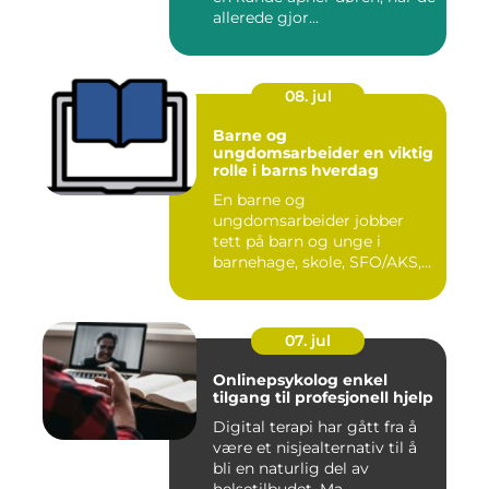
allerede gjor...
08. jul
Barne og
ungdomsarbeider en viktig
rolle i barns hverdag
En barne og
ungdomsarbeider jobber
tett på barn og unge i
barnehage, skole, SFO/AKS,
fritidsklubber ...
07. jul
Onlinepsykolog enkel
tilgang til profesjonell hjelp
Digital terapi har gått fra å
være et nisjealternativ til å
bli en naturlig del av
helsetilbudet. Ma...