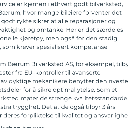
ervice er kjernen i ethvert godt bilverksted,
 Bærum, hvor mange bileiere forventer det
godt rykte sikrer at alle reparasjoner og
yaktighet og omtanke. Her er det særdeles
isjonelle kjøretøy, men også for den stadig
r, som krever spesialisert kompetanse.
om Bærum Bilverksted AS, for eksempel, tilb
ester fra EU-kontroller til avanserte
 av dyktige mekanikere benytter den nyest
sdeler for å sikre optimal ytelse. Som et
sted møter de strenge kvalitetsstandarder
stra trygghet. Det at de også tilbyr 3 års
r deres forpliktelse til kvalitet og ansvarlighe