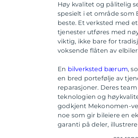
Høy kvalitet og pålitelig s
spesielt i et område som
beste. Et verksted med et 
tjenester utføres med nø
viktig, ikke bare for trad
voksende flåten av elbile
En
bilverksted bærum
, s
en bred portefølje av tjen
reparasjoner. Deres team
teknologien og høykvalitet
godkjent Mekonomen-verk
noe som gir bileiere en ek
garanti på deler, illustrere