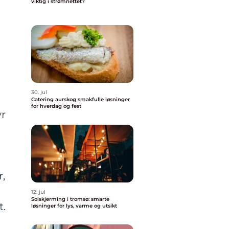
viktig i strømnettet?
30. jul
Catering aurskog smakfulle løsninger
for hverdag og fest
yr
e
,
12. jul
Solskjerming i tromsø: smarte
t.
løsninger for lys, varme og utsikt