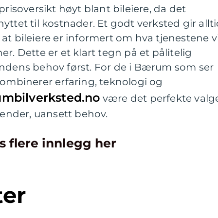
prisoversikt høyt blant bileiere, da det
ttet til kostnader. Et godt verksted gir allt
ik at bileiere er informert om hva tjenestene vi
r. Dette er et klart tegn på et pålitelig
undens behov først. For de i Bærum som ser
kombinerer erfaring, teknologi og
mbilverksted.no
være det perfekte valge
 hender, uansett behov.
s flere innlegg her
ter