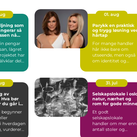
aug
01. aug
äljning som
Parykk en praktisk
ngerar så
og trygg løsning ve
assen nå
hårtap
 in pengar
For mange handler
esan, lägret
hår ikke bare om
projektet har
utseende, men også
jälvklar del
om identitet og
trygghet i hverdagen
Når håre...
aug
31. jul
g av
Selskapslokale i osl
 Hva bør
natur, nærhet og
r du går i
rom for gode minne
d begynner
Et godt
eller
selskapslokale
i hverdagen
handler om mer enn
, vurderer
antall stoler og
størrelsen på