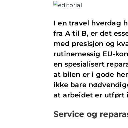
I en travel hverdag h
fra A til B, er det es
med presisjon og kva
rutinemessig EU-kont
en spesialisert repar
at bilen er i gode he
ikke bare nødvendige
at arbeidet er utført
Service og repara