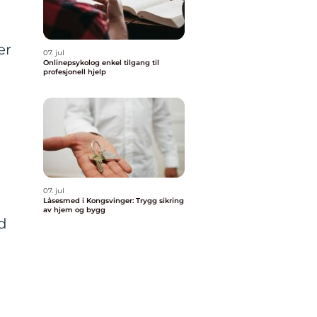
er
07. jul
Onlinepsykolog enkel tilgang til
profesjonell hjelp
07. jul
Låsesmed i Kongsvinger: Trygg sikring
av hjem og bygg
ed