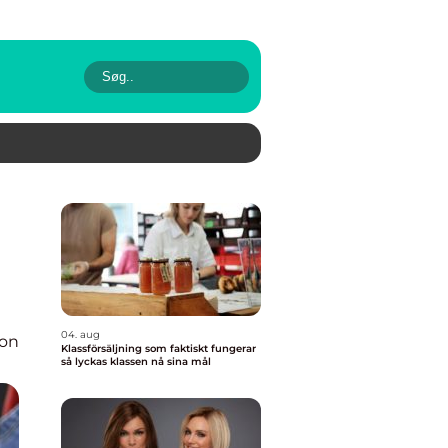
04. aug
ion
Klassförsäljning som faktiskt fungerar
så lyckas klassen nå sina mål