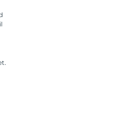
id
l
t.