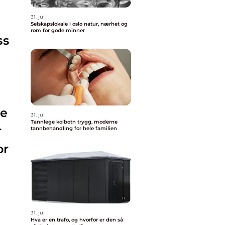
31. jul
Selskapslokale i oslo natur, nærhet og
rom for gode minner
ss
te
31. jul
Tannlege kolbotn trygg, moderne
r
tannbehandling for hele familien
or
31. jul
Hva er en trafo, og hvorfor er den så