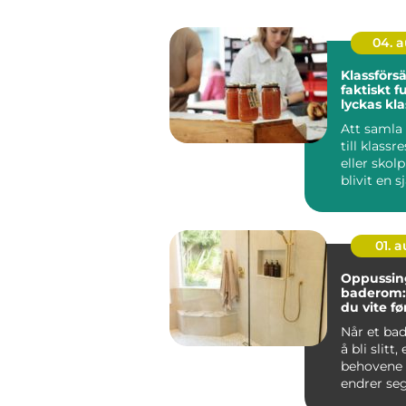
04. 
Klassförs
faktiskt fu
lyckas kl
sina mål
Att samla
till klassr
eller skol
blivit en s
av skolv...
01. 
Oppussin
baderom:
du vite fø
gang?
Når et ba
å bli slitt, 
behovene 
endrer seg
mange o...