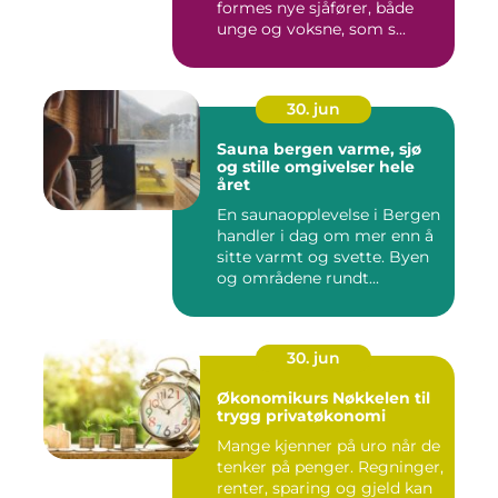
formes nye sjåfører, både
unge og voksne, som s...
30. jun
Sauna bergen varme, sjø
og stille omgivelser hele
året
En saunaopplevelse i Bergen
handler i dag om mer enn å
sitte varmt og svette. Byen
og områdene rundt...
30. jun
Økonomikurs Nøkkelen til
trygg privatøkonomi
Mange kjenner på uro når de
tenker på penger. Regninger,
renter, sparing og gjeld kan