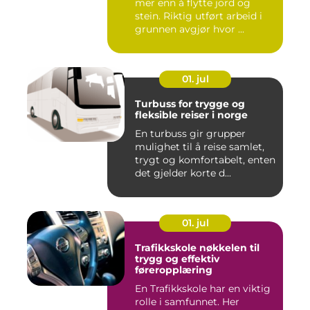
mer enn å flytte jord og
stein. Riktig utført arbeid i
grunnen avgjør hvor ...
01. jul
Turbuss for trygge og
fleksible reiser i norge
En turbuss gir grupper
mulighet til å reise samlet,
trygt og komfortabelt, enten
det gjelder korte d...
01. jul
Trafikkskole nøkkelen til
trygg og effektiv
føreropplæring
En Trafikkskole har en viktig
rolle i samfunnet. Her