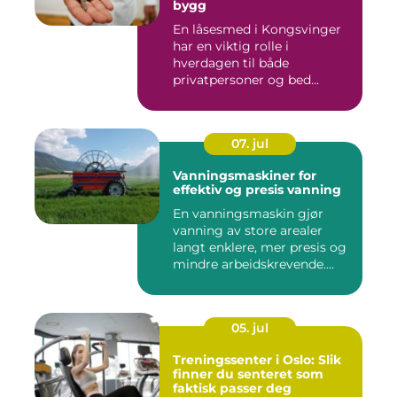
bygg
En låsesmed i Kongsvinger
har en viktig rolle i
hverdagen til både
privatpersoner og bed...
07. jul
Vanningsmaskiner for
effektiv og presis vanning
En vanningsmaskin gjør
vanning av store arealer
langt enklere, mer presis og
mindre arbeidskrevende....
05. jul
Treningssenter i Oslo: Slik
finner du senteret som
faktisk passer deg