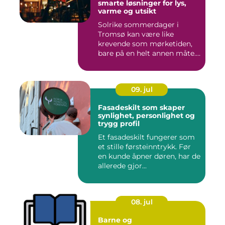
smarte løsninger for lys,
varme og utsikt
Solrike sommerdager i
Tromsø kan være like
krevende som mørketiden,
bare på en helt annen måte.
Lang...
09. jul
Fasadeskilt som skaper
synlighet, personlighet og
trygg profil
Et fasadeskilt fungerer som
et stille førsteinntrykk. Før
en kunde åpner døren, har de
allerede gjor...
08. jul
Barne og