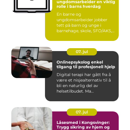
ungdomsarbeider en viktig
rolle i barns hverdag
En barne og
ungdomsarbeider jobber
tett på barn og unge i
barnehage, skole, SFO/AKS,
fritidsklubber ...
07. jul
Onlinepsykolog enkel
tilgang til profesjonell hjelp
Digital terapi har gått fra å
være et nisjealternativ til å
bli en naturlig del av
helsetilbudet. Ma...
07. jul
Låsesmed i Kongsvinger:
Trygg sikring av hjem og