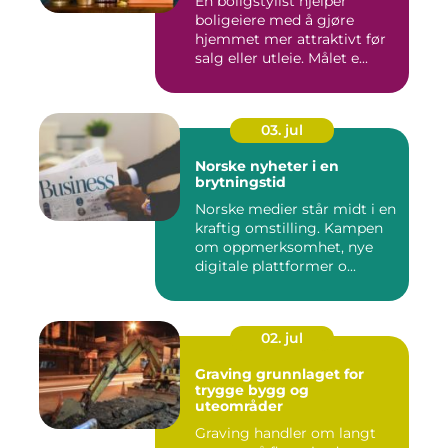
En boligstylist hjelper
boligeiere med å gjøre
hjemmet mer attraktivt før
salg eller utleie. Målet e...
03. jul
Norske nyheter i en
brytningstid
Norske medier står midt i en
kraftig omstilling. Kampen
om oppmerksomhet, nye
digitale plattformer o...
02. jul
Graving grunnlaget for
trygge bygg og
uteområder
Graving handler om langt