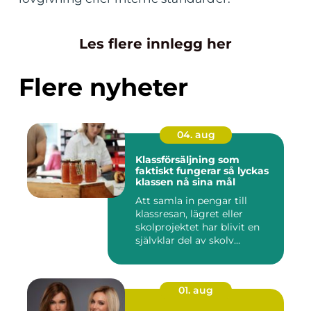
Les flere innlegg her
Flere nyheter
04. aug
Klassförsäljning som
faktiskt fungerar så lyckas
klassen nå sina mål
Att samla in pengar till
klassresan, lägret eller
skolprojektet har blivit en
självklar del av skolv...
01. aug