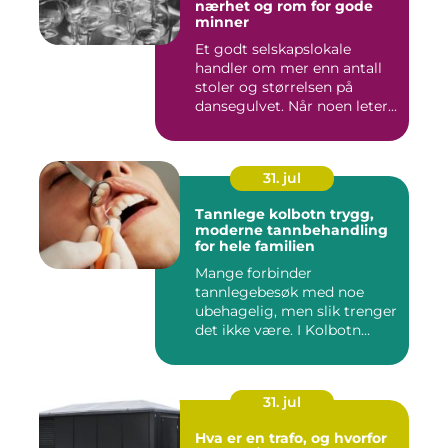
nærhet og rom for gode
minner
Et godt selskapslokale
handler om mer enn antall
stoler og størrelsen på
dansegulvet. Når noen leter...
31. jul
Tannlege kolbotn trygg,
moderne tannbehandling
for hele familien
Mange forbinder
tannlegebesøk med noe
ubehagelig, men slik trenger
det ikke være. I Kolbotn
finnes f...
31. jul
Hva er en trafo, og hvorfor