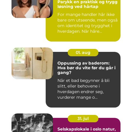
Parykk en praktisk og trygg
løsning ved hårtap
For mange handler hår ikke
bare om utseende, men også
om identitet og trygghet i
hverdagen. Når håre...
01. aug
Oppussing av baderom:
Hva bør du vite før du går i
gang?
Når et bad begynner å bli
slitt, eller behovene i
hverdagen endrer seg,
vurderer mange o...
31. jul
Selskapslokale i oslo natur,