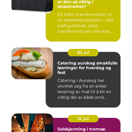
er den så viktig i
strømnettet?
En trafo (transformator) er
en nøkkelkomponent i hele
kraftsystemet. Uten
transformatorer ville strø...
30. jul
Catering aurskog smakfulle
løsninger for hverdag og
fest
Catering i Aurskog har
utviklet seg fra en enkel
levering av mat til å bli en
viktig del av både små...
12. jul
Solskjerming i tromsø: