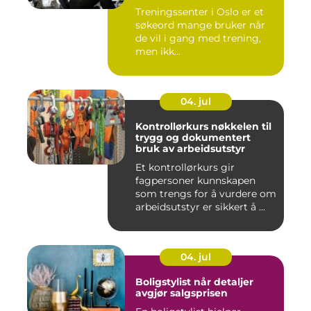
Treningssenter i Oslo er et
søkeord mange bruker når
de vil i gang med trening,
men ikk...
04. jul
Kontrollørkurs nøkkelen til
trygg og dokumentert
bruk av arbeidsutstyr
Et kontrollørkurs gir
fagpersoner kunnskapen
som trengs for å vurdere om
arbeidsutstyr er sikkert å ...
04. jul
Boligstylist når detaljer
avgjør salgsprisen