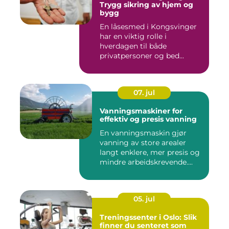
Trygg sikring av hjem og
bygg
En låsesmed i Kongsvinger
har en viktig rolle i
hverdagen til både
privatpersoner og bed...
07. jul
Vanningsmaskiner for
effektiv og presis vanning
En vanningsmaskin gjør
vanning av store arealer
langt enklere, mer presis og
mindre arbeidskrevende....
05. jul
Treningssenter i Oslo: Slik
finner du senteret som