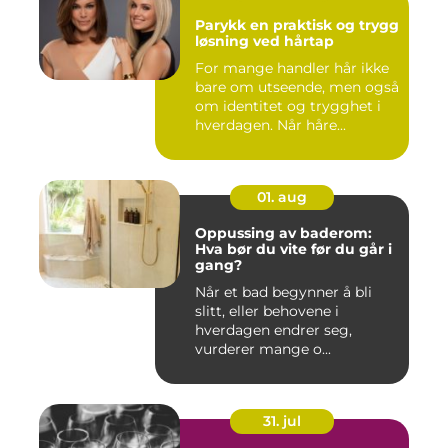
Parykk en praktisk og trygg
løsning ved hårtap
For mange handler hår ikke
bare om utseende, men også
om identitet og trygghet i
hverdagen. Når håre...
01. aug
Oppussing av baderom:
Hva bør du vite før du går i
gang?
Når et bad begynner å bli
slitt, eller behovene i
hverdagen endrer seg,
vurderer mange o...
31. jul