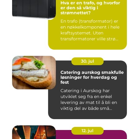
Hva er en trafo, og hvorfor
er den så viktig i
strømnettet?
En trafo (transformator) er
en nøkkelkomponent i hele
kraftsystemet. Uten
transformatorer ville strø...
30. jul
Catering aurskog smakfulle
løsninger for hverdag og
fest
Catering i Aurskog har
utviklet seg fra en enkel
levering av mat til å bli en
viktig del av både små...
12. jul