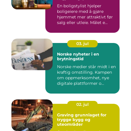
En boligstylist hjelper
boligeiere med å gjøre
hjemmet mer attraktivt før
salg eller utleie. Målet e...
03. jul
Norske nyheter i en
brytningstid
Norske medier står midt i en
kraftig omstilling. Kampen
om oppmerksomhet, nye
digitale plattformer o...
02. jul
Graving grunnlaget for
trygge bygg og
uteområder