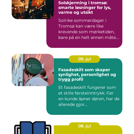
Solskjerming i tromsø:
smarte løsninger for lys,
varme og utsikt
Solrike sommerdager i
Tromsø kan være like
krevende som mørketiden,
bare på en helt annen måte.
Lang...
09. jul
Fasadeskilt som skaper
synlighet, personlighet og
trygg profil
Et fasadeskilt fungerer som
et stille førsteinntrykk. Før
en kunde åpner døren, har de
allerede gjor...
08. jul