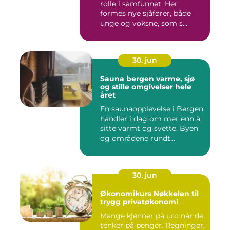
rolle i samfunnet. Her
formes nye sjåfører, både
unge og voksne, som s...
30. jun
Sauna bergen varme, sjø
og stille omgivelser hele
året
En saunaopplevelse i Bergen
handler i dag om mer enn å
sitte varmt og svette. Byen
og områdene rundt...
30. jun
Økonomikurs Nøkkelen til
trygg privatøkonomi
Mange kjenner på uro når de
tenker på penger. Regninger,