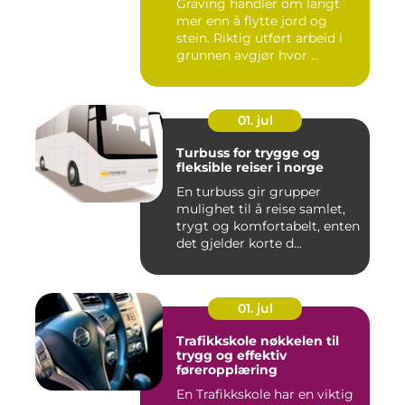
Graving handler om langt
mer enn å flytte jord og
stein. Riktig utført arbeid i
grunnen avgjør hvor ...
01. jul
Turbuss for trygge og
fleksible reiser i norge
En turbuss gir grupper
mulighet til å reise samlet,
trygt og komfortabelt, enten
det gjelder korte d...
01. jul
Trafikkskole nøkkelen til
trygg og effektiv
føreropplæring
En Trafikkskole har en viktig