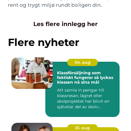
rent og trygt miljø rundt boligen din.
Les flere innlegg her
Flere nyheter
04. aug
Klassförsäljning som
faktiskt fungerar så lyckas
klassen nå sina mål
Att samla in pengar till
klassresan, lägret eller
skolprojektet har blivit en
självklar del av skolv...
01. aug