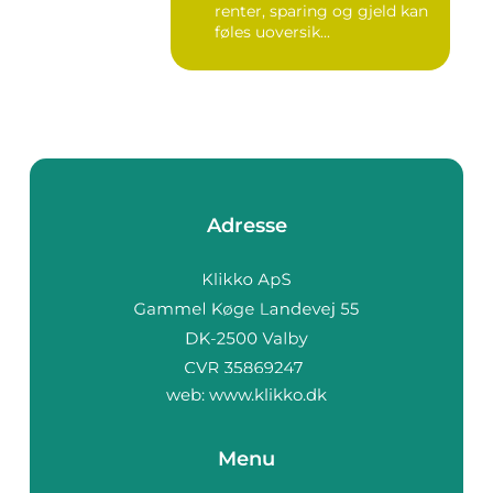
renter, sparing og gjeld kan
føles uoversik...
Adresse
web:
www.klikko.dk
Menu