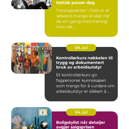
faktisk passer deg
Treningssenter i Oslo er et
søkeord mange bruker når
de vil i gang med trening,
men ikk...
04. jul
Kontrollørkurs nøkkelen til
trygg og dokumentert
bruk av arbeidsutstyr
Et kontrollørkurs gir
fagpersoner kunnskapen
som trengs for å vurdere om
arbeidsutstyr er sikkert å ...
04. jul
Boligstylist når detaljer
avgjør salgsprisen