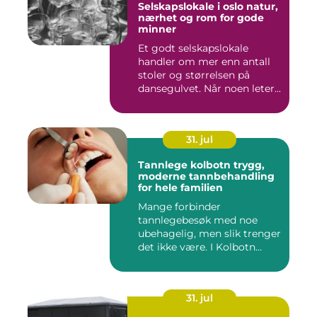
Selskapslokale i oslo natur,
nærhet og rom for gode
minner
Et godt selskapslokale
handler om mer enn antall
stoler og størrelsen på
dansegulvet. Når noen leter...
31. jul
Tannlege kolbotn trygg,
moderne tannbehandling
for hele familien
Mange forbinder
tannlegebesøk med noe
ubehagelig, men slik trenger
det ikke være. I Kolbotn
finnes f...
31. jul