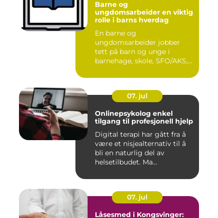
Barne og
ungdomsarbeider en viktig
rolle i barns hverdag
En barne og
ungdomsarbeider jobber
tett på barn og unge i
barnehage, skole, SFO/AKS,
fritidsklubber ...
07. jul
Onlinepsykolog enkel
tilgang til profesjonell hjelp
Digital terapi har gått fra å
være et nisjealternativ til å
bli en naturlig del av
helsetilbudet. Ma...
07. jul
Låsesmed i Kongsvinger: