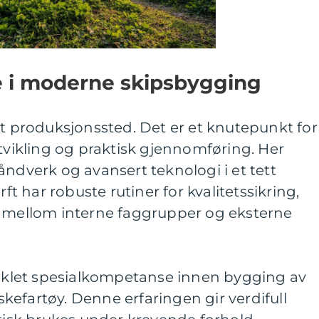
le i moderne skipsbygging
t produksjonssted. Det er et knutepunkt for
utvikling og praktisk gjennomføring. Her
åndverk og avansert teknologi i et tett
rft har robuste rutiner for kvalitetssikring,
g mellom interne faggrupper og eksterne
tviklet spesialkompetanse innen bygging av
iskefartøy. Denne erfaringen gir verdifull