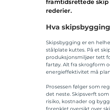
framtidsrettede skip
rederier.
Hva skipsbygging 
Skipsbygging er en helhet
stålplate kuttes. På et s
produksjonsmiljøer tett fo
fartøy. Alt fra skrogform 
energieffektivitet må planl
Prosessen følger som rege
det neste. Skipsverft so
risiko, kostnader og bygg
forenklet oversikt over s