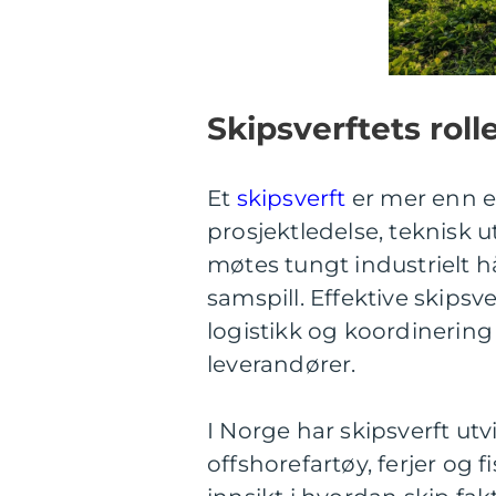
Skipsverftets rol
Et
skipsverft
er mer enn e
prosjektledelse, teknisk 
møtes tungt industrielt h
samspill. Effektive skipsve
logistikk og koordinerin
leverandører.
I Norge har skipsverft u
offshorefartøy, ferjer og f