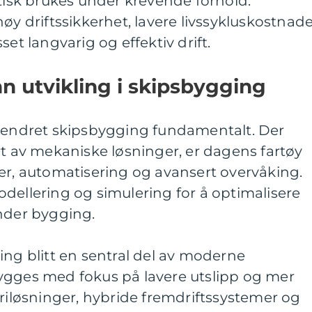
ktisk brukes under krevende forhold.
øy driftssikkerhet, lavere livssykluskostnad
set langvarig og effektiv drift.
n utvikling i skipsbygging
r endret skipsbygging fundamentalt. Der
rt av mekaniske løsninger, er dagens fartøy
er, automatisering og avansert overvåking.
dellering og simulering for å optimalisere
under bygging.
ing blitt en sentral del av moderne
ygges med fokus på lavere utslipp og mer
eriløsninger, hybride fremdriftssystemer og