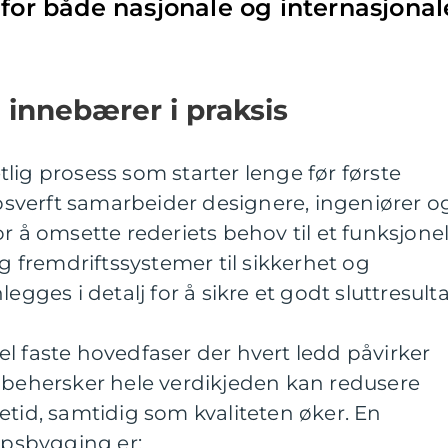
 for både nasjonale og internasjonal
innebærer i praksis
lig prosess som starter lenge før første
kipsverft samarbeider designere, ingeniører o
r å omsette rederiets behov til et funksjonel
og fremdriftssystemer til sikkerhet og
egges i detalj for å sikre et godt sluttresulta
l faste hovedfaser der hvert ledd påvirker
m behersker hele verdikjeden kan redusere
etid, samtidig som kvaliteten øker. En
kipsbygging er: