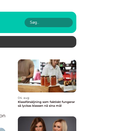
n
04. aug
Klassförsäljning som faktiskt fungerar
så lyckas klassen nå sina mål
ion