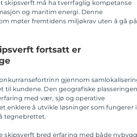
 at skipsverft må ha tverrfaglig kompetanse
masjon og maritim energi. Denne
om møter fremtidens miljøkrav uten å gå p
psverft fortsatt er
ige
 konkurransefortrinn gjennom samlokaliseri
 til kundene. Den geografiske plasseringe
 erfaring med vær, sjø og operative
et enklere å utvikle løsninger som fungerer i
å tegnebrettet.
ke skipsverft bred erfaring med både nybygg