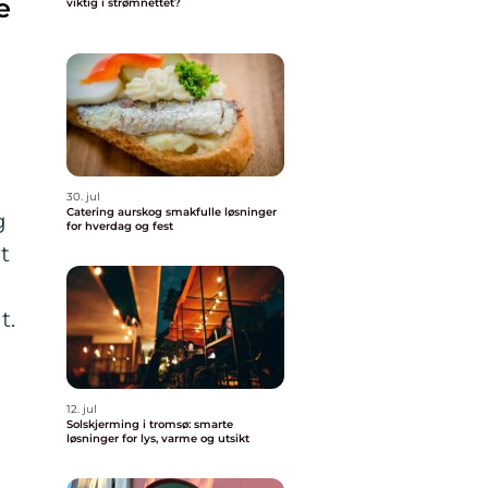
e
viktig i strømnettet?
30. jul
Catering aurskog smakfulle løsninger
g
for hverdag og fest
t
t.
12. jul
Solskjerming i tromsø: smarte
løsninger for lys, varme og utsikt