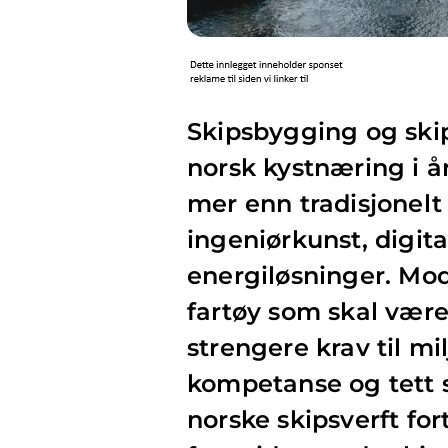
Skipsbygging og skip
norsk kystnæring i å
mer enn tradisjonel
ingeniørkunst, digit
energiløsninger. Mod
fartøy som skal være 
strengere krav til mi
kompetanse og tett 
norske skipsverft fort