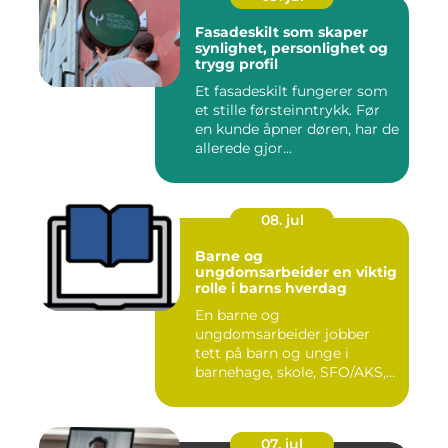
Fasadeskilt som skaper
synlighet, personlighet og
trygg profil
Et fasadeskilt fungerer som
et stille førsteinntrykk. Før
en kunde åpner døren, har de
allerede gjor...
08. jul
Barne og
ungdomsarbeider en viktig
rolle i barns hverdag
En barne og
ungdomsarbeider jobber
tett på barn og unge i
barnehage, skole, SFO/AKS,
fritidsklubber ...
07. jul