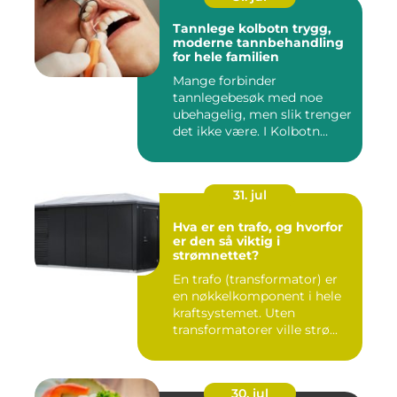
Tannlege kolbotn trygg,
moderne tannbehandling
for hele familien
Mange forbinder
tannlegebesøk med noe
ubehagelig, men slik trenger
det ikke være. I Kolbotn
finnes f...
31. jul
Hva er en trafo, og hvorfor
er den så viktig i
strømnettet?
En trafo (transformator) er
en nøkkelkomponent i hele
kraftsystemet. Uten
transformatorer ville strø...
30. jul