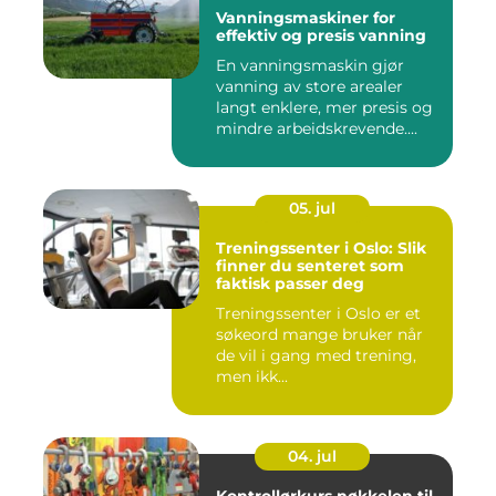
Vanningsmaskiner for
effektiv og presis vanning
En vanningsmaskin gjør
vanning av store arealer
langt enklere, mer presis og
mindre arbeidskrevende....
05. jul
Treningssenter i Oslo: Slik
finner du senteret som
faktisk passer deg
Treningssenter i Oslo er et
søkeord mange bruker når
de vil i gang med trening,
men ikk...
04. jul