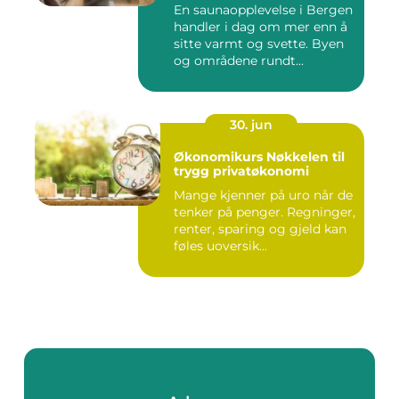
En saunaopplevelse i Bergen
handler i dag om mer enn å
sitte varmt og svette. Byen
og områdene rundt...
30. jun
Økonomikurs Nøkkelen til
trygg privatøkonomi
Mange kjenner på uro når de
tenker på penger. Regninger,
renter, sparing og gjeld kan
føles uoversik...