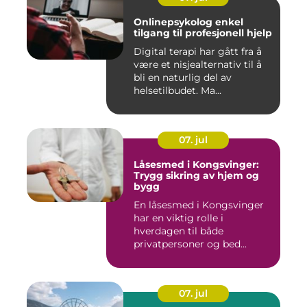
Onlinepsykolog enkel
tilgang til profesjonell hjelp
Digital terapi har gått fra å
være et nisjealternativ til å
bli en naturlig del av
helsetilbudet. Ma...
07. jul
Låsesmed i Kongsvinger:
Trygg sikring av hjem og
bygg
En låsesmed i Kongsvinger
har en viktig rolle i
hverdagen til både
privatpersoner og bed...
07. jul