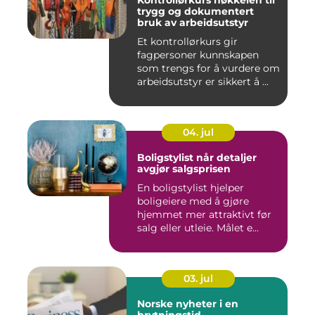
Kontrollørkurs nøkkelen til
trygg og dokumentert
bruk av arbeidsutstyr
Et kontrollørkurs gir
fagpersoner kunnskapen
som trengs for å vurdere om
arbeidsutstyr er sikkert å ...
04. jul
Boligstylist når detaljer
avgjør salgsprisen
En boligstylist hjelper
boligeiere med å gjøre
hjemmet mer attraktivt før
salg eller utleie. Målet e...
03. jul
Norske nyheter i en