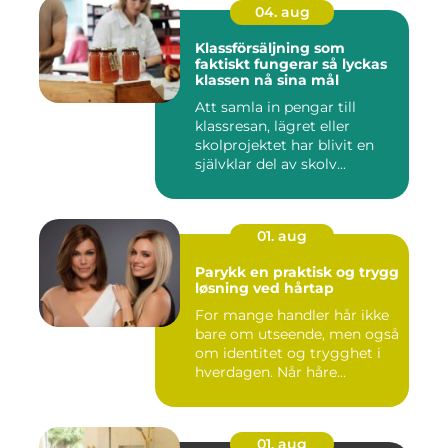
04. aug
Klassförsäljning som
faktiskt fungerar så lyckas
klassen nå sina mål
Att samla in pengar till
klassresan, lägret eller
skolprojektet har blivit en
självklar del av skolv...
01. aug
Parykk en praktisk og trygg
løsning ved hårtap
For mange handler hår ikke
bare om utseende, men også
om identitet og trygghet i
hverdagen. Når håre...
01. aug