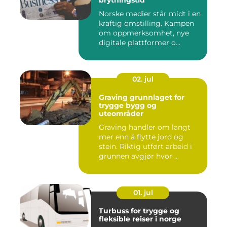
brytningstid
Norske medier står midt i en
kraftig omstilling. Kampen
om oppmerksomhet, nye
digitale plattformer o...
02. jul
Graving grunnlaget for
trygge bygg og
uteområder
Graving handler om langt
mer enn å flytte jord og
stein. Riktig utført arbeid i
grunnen avgjør hvor ...
01. jul
Turbuss for trygge og
fleksible reiser i norge