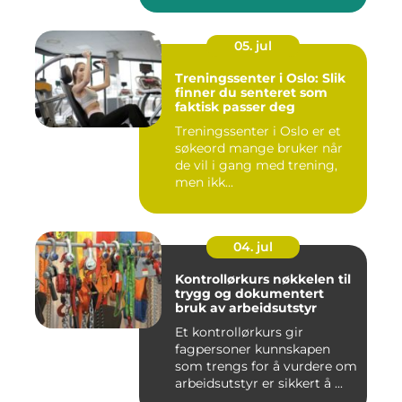
05. jul
Treningssenter i Oslo: Slik
finner du senteret som
faktisk passer deg
Treningssenter i Oslo er et
søkeord mange bruker når
de vil i gang med trening,
men ikk...
04. jul
Kontrollørkurs nøkkelen til
trygg og dokumentert
bruk av arbeidsutstyr
Et kontrollørkurs gir
fagpersoner kunnskapen
som trengs for å vurdere om
arbeidsutstyr er sikkert å ...