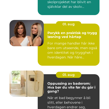
skolprojektet har blivit en
självklar del av skolv...
01. aug
Parykk en praktisk og trygg
løsning ved hårtap
For mange handler hår ikke
bare om utseende, men også
om identitet og trygghet i
hverdagen. Når håre...
01. aug
Oppussing av baderom:
Hva bør du vite før du går i
gang?
Når et bad begynner å bli
slitt, eller behovene i
hverdagen endrer seg,