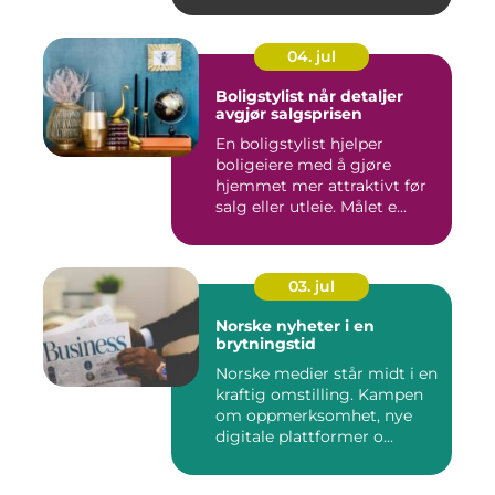
04. jul
Boligstylist når detaljer
avgjør salgsprisen
En boligstylist hjelper
boligeiere med å gjøre
hjemmet mer attraktivt før
salg eller utleie. Målet e...
03. jul
Norske nyheter i en
brytningstid
Norske medier står midt i en
kraftig omstilling. Kampen
om oppmerksomhet, nye
digitale plattformer o...