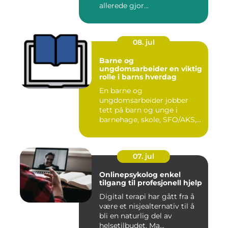
allerede gjor...
08. jul
Barne og
ungdomsarbeider en viktig
rolle i barns hverdag
En barne og
ungdomsarbeider jobber
tett på barn og unge i
barnehage, skole, SFO/AKS,
fritidsklubber ...
07. jul
Onlinepsykolog enkel
tilgang til profesjonell hjelp
Digital terapi har gått fra å
være et nisjealternativ til å
bli en naturlig del av
helsetilbudet. Ma...