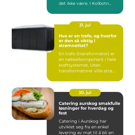
det ikke være. I Kolbotn
finnes f...
31. jul
Hva er en trafo, og hvorfor
er den så viktig i
strømnettet?
En trafo (transformator) er
en nøkkelkomponent i hele
kraftsystemet. Uten
transformatorer ville strø...
30. jul
Catering aurskog smakfulle
løsninger for hverdag og
fest
Catering i Aurskog har
utviklet seg fra en enkel
levering av mat til å bli en