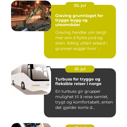
02. jul
Graving grunnlaget for
trygge bygg og
uteområder
Graving handler om langt
mer enn å flytte jord og
stein. Riktig utført arbeid i
grunnen avgjør hvor ...
01. jul
Turbuss for trygge og
fleksible reiser i norge
En turbuss gir grupper
mulighet til å reise samlet,
trygt og komfortabelt, enten
det gjelder korte d...