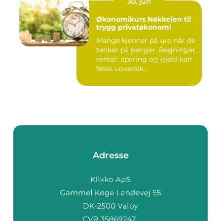
30. jun
Økonomikurs Nøkkelen til
trygg privatøkonomi
Mange kjenner på uro når de
tenker på penger. Regninger,
renter, sparing og gjeld kan
føles uoversik...
Adresse