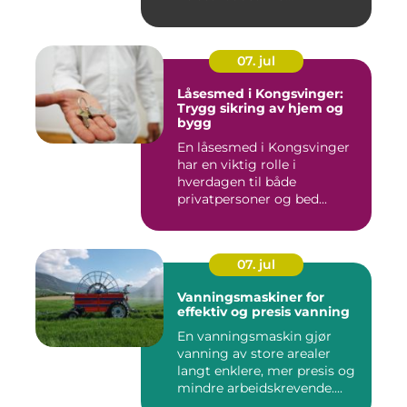
07. jul
Låsesmed i Kongsvinger:
Trygg sikring av hjem og
bygg
En låsesmed i Kongsvinger
har en viktig rolle i
hverdagen til både
privatpersoner og bed...
07. jul
Vanningsmaskiner for
effektiv og presis vanning
En vanningsmaskin gjør
vanning av store arealer
langt enklere, mer presis og
mindre arbeidskrevende....