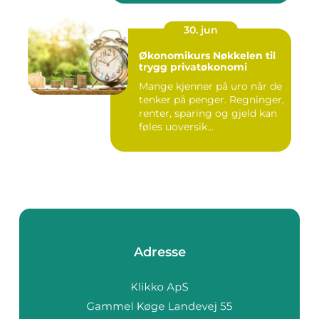
30. jun
Økonomikurs Nøkkelen til
trygg privatøkonomi
Mange kjenner på uro når de
tenker på penger. Regninger,
renter, sparing og gjeld kan
føles uoversik...
Adresse