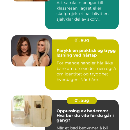
Att samla in pengar till
klassresan, lägret eller
skolprojektet har blivit en
självklar del av skolv...
01. aug
Parykk en praktisk og trygg
løsning ved hårtap
For mange handler hår ikke
bare om utseende, men også
om identitet og trygghet i
hverdagen. Når håre...
01. aug
Oppussing av baderom:
Hva bør du vite før du går i
gang?
Når et bad begynner å bli