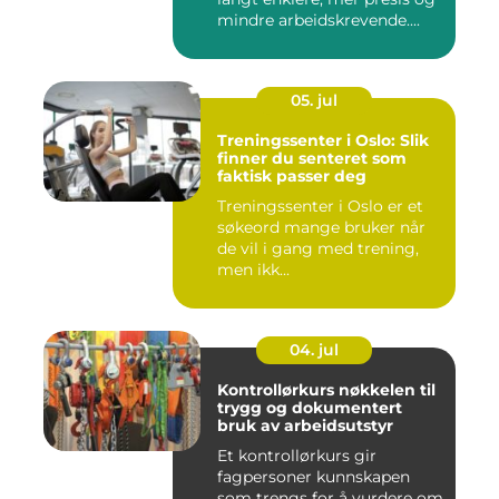
mindre arbeidskrevende....
05. jul
Treningssenter i Oslo: Slik
finner du senteret som
faktisk passer deg
Treningssenter i Oslo er et
søkeord mange bruker når
de vil i gang med trening,
men ikk...
04. jul
Kontrollørkurs nøkkelen til
trygg og dokumentert
bruk av arbeidsutstyr
Et kontrollørkurs gir
fagpersoner kunnskapen
som trengs for å vurdere om