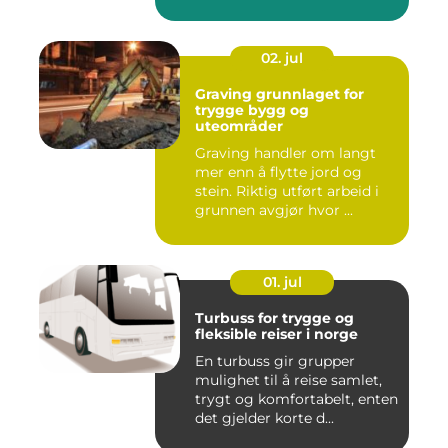
02. jul
Graving grunnlaget for
trygge bygg og
uteområder
Graving handler om langt
mer enn å flytte jord og
stein. Riktig utført arbeid i
grunnen avgjør hvor ...
01. jul
Turbuss for trygge og
fleksible reiser i norge
En turbuss gir grupper
mulighet til å reise samlet,
trygt og komfortabelt, enten
det gjelder korte d...