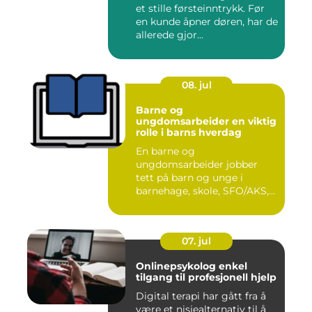
et stille førsteinntrykk. Før
en kunde åpner døren, har de
allerede gjor...
08. jul
Barne og
ungdomsarbeider en viktig
rolle i barns hverdag
En barne og
ungdomsarbeider jobber
tett på barn og unge i
barnehage, skole, SFO/AKS,
fritidsklubber ...
07. jul
Onlinepsykolog enkel
tilgang til profesjonell hjelp
Digital terapi har gått fra å
være et nisjealternativ til å