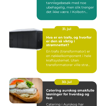
tannlegebesøk med noe
ubehagelig, men slik trenger
det ikke være. I Kolbotn
finnes f...
31. jul
Hva er en trafo, og hvorfor
er den så viktig i
strømnettet?
En trafo (transformator) er
en nøkkelkomponent i hele
kraftsystemet. Uten
transformatorer ville strø...
30. jul
Catering aurskog smakfulle
løsninger for hverdag og
fest
Catering i Aurskog har