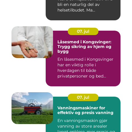
bli en naturlig del av
helsetilbudet. Ma...
07. jul
Låsesmed i Kongsvinger:
Trygg sikring av hjem og
bygg
En låsesmed i Kongsvinger
har en viktig rolle i
hverdagen til både
privatpersoner og bed...
07. jul
Vanningsmaskiner for
effektiv og presis vanning
En vanningsmaskin gjør
vanning av store arealer
langt enklere, mer presis og