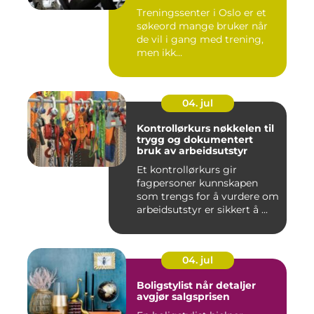
Treningssenter i Oslo er et
søkeord mange bruker når
de vil i gang med trening,
men ikk...
04. jul
Kontrollørkurs nøkkelen til
trygg og dokumentert
bruk av arbeidsutstyr
Et kontrollørkurs gir
fagpersoner kunnskapen
som trengs for å vurdere om
arbeidsutstyr er sikkert å ...
04. jul
Boligstylist når detaljer
avgjør salgsprisen