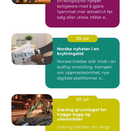
En boligstylist hjelper
boligeiere med å gjøre
hjemmet mer attraktivt før
salg eller utleie. Målet e...
03. jul
Norske nyheter i en
brytningstid
Norske medier står midt i en
kraftig omstilling. Kampen
om oppmerksomhet, nye
digitale plattformer o...
02. jul
Graving grunnlaget for
trygge bygg og
uteområder
Graving handler om langt