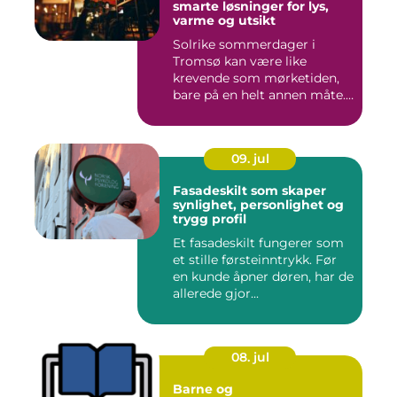
smarte løsninger for lys,
varme og utsikt
Solrike sommerdager i
Tromsø kan være like
krevende som mørketiden,
bare på en helt annen måte.
Lang...
09. jul
Fasadeskilt som skaper
synlighet, personlighet og
trygg profil
Et fasadeskilt fungerer som
et stille førsteinntrykk. Før
en kunde åpner døren, har de
allerede gjor...
08. jul
Barne og