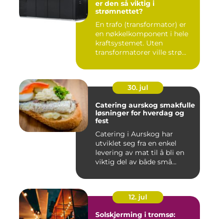
er den så viktig i
strømnettet?
En trafo (transformator) er
en nøkkelkomponent i hele
kraftsystemet. Uten
transformatorer ville strø...
30. jul
Catering aurskog smakfulle
løsninger for hverdag og
fest
Catering i Aurskog har
utviklet seg fra en enkel
levering av mat til å bli en
viktig del av både små...
12. jul
Solskjerming i tromsø: