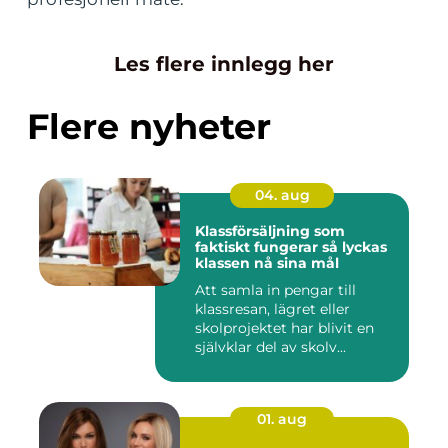
Les flere innlegg her
Flere nyheter
04. aug
Klassförsäljning som
faktiskt fungerar så lyckas
klassen nå sina mål
Att samla in pengar till
klassresan, lägret eller
skolprojektet har blivit en
självklar del av skolv...
01. aug