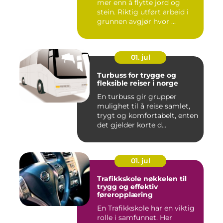
mer enn å flytte jord og
stein. Riktig utført arbeid i
grunnen avgjør hvor ...
01. jul
Turbuss for trygge og
fleksible reiser i norge
En turbuss gir grupper
mulighet til å reise samlet,
trygt og komfortabelt, enten
det gjelder korte d...
01. jul
Trafikkskole nøkkelen til
trygg og effektiv
føreropplæring
En Trafikkskole har en viktig
rolle i samfunnet. Her