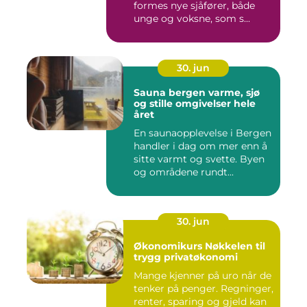
formes nye sjåfører, både
unge og voksne, som s...
30. jun
Sauna bergen varme, sjø
og stille omgivelser hele
året
En saunaopplevelse i Bergen
handler i dag om mer enn å
sitte varmt og svette. Byen
og områdene rundt...
30. jun
Økonomikurs Nøkkelen til
trygg privatøkonomi
Mange kjenner på uro når de
tenker på penger. Regninger,
renter, sparing og gjeld kan