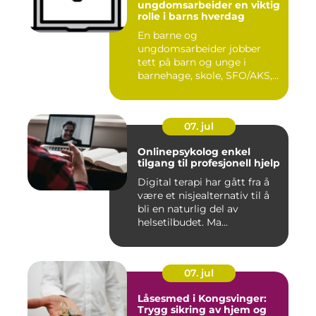
ungdomsarbeider en viktig
rolle i barns hverdag
En barne og
ungdomsarbeider jobber
tett på barn og unge i
barnehage, skole, SFO/AKS,
fritidsklubber ...
07. jul
Onlinepsykolog enkel
tilgang til profesjonell hjelp
Digital terapi har gått fra å
være et nisjealternativ til å
bli en naturlig del av
helsetilbudet. Ma...
07. jul
Låsesmed i Kongsvinger:
Trygg sikring av hjem og