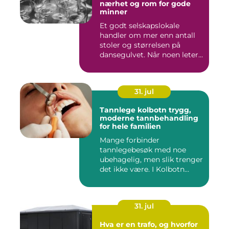
nærhet og rom for gode
minner
Et godt selskapslokale
handler om mer enn antall
stoler og størrelsen på
dansegulvet. Når noen leter...
31. jul
Tannlege kolbotn trygg,
moderne tannbehandling
for hele familien
Mange forbinder
tannlegebesøk med noe
ubehagelig, men slik trenger
det ikke være. I Kolbotn
finnes f...
31. jul
Hva er en trafo, og hvorfor