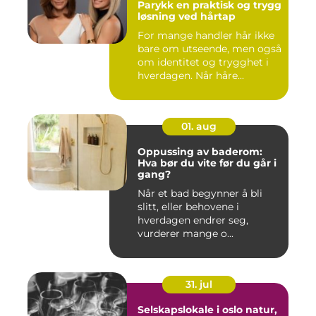
Parykk en praktisk og trygg
løsning ved hårtap
For mange handler hår ikke
bare om utseende, men også
om identitet og trygghet i
hverdagen. Når håre...
01. aug
Oppussing av baderom:
Hva bør du vite før du går i
gang?
Når et bad begynner å bli
slitt, eller behovene i
hverdagen endrer seg,
vurderer mange o...
31. jul
Selskapslokale i oslo natur,