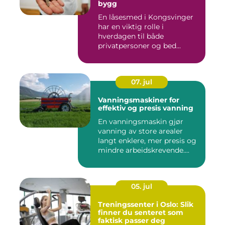
bygg
En låsesmed i Kongsvinger
har en viktig rolle i
hverdagen til både
privatpersoner og bed...
07. jul
Vanningsmaskiner for
effektiv og presis vanning
En vanningsmaskin gjør
vanning av store arealer
langt enklere, mer presis og
mindre arbeidskrevende....
05. jul
Treningssenter i Oslo: Slik
finner du senteret som
faktisk passer deg