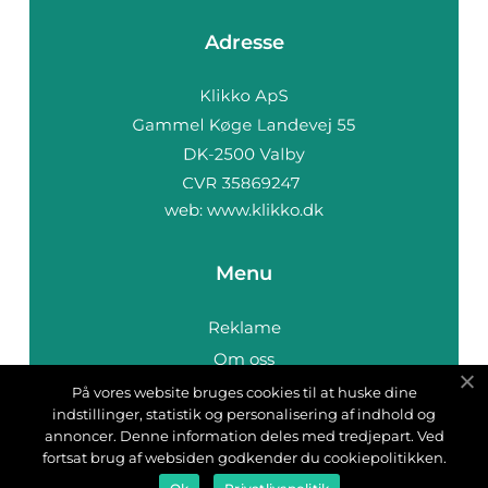
Adresse
web:
www.klikko.dk
Menu
Reklame
Om oss
Cookies
På vores website bruges cookies til at huske dine
indstillinger, statistik og personalisering af indhold og
Kontakt Oss
annoncer. Denne information deles med tredjepart. Ved
Sitemap
fortsat brug af websiden godkender du cookiepolitikken.