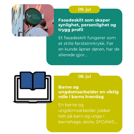
09. jul
Fasadeskilt som skaper
synlighet, personlighet og
trygg profil
Et fasadeskilt fungerer som
et stille førsteinntrykk. Før
en kunde åpner døren, har de
allerede gjor...
08. jul
Barne og
ungdomsarbeider en viktig
rolle i barns hverdag
En barne og
ungdomsarbeider jobber
tett på barn og unge i
barnehage, skole, SFO/AKS,
fritidsklubber ...