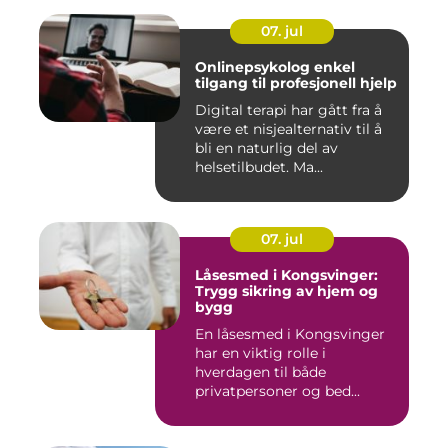
07. jul
Onlinepsykolog enkel
tilgang til profesjonell hjelp
Digital terapi har gått fra å
være et nisjealternativ til å
bli en naturlig del av
helsetilbudet. Ma...
07. jul
Låsesmed i Kongsvinger:
Trygg sikring av hjem og
bygg
En låsesmed i Kongsvinger
har en viktig rolle i
hverdagen til både
privatpersoner og bed...