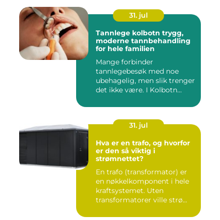
31. jul
Tannlege kolbotn trygg,
moderne tannbehandling
for hele familien
Mange forbinder
tannlegebesøk med noe
ubehagelig, men slik trenger
det ikke være. I Kolbotn
finnes f...
31. jul
Hva er en trafo, og hvorfor
er den så viktig i
strømnettet?
En trafo (transformator) er
en nøkkelkomponent i hele
kraftsystemet. Uten
transformatorer ville strø...