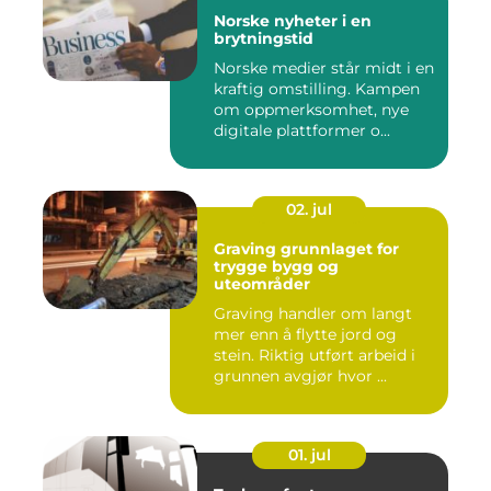
Norske nyheter i en
brytningstid
Norske medier står midt i en
kraftig omstilling. Kampen
om oppmerksomhet, nye
digitale plattformer o...
02. jul
Graving grunnlaget for
trygge bygg og
uteområder
Graving handler om langt
mer enn å flytte jord og
stein. Riktig utført arbeid i
grunnen avgjør hvor ...
01. jul