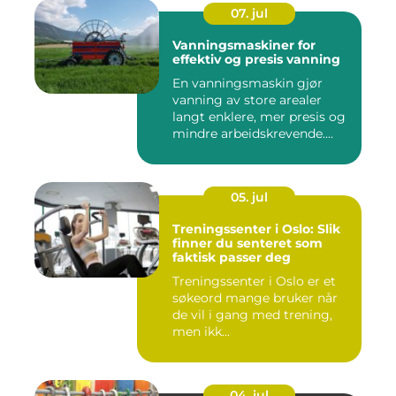
07. jul
Vanningsmaskiner for
effektiv og presis vanning
En vanningsmaskin gjør
vanning av store arealer
langt enklere, mer presis og
mindre arbeidskrevende....
05. jul
Treningssenter i Oslo: Slik
finner du senteret som
faktisk passer deg
Treningssenter i Oslo er et
søkeord mange bruker når
de vil i gang med trening,
men ikk...
04. jul