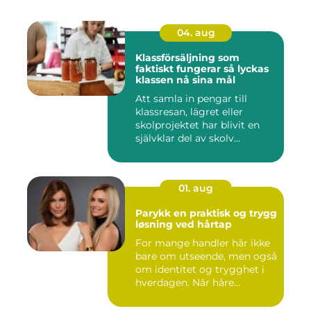
04. aug
Klassförsäljning som
faktiskt fungerar så lyckas
klassen nå sina mål
Att samla in pengar till
klassresan, lägret eller
skolprojektet har blivit en
självklar del av skolv...
01. aug
Parykk en praktisk og trygg
løsning ved hårtap
For mange handler hår ikke
bare om utseende, men også
om identitet og trygghet i
hverdagen. Når håre...