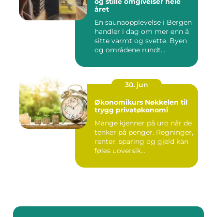
og stille omgivelser hele
året
En saunaopplevelse i Bergen
handler i dag om mer enn å
sitte varmt og svette. Byen
og områdene rundt...
30. jun
Økonomikurs Nøkkelen til
trygg privatøkonomi
Mange kjenner på uro når de
tenker på penger. Regninger,
renter, sparing og gjeld kan
føles uoversik...