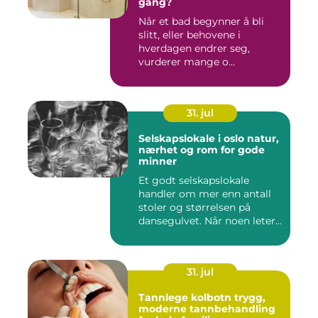
gang?
Når et bad begynner å bli
slitt, eller behovene i
hverdagen endrer seg,
vurderer mange o...
31. jul
Selskapslokale i oslo natur,
nærhet og rom for gode
minner
Et godt selskapslokale
handler om mer enn antall
stoler og størrelsen på
dansegulvet. Når noen leter...
31. jul
Tannlege kolbotn trygg,
moderne tannbehandling