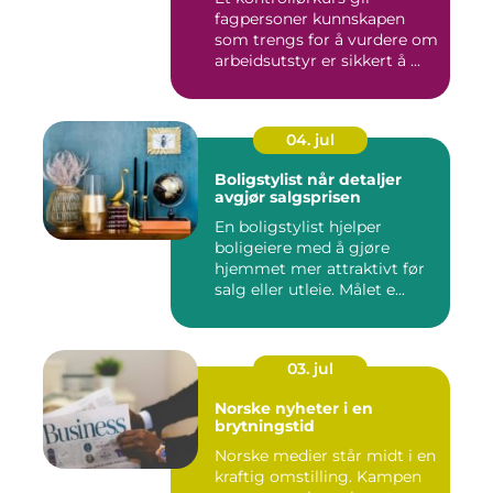
fagpersoner kunnskapen
som trengs for å vurdere om
arbeidsutstyr er sikkert å ...
04. jul
Boligstylist når detaljer
avgjør salgsprisen
En boligstylist hjelper
boligeiere med å gjøre
hjemmet mer attraktivt før
salg eller utleie. Målet e...
03. jul
Norske nyheter i en
brytningstid
Norske medier står midt i en
kraftig omstilling. Kampen