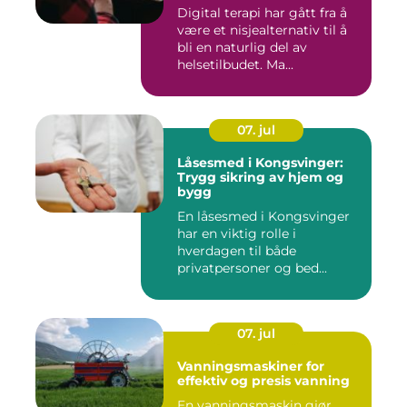
Digital terapi har gått fra å
være et nisjealternativ til å
bli en naturlig del av
helsetilbudet. Ma...
07. jul
Låsesmed i Kongsvinger:
Trygg sikring av hjem og
bygg
En låsesmed i Kongsvinger
har en viktig rolle i
hverdagen til både
privatpersoner og bed...
07. jul
Vanningsmaskiner for
effektiv og presis vanning
En vanningsmaskin gjør