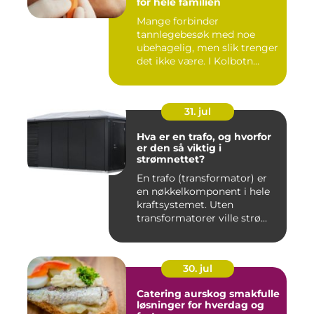
for hele familien
Mange forbinder
tannlegebesøk med noe
ubehagelig, men slik trenger
det ikke være. I Kolbotn
finnes f...
31. jul
Hva er en trafo, og hvorfor
er den så viktig i
strømnettet?
En trafo (transformator) er
en nøkkelkomponent i hele
kraftsystemet. Uten
transformatorer ville strø...
30. jul
Catering aurskog smakfulle
løsninger for hverdag og