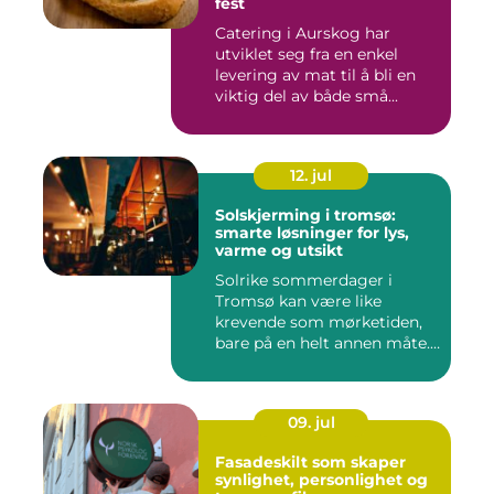
fest
Catering i Aurskog har
utviklet seg fra en enkel
levering av mat til å bli en
viktig del av både små...
12. jul
Solskjerming i tromsø:
smarte løsninger for lys,
varme og utsikt
Solrike sommerdager i
Tromsø kan være like
krevende som mørketiden,
bare på en helt annen måte.
Lang...
09. jul
Fasadeskilt som skaper
synlighet, personlighet og