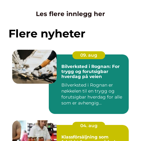
Les flere innlegg her
Flere nyheter
09. aug
Bilverksted i Rognan: For
trygg og forutsigbar
hverdag på veien
Bilverksted i Rognan er
nøkkelen til en trygg og
forutsigbar hverdag for alle
som er avhengig...
04. aug
Klassförsäljning som