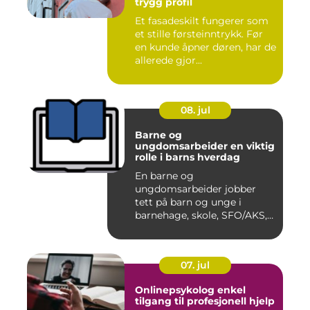
trygg profil
Et fasadeskilt fungerer som
et stille førsteinntrykk. Før
en kunde åpner døren, har de
allerede gjor...
08. jul
Barne og
ungdomsarbeider en viktig
rolle i barns hverdag
En barne og
ungdomsarbeider jobber
tett på barn og unge i
barnehage, skole, SFO/AKS,
fritidsklubber ...
07. jul
Onlinepsykolog enkel
tilgang til profesjonell hjelp