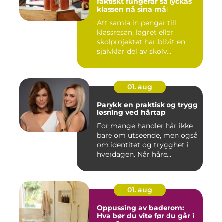
faktiskt fungerar så lyckas
klassen nå sina mål
Att samla in pengar till
klassresan, lägret eller
skolprojektet har blivit en
självklar del av skolv...
01. aug
Parykk en praktisk og trygg
løsning ved hårtap
For mange handler hår ikke
bare om utseende, men også
om identitet og trygghet i
hverdagen. Når håre...
01. aug
Oppussing av baderom:
Hva bør du vite før du går i