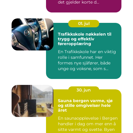
det gjelder korte d...
01. jul
Trafikkskole nøkkelen til
trygg og effektiv
føreropplæring
En Trafikkskole har en viktig
rolle i samfunnet. Her
formes nye sjåfører, både
unge og voksne, som s...
30. jun
Sauna bergen varme, sjø
og stille omgivelser hele
året
En saunaopplevelse i Bergen
handler i dag om mer enn å
sitte varmt og svette. Byen