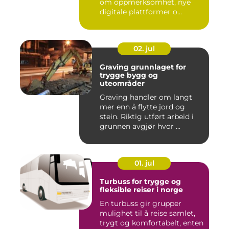
om oppmerksomhet, nye
digitale plattformer o...
02. jul
Graving grunnlaget for
trygge bygg og
uteområder
Graving handler om langt
mer enn å flytte jord og
stein. Riktig utført arbeid i
grunnen avgjør hvor ...
01. jul
Turbuss for trygge og
fleksible reiser i norge
En turbuss gir grupper
mulighet til å reise samlet,
trygt og komfortabelt, enten