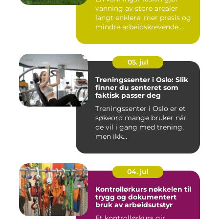
vanning av store arealer
langt enklere, mer presis og
mindre arbeidskrevende....
05. jul
Treningssenter i Oslo: Slik
finner du senteret som
faktisk passer deg
Treningssenter i Oslo er et
søkeord mange bruker når
de vil i gang med trening,
men ikk...
04. jul
Kontrollørkurs nøkkelen til
trygg og dokumentert
bruk av arbeidsutstyr
Et kontrollørkurs gir