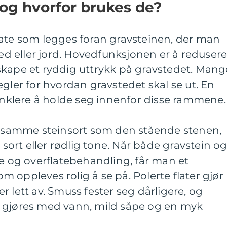
 og hvorfor brukes de?
late som legges foran gravsteinen, der man
bed eller jord. Hovedfunksjonen er å reduser
skape et ryddig uttrykk på gravstedet. Mang
egler for hvordan gravstedet skal se ut. En
 enklere å holde seg innenfor disse rammene.
 i samme steinsort som den stående stenen,
, sort eller rødlig tone. Når både gravstein o
le og overflatebehandling, får man et
 oppleves rolig å se på. Polerte flater gjør
 lett av. Smuss fester seg dårligere, og
 gjøres med vann, mild såpe og en myk