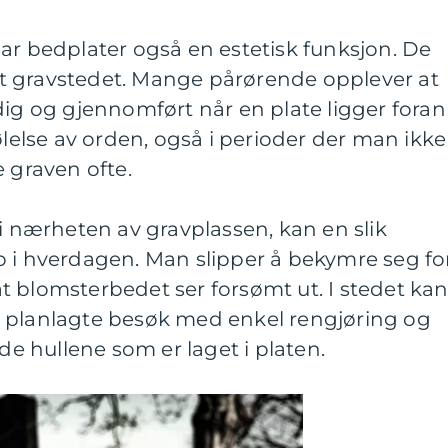
, har bedplater også en estetisk funksjon. De
t gravstedet. Mange pårørende opplever at
dig og gjennomført når en plate ligger foran
ølelse av orden, også i perioder der man ikke
e graven ofte.
 i nærheten av gravplassen, kan en slik
p i hverdagen. Man slipper å bekymre seg fo
r at blomsterbedet ser forsømt ut. I stedet ka
 planlagte besøk med enkel rengjøring og
 de hullene som er laget i platen.