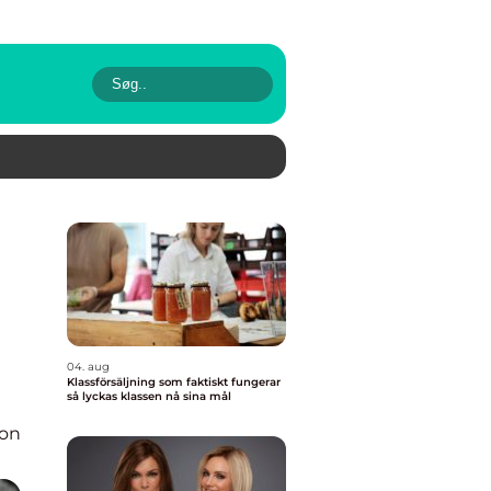
04. aug
Klassförsäljning som faktiskt fungerar
så lyckas klassen nå sina mål
ion