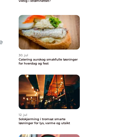
viktig i strømnettet?
e
e
30. jul
Catering aurskog smakfulle løsninger
for hverdag og fest
g
12. jul
Solskjerming i tromsø: smarte
løsninger for lys, varme og utsikt