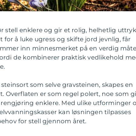
 stell enklere og gir et rolig, helhetlig uttry
 for å luke ugress og skifte jord jevnlig, får
rammer inn minnesmerket på en verdig måte
ordi de kombinerer praktisk vedlikehold m
e.
steinsort som selve gravsteinen, skapes en
Overflaten er som regel polert, noe som gi
r rengjøring enklere. Med ulike utforminger 
r selvvanningskasser kan løsningen tilpasses
ehov for stell gjennom året.