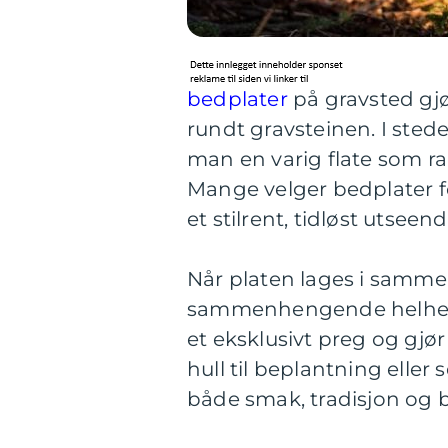
bedplater
på gravsted gjør
rundt gravsteinen. I stedet
man en varig flate som 
Mange velger bedplater f
et stilrent, tidløst utseend
Når platen lages i samme 
sammenhengende helhet. 
et eksklusivt preg og gjø
hull til beplantning elle
både smak, tradisjon og b