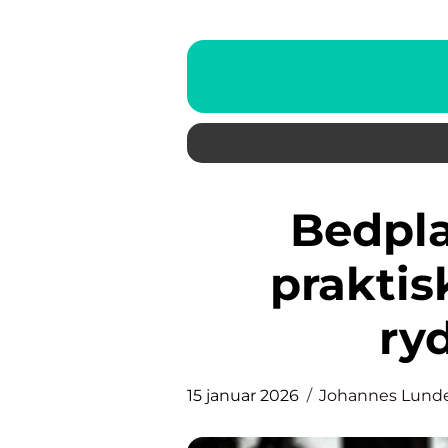
Bedplater på gravsted
praktis
ry
15 januar 2026
Johannes Lund