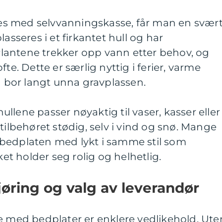
s med selvvanningskasse, får man en svær
lasseres i et firkantet hull og har
antene trekker opp vann etter behov, og
te. Dette er særlig nyttig i ferier, varme
en bor langt unna gravplassen.
 hullene passer nøyaktig til vaser, kasser eller
tilbehøret stødig, selv i vind og snø. Mange
bedplaten med lykt i samme stil som
ket holder seg rolig og helhetlig.
jøring og valg av leverandør
e med bedplater er enklere vedlikehold. Ute