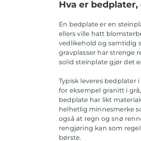
Hva er bedplater,
En bedplate er en steinp
ellers ville hatt blomster
vedlikehold og samtidig 
gravplasser har strenge r
solid steinplate gjør det
Typisk leveres bedplater
for eksempel granitt i grå
bedplate har likt materia
helhetlig minnesmerke som
også at regn og snø renner
rengjøring kan som regel
børste.