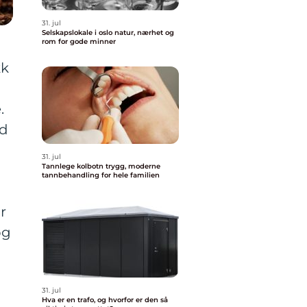
31. jul
Selskapslokale i oslo natur, nærhet og
rom for gode minner
kk
.
ed
31. jul
Tannlege kolbotn trygg, moderne
tannbehandling for hele familien
r
og
31. jul
Hva er en trafo, og hvorfor er den så