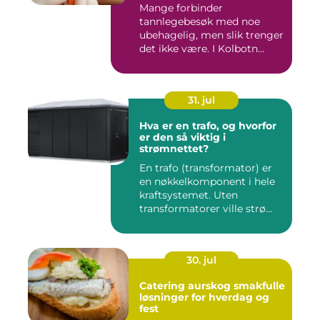
Mange forbinder
tannlegebesøk med noe
ubehagelig, men slik trenger
det ikke være. I Kolbotn
finnes f...
31. jul
Hva er en trafo, og hvorfor
er den så viktig i
strømnettet?
En trafo (transformator) er
en nøkkelkomponent i hele
kraftsystemet. Uten
transformatorer ville strø...
30. jul
Catering aurskog smakfulle
løsninger for hverdag og
fest