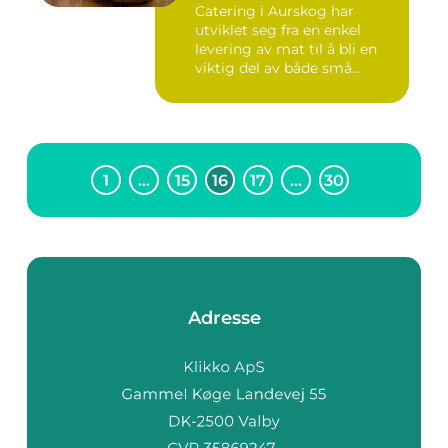
Catering i Aurskog har
utviklet seg fra en enkel
levering av mat til å bli en
viktig del av både små...
1
…
15
16
17
…
30
Adresse