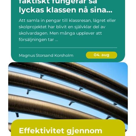
faktiskt fungerar så
lyckas klassen nå sina
mål
Att samla in pengar till klassresan, lägret eller
skolprojektet har blivit en självklar del av
skolvardagen. Men många upplever att
försäljningen tar ...
04. aug
Magnus Storsand Korsholm
Effektivitet gjennom