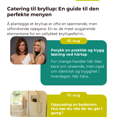
Catering til bryllup: En guide til den
perfekte menyen
Å planlegge et bryllup er ofte en spennende, men
utfordrende oppgave. En av de mest avgjørende
elementene for en vellykket bryllupsfeirin...
01. aug
Parykk en praktisk og trygg
løsning ved hårtap
For mange handler hår ikke
bare om utseende, men også
om identitet og trygghet i
hverdagen. Når håre...
01. aug
Oppussing av baderom:
Hva bør du vite før du går i
gang?