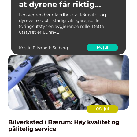
at dyrene får riktig
mengde og kvalitet av
I en verden hvor landbrukseffektivitet og
dyrevelferd blir stadig viktigere, spiller
fôr
foringsutstyr en avgjørende rolle. Dette
utstyret er uunnv...
14. jul
Kristin Elisabeth Solberg
08. jul
Bilverksted i Bærum: Høy kvalitet og
pålitelig service