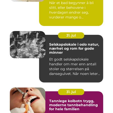
Når et bad begynner å bli
slitt, eller behovene i
hverdagen endrer seg,
vurderer mange o...
31. jul
Selskapslokale i oslo natur,
nærhet og rom for gode
minner
Et godt selskapslokale
handler om mer enn antall
stoler og størrelsen på
dansegulvet. Når noen leter...
31. jul
Tannlege kolbotn trygg,
moderne tannbehandling
for hele familien