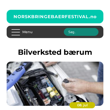
NORSKBRINGEBAERFESTIVAL.
no
Menu
bilverksted bærum
08. jul