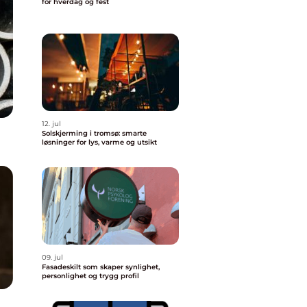
for hverdag og fest
12. jul
Solskjerming i tromsø: smarte
løsninger for lys, varme og utsikt
09. jul
Fasadeskilt som skaper synlighet,
personlighet og trygg profil