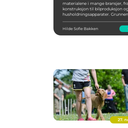
materialene i mange bransjer, f
konstruksjon til bilproduksjon o
husholdningsapparater. Grunnen 
er enkelt: galvanisert stål tilbyr 
kombinasjon av styrke, holdbarhe
Hilde Sofie Bakken
27. n