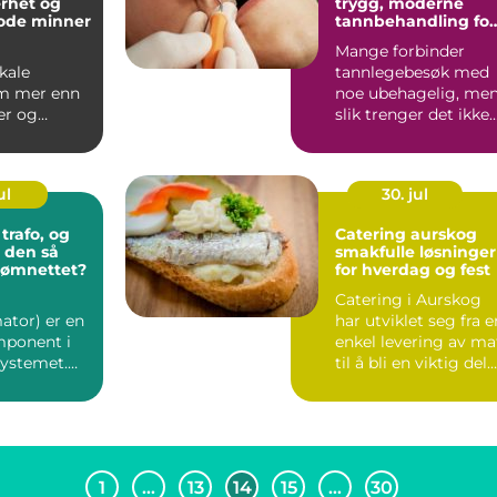
rhet og
trygg, moderne
gode minner
tannbehandling for
hele familien
Mange forbinder
kale
tannlegebesøk med
m mer enn
noe ubehagelig, me
ler og
slik trenger det ikke
 på
være. I Kolbotn finn
et. Når
f...
..
ul
30. jul
trafo, og
Catering aurskog
r den så
smakfulle løsninger
trømnettet?
for hverdag og fest
Catering i Aurskog
ator) er en
har utviklet seg fra e
ponent i
enkel levering av ma
systemet.
til å bli en viktig del
sformatorer
av både små...
1
…
13
14
15
…
30