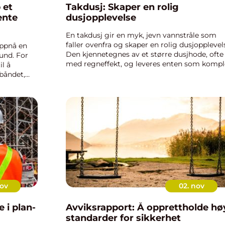
 et
Takdusj: Skaper en rolig
bente
dusjopplevelse
En takdusj gir en myk, jevn vannstråle som
faller ovenfra og skaper en rolig dusjopplevel
oppnå en
Den kjennetegnes av et større dusjhode, ofte
und. For
med regneffekt, og leveres enten som kompl
l å
sett med termostat og hånddusj eller som
båndet,
innbyg...
nov
02. nov
 i plan-
Avviksrapport: Å opprettholde hø
standarder for sikkerhet