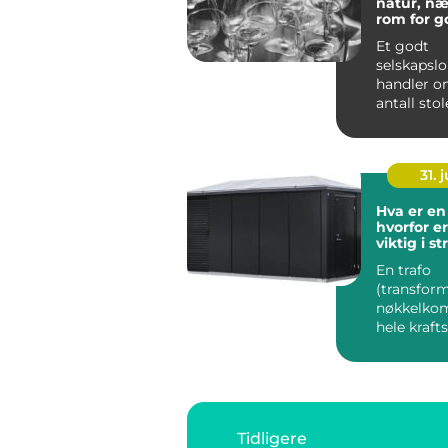
natur, næ
rom for 
Et godt
selskapslo
handler o
antall sto
størrelsen
dansegulv
noen leter.
31. j
Hva er en 
hvorfor e
viktig i s
En trafo
(transform
nøkkelkom
hele kraft
Uten tran
ville strø...
Tidligere