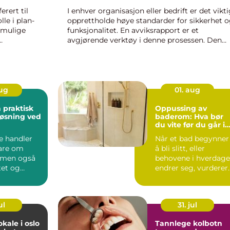
erert til
I enhver organisasjon eller bedrift er det vikti
lle i plan-
opprettholde høye standarder for sikkerhet 
 mulige
funksjonalitet. En avviksrapport er et
avgjørende verktøy i denne prosessen. Den
hjelper med å identifisere og lø...
aug
01. aug
Oppussing av
løsning ved
baderom: Hva bør
du vite før du går i
gang?
 handler
Når et bad begynner
bare om
å bli slitt, eller
 men også
behovene i hverdag
tet og
endrer seg, vurderer
i hverdagen.
mange o...
ul
31. jul
kale i oslo
Tannlege kolbotn