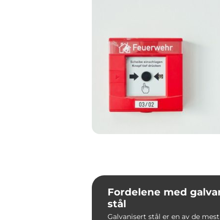
Fordelene med galvan
stål
Galvanisert stål er en av de mes