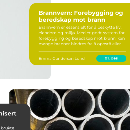
Brannvern: Forebygging og
beredskap mot brann
Brannvern er essensielt for å beskytte liv,
eiendom og miljø. Med et godt system for
forebygging og beredskap mot brann, kan
mange branner hindres fra å oppstå eller
spre seg. Hvordan klarer vi å sikre oss mot
slike u&o...
01. des
Emma Gundersen Lund
isert
t brukte