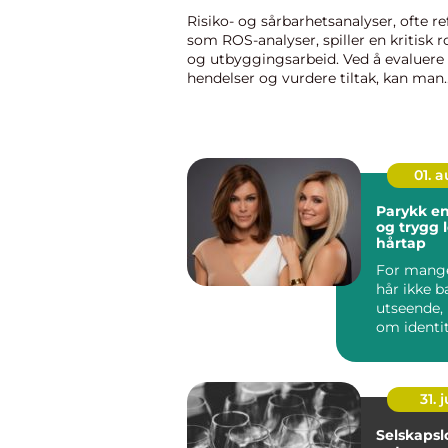
Risiko- og sårbarhetsanalyser, ofte ref
som ROS-analyser, spiller en kritisk ro
og utbyggingsarbeid. Ved å evaluere
hendelser og vurdere tiltak, kan man
identifisere og redusere risiko på en
systematisk m&...
01. 
Parykk en praktisk
og trygg 
hårtap
For mange
hår ikke 
utseende,
om identi
trygghet 
Når håre...
31. j
Selskapslo