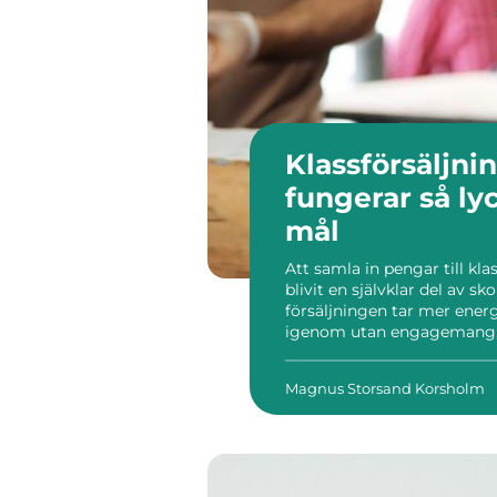
Klassförsäljni
fungerar så lyckas klassen nå sina
mål
Att samla in pengar till kla
blivit en självklar del av 
försäljningen tar mer energ
igenom utan engagemang, f
sugen. När Klassförsäljnin
något helt annat: ett konkre
Magnus Storsand Korsholm