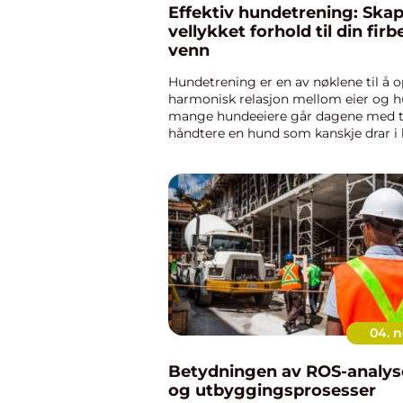
Effektiv hundetrening: Skap
vellykket forhold til din fir
venn
Hundetrening er en av nøklene til å 
harmonisk relasjon mellom eier og h
mange hundeeiere går dagene med ti
håndtere en hund som kanskje drar i 
ikke kommer på innkalling, ell...
04. 
Betydningen av ROS-analyse
og utbyggingsprosesser