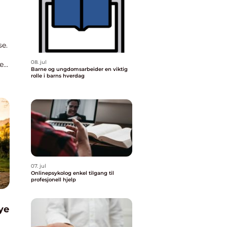
se.
08. jul
ett
Barne og ungdomsarbeider en viktig
rolle i barns hverdag
07. jul
Onlinepsykolog enkel tilgang til
profesjonell hjelp
ye