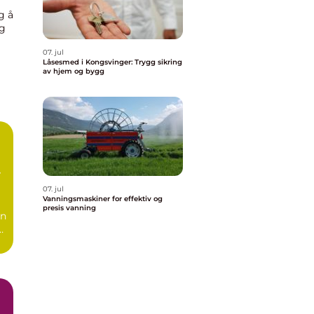
g å
og
07. jul
Låsesmed i Kongsvinger: Trygg sikring
av hjem og bygg
07. jul
Vanningsmaskiner for effektiv og
presis vanning
en