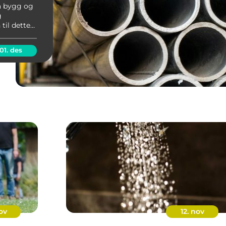
ra bygg og
g
til dette
en ypperlig
t...
01. des
ov
12. nov