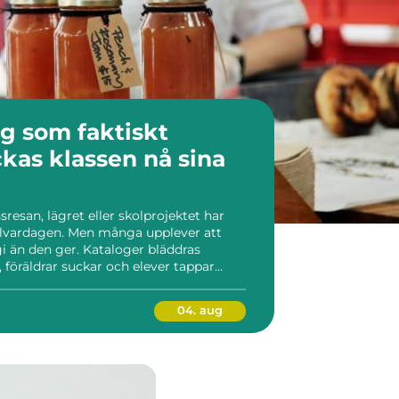
ng som faktiskt
ssresan, lägret eller skolprojektet har
skolvardagen. Men många upplever att
i än den ger. Kataloger bläddras
öräldrar suckar och elever tappar
g planeras smart kan den däremot bli
t mål, e...
04. aug