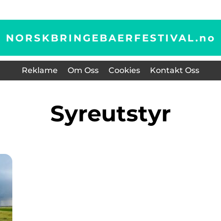
NORSKBRINGEBAERFESTIVAL.
no
Reklame
Om Oss
Cookies
Kontakt Oss
syreutstyr