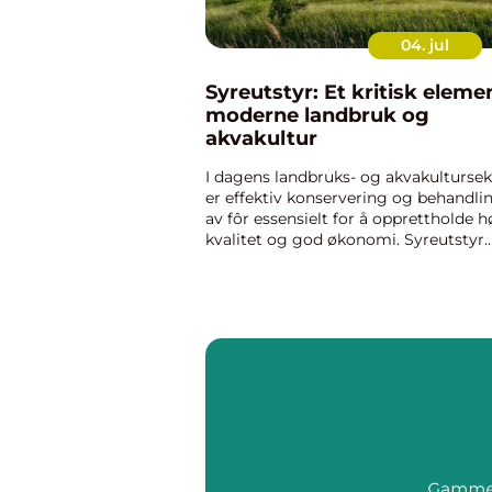
04. jul
Syreutstyr: Et kritisk elemen
moderne landbruk og
akvakultur
I dagens landbruks- og akvakultursek
er effektiv konservering og behandli
av fôr essensielt for å opprettholde h
kvalitet og god økonomi. Syreutstyr
spiller en avgjørende rolle i begge di
bransjene ved &arin...