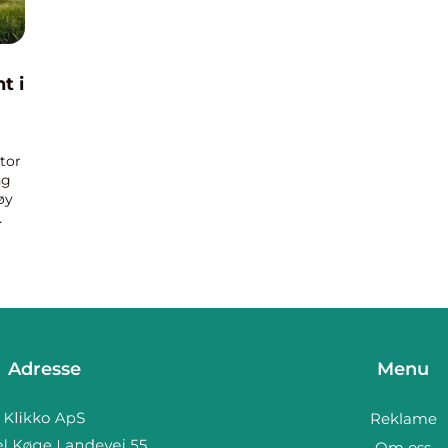
t i
tor
ng
øy
sse
Adresse
Menu
Reklame
Om oss