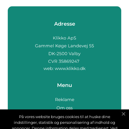
Adresse
web:
www.klikko.dk
Menu
Reklame
Om oss
Cookies
På vores website bruges cookies til at huske dine
indstillinger, statistik og personalisering af indhold og
Kontakt Oss
annoncer. Denne information deles med tredjepart. Ved