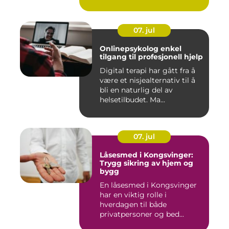
fritidsklubber ...
07. jul
Onlinepsykolog enkel
tilgang til profesjonell hjelp
Digital terapi har gått fra å
være et nisjealternativ til å
bli en naturlig del av
helsetilbudet. Ma...
07. jul
Låsesmed i Kongsvinger:
Trygg sikring av hjem og
bygg
En låsesmed i Kongsvinger
har en viktig rolle i
hverdagen til både
privatpersoner og bed...