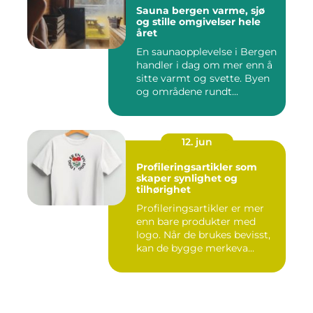
Sauna bergen varme, sjø
og stille omgivelser hele
året
En saunaopplevelse i Bergen
handler i dag om mer enn å
sitte varmt og svette. Byen
og områdene rundt...
12. jun
Profileringsartikler som
skaper synlighet og
tilhørighet
Profileringsartikler er mer
enn bare produkter med
logo. Når de brukes bevisst,
kan de bygge merkeva...