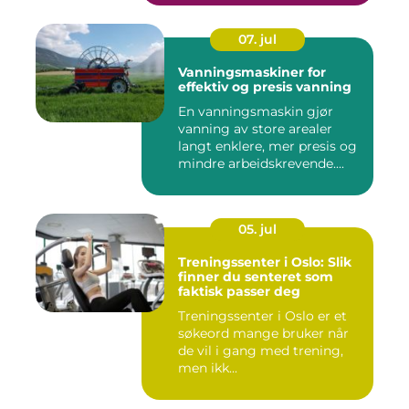
07. jul
Vanningsmaskiner for
effektiv og presis vanning
En vanningsmaskin gjør
vanning av store arealer
langt enklere, mer presis og
mindre arbeidskrevende....
05. jul
Treningssenter i Oslo: Slik
finner du senteret som
faktisk passer deg
Treningssenter i Oslo er et
søkeord mange bruker når
de vil i gang med trening,
men ikk...