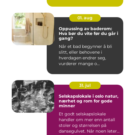
01. aug
Oppussing av baderom:
Hva bør du vite før du går i
gang?
Når et bad begynner å bli
slitt, eller behovene i
hverdagen endrer seg,
vurderer mange o...
31. jul
Selskapslokale i oslo natur,
nærhet og rom for gode
minner
Et godt selskapslokale
handler om mer enn antall
stoler og størrelsen på
dansegulvet. Når noen leter...