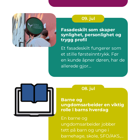
Lang...
09. jul
Fasadeskilt som skaper
synlighet, personlighet og
trygg profil
Et fasadeskilt fungerer som
et stille førsteinntrykk. Før
en kunde åpner døren, har de
allerede gjor...
08. jul
Barne og
ungdomsarbeider en viktig
rolle i barns hverdag
En barne og
ungdomsarbeider jobber
tett på barn og unge i
barnehage, skole, SFO/AKS,