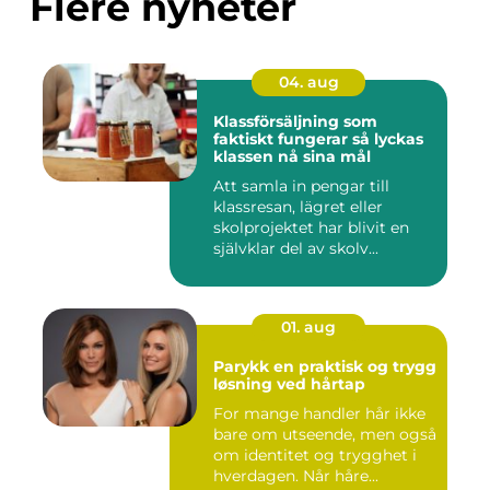
Flere nyheter
04. aug
Klassförsäljning som
faktiskt fungerar så lyckas
klassen nå sina mål
Att samla in pengar till
klassresan, lägret eller
skolprojektet har blivit en
självklar del av skolv...
01. aug
Parykk en praktisk og trygg
løsning ved hårtap
For mange handler hår ikke
bare om utseende, men også
om identitet og trygghet i
hverdagen. Når håre...