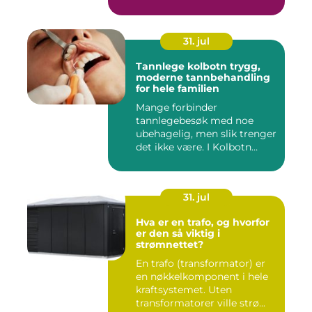
31. jul
Tannlege kolbotn trygg,
moderne tannbehandling
for hele familien
Mange forbinder
tannlegebesøk med noe
ubehagelig, men slik trenger
det ikke være. I Kolbotn
finnes f...
31. jul
Hva er en trafo, og hvorfor
er den så viktig i
strømnettet?
En trafo (transformator) er
en nøkkelkomponent i hele
kraftsystemet. Uten
transformatorer ville strø...