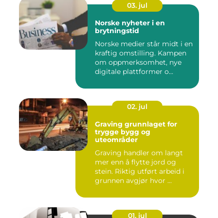
03. jul
Norske nyheter i en
brytningstid
Norske medier står midt i en
kraftig omstilling. Kampen
om oppmerksomhet, nye
digitale plattformer o...
02. jul
Graving grunnlaget for
trygge bygg og
uteområder
Graving handler om langt
mer enn å flytte jord og
stein. Riktig utført arbeid i
grunnen avgjør hvor ...
01. jul